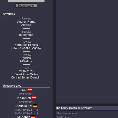
SiteNews
Review
Audrey Horne
Achilles
Special
In Extremo
Review
North Sea Echoes
How To Cast A Shadow
Review
Ignition
All Will Die
Live
21.07.2026
Bleed From Within
Conrad Sohm, Dornbirn
Upcoming Live
Graz
Wolfmother
Innsbruck
Wolfmother
Dinkelsbühl
Die Toten Hosen im Internet
Arch Enemy (+21)
Arch Enemy (+21)
Bandhomepage
München
MySpace