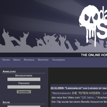
Home
News
Reviews
Berichte
Tourdaten
Anmeldung
Benutzername
Passwort
22.11.2009: "Liebesspieler" das Livevideo ist onl
DIE TOTEN HOSEN
"Machmalauter:
- Liv
das neue live Video zum
"125 Jahre..."
Kracher 
Der Clip wurde bei einem Benefiz Konzert im Be
Suche