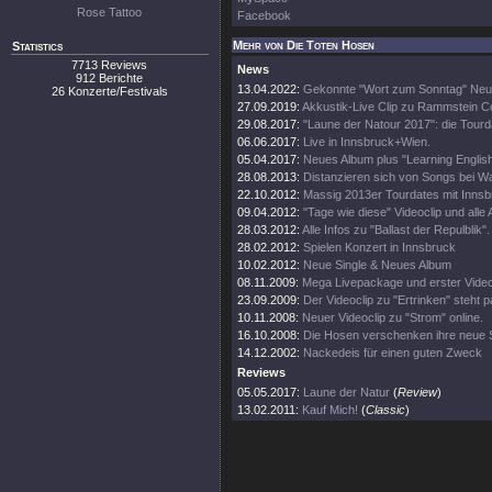
Rose Tattoo
Facebook
Mehr von Die Toten Hosen
Statistics
7713 Reviews
News
912 Berichte
13.04.2022:
Gekonnte "Wort zum Sonntag" Neu
26 Konzerte/Festivals
27.09.2019:
Akkustik-Live Clip zu Rammstein C
29.08.2017:
"Laune der Natour 2017": die Tourd
06.06.2017:
Live in Innsbruck+Wien.
05.04.2017:
Neues Album plus "Learning Englis
28.08.2013:
Distanzieren sich von Songs bei W
22.10.2012:
Massig 2013er Tourdates mit Inns
09.04.2012:
"Tage wie diese" Videoclip und alle 
28.03.2012:
Alle Infos zu "Ballast der Repulblik".
28.02.2012:
Spielen Konzert in Innsbruck
10.02.2012:
Neue Single & Neues Album
08.11.2009:
Mega Livepackage und erster Video
23.09.2009:
Der Videoclip zu "Ertrinken" steht p
10.11.2008:
Neuer Videoclip zu "Strom" online.
16.10.2008:
Die Hosen verschenken ihre neue S
14.12.2002:
Nackedeis für einen guten Zweck
Reviews
05.05.2017:
Laune der Natur
(
Review
)
13.02.2011:
Kauf Mich!
(
Classic
)