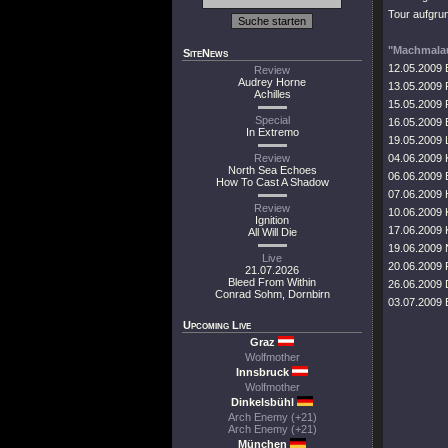
Tour aufgru
"Machmalau
SiteNews
12.05.2009 
Review
Audrey Horne
13.05.2009 
Achilles
15.05.2009 R
Special
16.05.2009 B
In Extremo
19.05.2009 
Review
04.06.2009 
North Sea Echoes
06.06.2009 
How To Cast A Shadow
07.06.2009 
Review
10.06.2009 
Ignition
17.06.2009 
All Will Die
19.06.2009 
Live
20.06.2009 F
21.07.2026
Bleed From Within
26.06.2009 
Conrad Sohm, Dornbirn
03.07.2009 B
Upcoming Live
Graz
Wolfmother
Innsbruck
Wolfmother
Dinkelsbühl
Arch Enemy (+21)
Arch Enemy (+21)
München