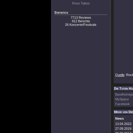
Rose Tattoo
Statistics
7713 Reviews
912 Berichte
26 Konzerte/Festivals
Quelle
: Roc
Die Toten Ho
Bandhomep
MySpace
Facebook
Mehr von Di
News
13.04.2022:
27.09.2019: