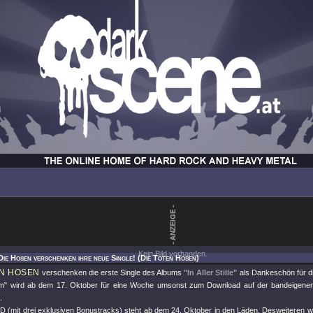
Kein Bild vorhanden.
Die Hosen verschenken ihre neue Single! (Die Toten Hosen)
EN HOSEN
verschenken die erste Single des Albums
"In Aller Stille"
als Dankeschön für di
m"
wird ab dem 17. Oktober für eine Woche umsonst zum Download auf der bandeige
.
CD (mit drei exklusiven Bonustracks) steht ab dem 24. Oktober in den Läden. Desweiteren w