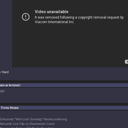
k Hard
sen im Internet
age
e Toten Hosen
Gekonnte "Wort zum Sonntag" Neuinszenierung
Akkustik-Live Clip zu Rammstein Cover