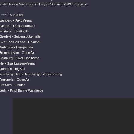
nd der hohen Nachfrage im Früjahr/Sommer 2009 fortgesetzt.
ter"
Tour 2009
Bamberg - Jako Arena
Passau - Dreiländerhalle
ostock - Stadthalle
ielefeld - Seidenstickerhalle
LUX-Esch-Alzette - Rockhal
Karlsruhe - Europahalle
Bremerhaven - Open Air
Hamburg - Color Line Arena
Kiel - Sparkassen-Arena
Kempten - BigBox
Nürnberg - Arena Nürnberger Versicherung
erropolis - Open Air
Dresden - Elbufer
erlin - Kindl Bühne Wuhlheide