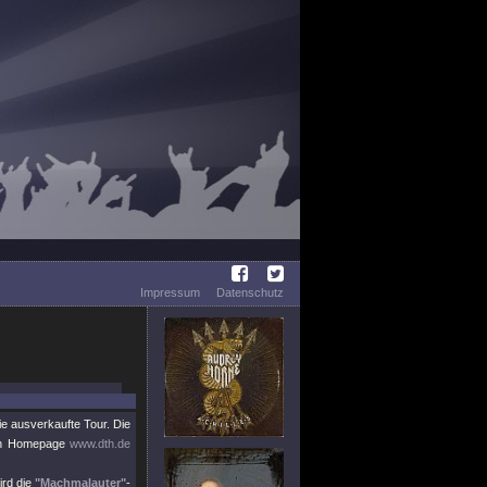
Impressum
Datenschutz
e ausverkaufte Tour. Die
nen Homepage
www.dth.de
ird die
"Machmalauter"
-