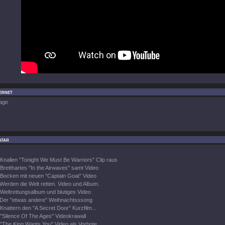
ternet
age
atar
Knallen "Tonight We Must Be Warriors" Clip raus
Bretthartes "In the Airwaves" samt Video
Bocken mit neuen "Captain Goat" Video
Werden die Welt retten. Video und Album.
Weltrettungsalbum und blutiges Video
Der "etwas andere" Weihnachtsssong
Knattern den "A Secret Door" Kurzfilm...
"Silence Of The Ages" Videokrawall
"The King Wants You" Video als Vorbote