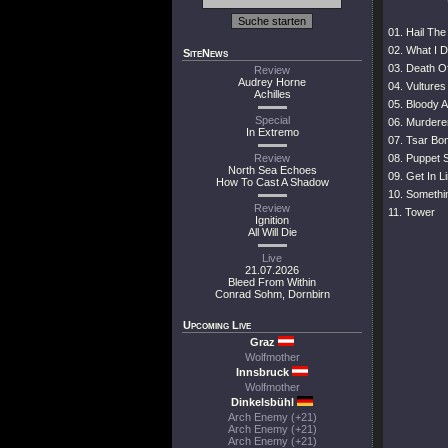
01. Hail Th
02. What I 
SiteNews
03. Death O
Review
Audrey Horne
04. Vultures
Achilles
05. Bloody A
Special
06. Murdere
In Extremo
07. Tsar B
Review
08. Puppet
North Sea Echoes
09. Get In L
How To Cast A Shadow
10. Somethi
Review
11. Tower
Ignition
All Will Die
Live
21.07.2026
Bleed From Within
Conrad Sohm, Dornbirn
Upcoming Live
Graz
Wolfmother
Innsbruck
Wolfmother
Dinkelsbühl
Arch Enemy (+21)
Arch Enemy (+21)
Arch Enemy (+21)