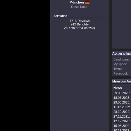
München
Rose Tattoo
Statistics
7713 Reviews
912 Berichte
26 Konzerte/Festivals
Avatar im In
Bandhomep
MySpace
Twitter
Facebook
Mehr von Av
News
29.08.2025:
18.07.2025:
29.05.2025:
11.12.2022:
28.10.2022:
27.11.2021:
12.12.2020:
15.05.2020:
20.12.2017: