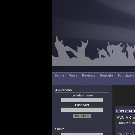
Home
News
Reviews
Berichte
Tourdaten
Anmeldung
Benutzername
Passwort
18.03.2014: 
AVATAR
we
Tracklist un
Suche
"Hail The 