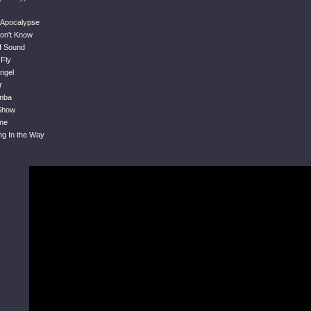
e Apocalypse
Don't Know
f Sound
 Fly
ngel
r
omba
 Show
ine
ng In the Way