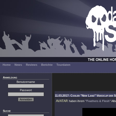
Home
News
Reviews
Berichte
Tourdaten
Anmeldung
Benutzername
Passwort
11.03.2017: Cooler "New Land" Videoclip der S
AVATAR
haben ihrem
"Feathers & Flesh"
Alb
Suche