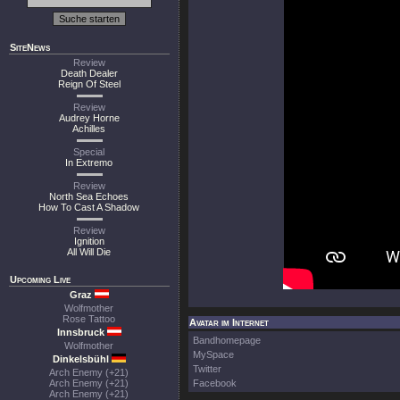
SiteNews
Review
Death Dealer
Reign Of Steel
Review
Audrey Horne
Achilles
Special
In Extremo
Review
North Sea Echoes
How To Cast A Shadow
Review
Ignition
All Will Die
Upcoming Live
Graz
Wolfmother
Rose Tattoo
Avatar im Internet
Innsbruck
Bandhomepage
Wolfmother
MySpace
Dinkelsbühl
Twitter
Arch Enemy (+21)
Arch Enemy (+21)
Facebook
Arch Enemy (+21)