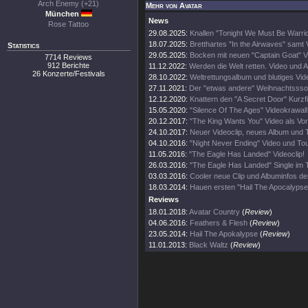
Arch Enemy (+21)
Mehr von Avatar
München
News
Rose Tattoo
29.08.2025:
Knallen "Tonight We Must Be Warrio
18.07.2025:
Bretthartes "In the Airwaves" samt 
Statistics
29.05.2025:
Bocken mit neuen "Captain Goat" V
7714 Reviews
912 Berichte
11.12.2022:
Werden die Welt retten. Video und 
26 Konzerte/Festivals
28.10.2022:
Weltrettungsalbum und blutiges Vid
27.11.2021:
Der "etwas andere" Weihnachtsss
12.12.2020:
Knattern den "A Secret Door" Kurzfi
15.05.2020:
"Silence Of The Ages" Videokrawall
20.12.2017:
"The King Wants You" Video als Vo
24.10.2017:
Neuer Videoclip, neues Album und 
04.10.2016:
"Night Never Ending" Video und To
11.05.2016:
"The Eagle Has Landed" Videoclip!
26.03.2016:
"The Eagle Has Landed" Single im T
03.03.2016:
Cooler neue Clip und Albuminfos d
18.03.2014:
Hauen ersten "Hail The Apocalypse"
Reviews
18.01.2018:
Avatar Country
(
Review
)
04.06.2016:
Feathers & Flesh
(
Review
)
23.05.2014:
Hail The Apokalypse
(
Review
)
11.01.2013:
Black Waltz
(
Review
)