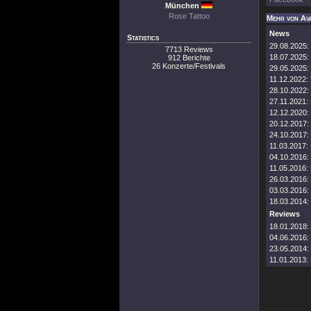
München
Rose Tattoo
Mehr von Av
News
Statistics
29.08.2025:
7713 Reviews
18.07.2025:
912 Berichte
26 Konzerte/Festivals
29.05.2025:
11.12.2022:
28.10.2022:
27.11.2021:
12.12.2020:
20.12.2017:
24.10.2017:
11.03.2017:
04.10.2016:
11.05.2016:
26.03.2016:
03.03.2016:
18.03.2014:
Reviews
18.01.2018:
04.06.2016:
23.05.2014:
11.01.2013: