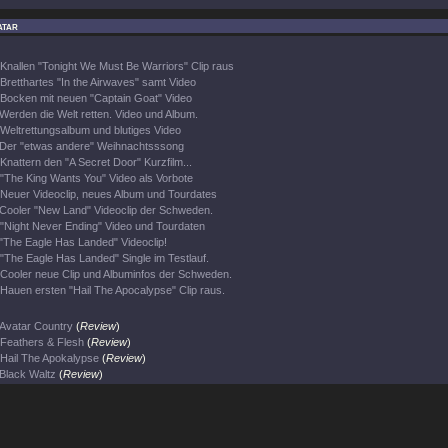
atar
Knallen "Tonight We Must Be Warriors" Clip raus
Bretthartes "In the Airwaves" samt Video
Bocken mit neuen "Captain Goat" Video
Werden die Welt retten. Video und Album.
Weltrettungsalbum und blutiges Video
Der "etwas andere" Weihnachtsssong
Knattern den "A Secret Door" Kurzfilm...
"The King Wants You" Video als Vorbote
Neuer Videoclip, neues Album und Tourdates
Cooler "New Land" Videoclip der Schweden.
"Night Never Ending" Video und Tourdaten
"The Eagle Has Landed" Videoclip!
"The Eagle Has Landed" Single im Testlauf.
Cooler neue Clip und Albuminfos der Schweden.
Hauen ersten "Hail The Apocalypse" Clip raus.
Avatar Country
(
Review
)
Feathers & Flesh
(
Review
)
Hail The Apokalypse
(
Review
)
Black Waltz
(
Review
)