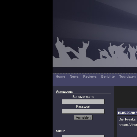
Home
News
Reviews
Berichte
Tourdaten
Anmeldung
Benutzername
Passwort
15.05.2020: 
Die Freaks
neuen Aöb
Suche