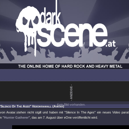
Kein Bild vorhanden.
"Silence Of The Ages" Videokrawall (Avatar)
.
 von
Avatar
stehen nicht stgill und haben mit
"Silence In The Ages"
ein neues Video para
um
"Hunter Gatherer"
, das am 7. August über eOne veröffentlicht wird.