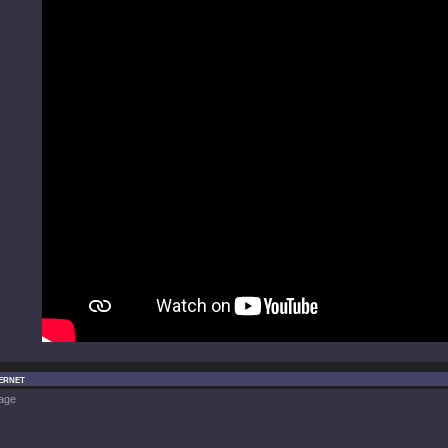
ternet
age