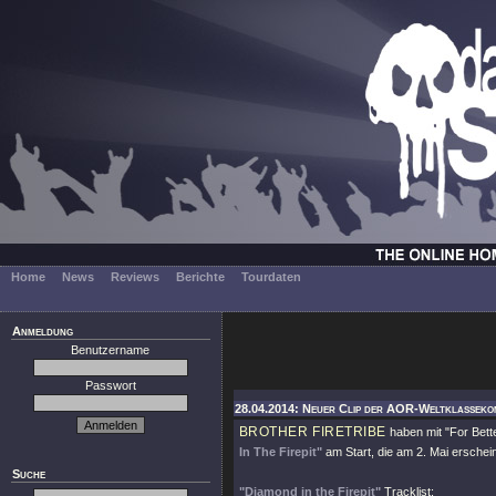
Home
News
Reviews
Berichte
Tourdaten
Anmeldung
Benutzername
Passwort
28.04.2014: Neuer Clip der AOR-Weltklassekom
BROTHER FIRETRIBE
haben mit
"For Bett
In The Firepit"
am Start, die am 2. Mai erschei
Suche
"Diamond in the Firepit"
Tracklist: