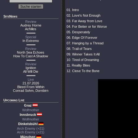
01. Intro
02. Love's Not Enough
SiteNews
03. Far Away from Love
Review
Audrey Horne
04. For Better or for Worse
Achilles
05. Desperately
Special
06. Edge Of Forever
In Extremo
07. Hanging by a Thread
Review
08. Trail of Tears
North Sea Echoes
09. Winner Takes It All
How To Cast A Shadow
10. Tired of Dreaming
Review
11. Reality Bites
Ignition
12. Close To the Bone
All Will Die
Live
21.07.2026
Bleed From Within
Conrad Sohm, Dornbirn
Upcoming Live
Graz
Wolfmother
Innsbruck
Wolfmother
Dinkelsbühl
Arch Enemy (+21)
Arch Enemy (+21)
München