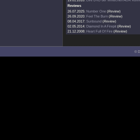
19.01.2010:
Live DVD der finnischen AOR Könn
Reviews
26.07.2025:
Number One
(
Review
)
26.09.2020:
Feel The Burn
(
Review
)
08.04.2017:
Sunbound
(
Review
)
02.05.2014:
Diamond In A Firepit
(
Review
)
21.12.2008:
Heart Full Of Fire
(
Review
)
© D