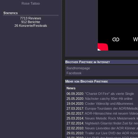
Rose Tattoo
Statistics
7713 Reviews
912 Berichte
26 Konzerte/Festivals
Brother Firetribe im Internet
Bandhomepage
Facebook
Mehr von Brother Firetribe
News
06.09.2020:
"Chariot Of Fire" als vierte Single
25.05.2020:
Nächster catchy 80er-Hit online
19.04.2020:
Cooler Videoclip und Albumnews
27.03.2017:
Europa-Tourdates der AOR/Melodi
26.02.2017:
AOR-Hitmaschine mit neuem Videoc
25.03.2014:
Neues Melodic Rock Meisterwerk i
27.02.2014:
Nightwish Gitarrist findet Zeit für 
22.02.2010:
Neues Livevideo der AOR Könner a
29.01.2010:
Trailer zur Live DVD der AOR Könn