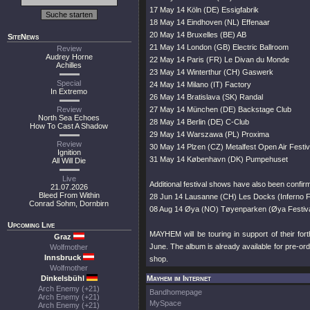
17 May 14 Köln (DE) Essigfabrik
18 May 14 Eindhoven (NL) Effenaar
20 May 14 Bruxelles (BE) AB
SiteNews
21 May 14 London (GB) Electric Ballroom
Review
Audrey Horne
22 May 14 Paris (FR) Le Divan du Monde
Achilles
23 May 14 Winterthur (CH) Gaswerk
Special
24 May 14 Milano (IT) Factory
In Extremo
26 May 14 Bratislava (SK) Randal
Review
27 May 14 München (DE) Backstage Club
North Sea Echoes
28 May 14 Berlin (DE) C-Club
How To Cast A Shadow
29 May 14 Warszawa (PL) Proxima
Review
30 May 14 Plzen (CZ) Metalfest Open Air Festiv
Ignition
31 May 14 København (DK) Pumpehuset
All Will Die
Live
Additional festival shows have also been confir
21.07.2026
Bleed From Within
28 Jun 14 Lausanne (CH) Les Docks (Inferno Fe
Conrad Sohm, Dornbirn
08 Aug 14 Øya (NO) Tøyenparken (Øya Festiva
Upcoming Live
MAYHEM will be touring in support of their for
Graz
June. The album is already available for pre-orde
Wolfmother
Innsbruck
shop.
Wolfmother
Dinkelsbühl
Mayhem im Internet
Arch Enemy (+21)
Bandhomepage
Arch Enemy (+21)
MySpace
Arch Enemy (+21)