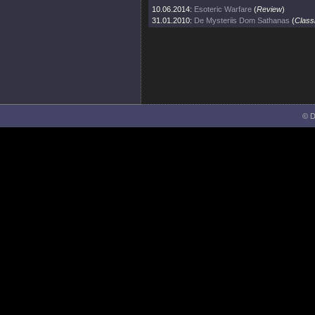
10.06.2014:
Esoteric Warfare
(
Review
)
31.01.2010:
De Mysteriis Dom Sathanas
(
Class
© D