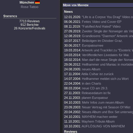
München
Mehr von Mayhem
Rose Tattoo
News
Statistics
12.01.2026:
"Life is a Corpse You Drag" Video o
7713 Reviews
06.06.2021:
Fettes Video und Cover-EP
912 Berichte
08.11.2019:
"Falsified And Hated" Video
26 Konzerte/Festivals
27.09.2019:
Zweiter Single der Norweger als Vi
12.08.2019:
Grandiosens "Daemon" Artwork und
10.07.2017:
Belästigen im Oktober Graz.
30.06.2017:
Europatournee
19.03.2014:
Artwork und Tracklist zu "Esoteric 
14.03.2014:
Veröffentlichen Livedates für Mai.
18.02.2014:
Man darf die neue Single der Norw
29.06.2012:
Hellhammer und Maniac in morbide
24.08.2005:
neues Album
17.11.2004:
Attila Csihar ist zurück
14.07.2004:
Hellhammer meldet sich zu Wort
22.04.2004:
in den Charts
08.03.2004:
neue CD am 29.3.
27.11.2003:
Releasedatum ist fix
24.11.2003:
planen Europatour
04.10.2003:
Mehr Infos zum neuen Album
23.09.2003:
Neuer Vertrag mit Season Of Mist
20.04.2002:
Neues Album und Box Set unterwe
24.10.2001:
MAYHEM machen weiter
11.10.2001:
Mayhem Tribute Album
10.10.2001:
AUFLÖSUNG VON MAYHEM
Reviews