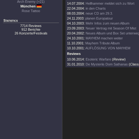
Arch Enemy (+21)
14.07.2004:
Hellhammer meldet sich zu Wort
München
22.04.2004:
in den Charts
Rose Tattoo
08.03.2004:
neue CD am 29.3.
24.11.2003:
planen Europatour
Statistics
04.10.2003:
Mehr Infos zum neuen Album
7714 Reviews
23.09.2003:
Neuer Vertrag mit Season Of Mist
912 Berichte
26 Konzerte/Festivals
20.04.2002:
Neues Album und Box Set unterwe
24.10.2001:
MAYHEM machen weiter
11.10.2001:
Mayhem Tribute Album
10.10.2001:
AUFLÖSUNG VON MAYHEM
Reviews
10.06.2014:
Esoteric Warfare
(
Review
)
31.01.2010:
De Mysteriis Dom Sathanas
(
Class