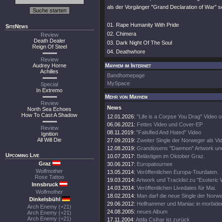
als der Vorgänger "Grand Declaration of War" s
01. Rape Humanity With Pride
SiteNews
02. Chimera
Review
Death Dealer
03. Dark Night Of The Soul
Reign Of Steel
04. Deathwhore
Review
Audrey Horne
Mayhem im Internet
Achilles
Bandhomepage
MySpace
Special
In Extremo
Mehr von Mayhem
Review
News
North Sea Echoes
How To Cast A Shadow
12.01.2026:
"Life is a Corpse You Drag" Video o
06.06.2021:
Fettes Video und Cover-EP
Review
08.11.2019:
"Falsified And Hated" Video
Ignition
All Will Die
27.09.2019:
Zweiter Single der Norweger als Vi
12.08.2019:
Grandiosens "Daemon" Artwork und
Upcoming Live
10.07.2017:
Belästigen im Oktober Graz.
Graz
30.06.2017:
Europatournee
Wolfmother
13.05.2014:
Veröffentlichen Europa-Tourdaten.
Rose Tattoo
19.03.2014:
Artwork und Tracklist zu "Esoteric 
Innsbruck
14.03.2014:
Veröffentlichen Livedates für Mai.
Wolfmother
18.02.2014:
Man darf die neue Single der Norw
Dinkelsbühl
29.06.2012:
Hellhammer und Maniac in morbide
Arch Enemy (+21)
24.08.2005:
neues Album
Arch Enemy (+21)
Arch Enemy (+21)
17.11.2004:
Attila Csihar ist zurück