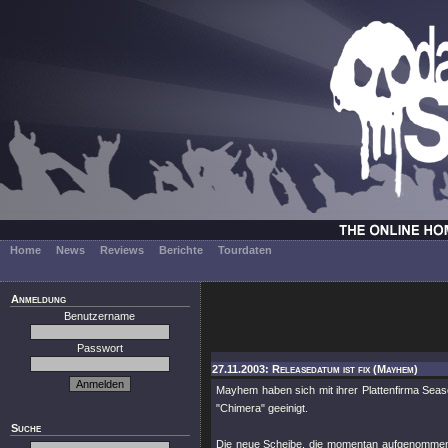
Home
News
Reviews
Berichte
Tourdaten
Anmeldung
Benutzername
Passwort
27.11.2003: Releasedatum ist fix (Mayhem)
Mayhem haben sich mit ihrer Plattenfirma Sea
"Chimera" geeinigt.
Suche
Die neue Scheibe, die momentan aufgenommen 