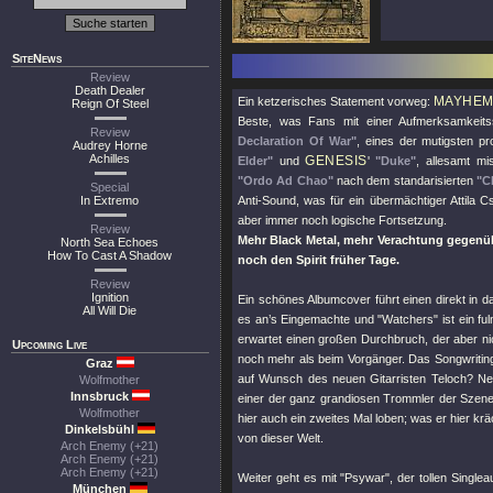
SiteNews
Review
Death Dealer
MAYHE
Ein ketzerisches Statement vorweg:
Reign Of Steel
Beste, was Fans mit einer Aufmerksamkei
Review
Declaration Of War"
, eines der mutigsten 
Audrey Horne
Achilles
GENESIS
Elder"
und
'
"Duke"
, allesamt mi
"Ordo Ad Chao"
nach dem standarisierten
"C
Special
In Extremo
Anti-Sound, was für ein übermächtiger Attila C
aber immer noch logische Fortsetzung.
Review
Mehr Black Metal, mehr Verachtung gegenüb
North Sea Echoes
How To Cast A Shadow
noch den Spirit früher Tage.
Review
Ignition
Ein schönes Albumcover führt einen direkt in 
All Will Die
es an’s Eingemachte und
"Watchers"
ist ein fu
erwartet einen großen Durchbruch, der aber nic
Upcoming Live
noch mehr als beim Vorgänger. Das Songwriting
Graz
auf Wunsch des neuen Gitarristen Teloch? Ne
Wolfmother
Innsbruck
einer der ganz grandiosen Trommler der Szen
Wolfmother
hier auch ein zweites Mal loben; was er hier kräc
Dinkelsbühl
von dieser Welt.
Arch Enemy (+21)
Arch Enemy (+21)
Arch Enemy (+21)
Weiter geht es mit
"Psywar"
, der tollen Singl
München