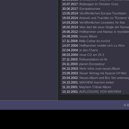
10.07.2017:
Belästigen im Oktober Graz.
30.06.2017:
Europatournee
13.05.2014:
Veröffentlichen Europa-Tourdaten.
19.03.2014:
Artwork und Tracklist zu "Esoteric 
14.03.2014:
Veröffentlichen Livedates für Mai.
18.02.2014:
Man darf die neue Single der Norw
29.06.2012:
Hellhammer und Maniac in morbide
24.08.2005:
neues Album
17.11.2004:
Attila Csihar ist zurück
14.07.2004:
Hellhammer meldet sich zu Wort
22.04.2004:
in den Charts
08.03.2004:
neue CD am 29.3.
27.11.2003:
Releasedatum ist fix
24.11.2003:
planen Europatour
04.10.2003:
Mehr Infos zum neuen Album
23.09.2003:
Neuer Vertrag mit Season Of Mist
20.04.2002:
Neues Album und Box Set unterwe
24.10.2001:
MAYHEM machen weiter
11.10.2001:
Mayhem Tribute Album
10.10.2001:
AUFLÖSUNG VON MAYHEM
© D