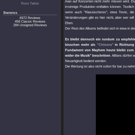
man auf Konzerten nicht mehr missen wird. Du
Rose Tattoo
irrsinnige Produktion entfalten können. Textlic
wenn auch
"Klassischeres"
, etwa Texte, die
Statistics
Veränderungen gibt es hier nicht, aber wer wi
6972 Reviews
458 Classic Reviews
Eben.
284 Unsigned Reviews
Der Rest des Albums befindet sich in etwa in de
Es bleibt dennoch ein rundum zu empfehlen
bisschen mehr als
"Chimera"
in Richtun
Fundament von Mayhem heute bleibt zum 
wider die Musik"
beschritten
. Altfans dürfen
Neuartigkeit bedient werden.
Die Wertung ist also nicht sofort für bar zu ne