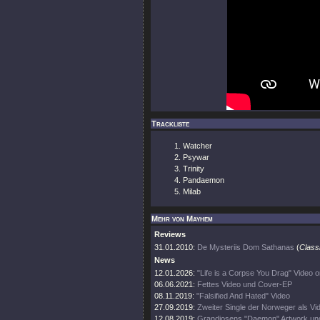
Trackliste
Watcher
Psywar
Trinity
Pandaemon
Milab
Mehr von Mayhem
Reviews
31.01.2010:
De Mysteriis Dom Sathanas
(
Class
News
12.01.2026:
"Life is a Corpse You Drag" Video o
06.06.2021:
Fettes Video und Cover-EP
08.11.2019:
"Falsified And Hated" Video
27.09.2019:
Zweiter Single der Norweger als Vi
12.08.2019:
Grandiosens "Daemon" Artwork und