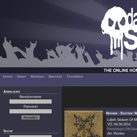
Home
News
Reviews
Berichte
Tourdaten
Anmeldung
Benutzername
Passwort
Mayhem - Esoteric 
Label: Season Of Mi
VÖ: 06.06.2014
Homepage
|
MySpa
Suche
Art: Review