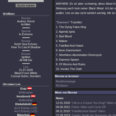
MAYHEM. Es ist aber schwierig, diese Band in
Meinung nach kein reiner Black Metal. Ich bin e
wollen. Uns ist das nicht wirklich wichtig. Mir i
SiteNews
Review
Audrey Horne
"Daemon"
Tracklist:
Achilles
1. The Dying False King
Special
2. Agenda Ignis
In Extremo
3. Bad Blood
Review
4. Malum
North Sea Echoes
5. Falsified And Hated
How To Cast A Shadow
6. Aeon Daemonium
Review
7. Worthless Abomination Destroyed
Ignition
8. Daemon Spawn
All Will Die
9. Of Worms And Ruins
Live
10. Invoke The Oath
21.07.2026
Bleed From Within
Conrad Sohm, Dornbirn
Mayhem im Internet
Bandhomepage
Upcoming Live
MySpace
Graz
Wolfmother
Mehr von Mayhem
Innsbruck
News
Wolfmother
12.01.2026:
"Life is a Corpse You Drag" Video o
Dinkelsbühl
06.06.2021:
Fettes Video und Cover-EP
Arch Enemy (+21)
Arch Enemy (+21)
08.11.2019:
"Falsified And Hated" Video
München
27.09.2019:
Zweiter Single der Norweger als Vi