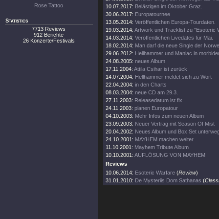
Rose Tattoo
10.07.2017:
Belästigen im Oktober Graz.
30.06.2017:
Europatournee
Statistics
13.05.2014:
Veröffentlichen Europa-Tourdaten.
7713 Reviews
19.03.2014:
Artwork und Tracklist zu "Esoteric 
912 Berichte
14.03.2014:
Veröffentlichen Livedates für Mai.
26 Konzerte/Festivals
18.02.2014:
Man darf die neue Single der Norw
29.06.2012:
Hellhammer und Maniac in morbide
24.08.2005:
neues Album
17.11.2004:
Attila Csihar ist zurück
14.07.2004:
Hellhammer meldet sich zu Wort
22.04.2004:
in den Charts
08.03.2004:
neue CD am 29.3.
27.11.2003:
Releasedatum ist fix
24.11.2003:
planen Europatour
04.10.2003:
Mehr Infos zum neuen Album
23.09.2003:
Neuer Vertrag mit Season Of Mist
20.04.2002:
Neues Album und Box Set unterwe
24.10.2001:
MAYHEM machen weiter
11.10.2001:
Mayhem Tribute Album
10.10.2001:
AUFLÖSUNG VON MAYHEM
Reviews
10.06.2014:
Esoteric Warfare
(
Review
)
31.01.2010:
De Mysteriis Dom Sathanas
(
Class