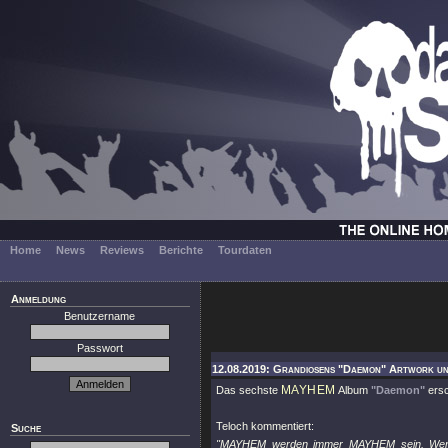
Home
News
Reviews
Berichte
Tourdaten
Anmeldung
Benutzername
Passwort
12.08.2019: Grandiosens "Daemon" Artwork un
MAYHEM
Das sechste
Album
"Daemon"
ersc
Teloch kommentiert:
Suche
"MAYHEM werden immer MAYHEM sein. Wenn wi