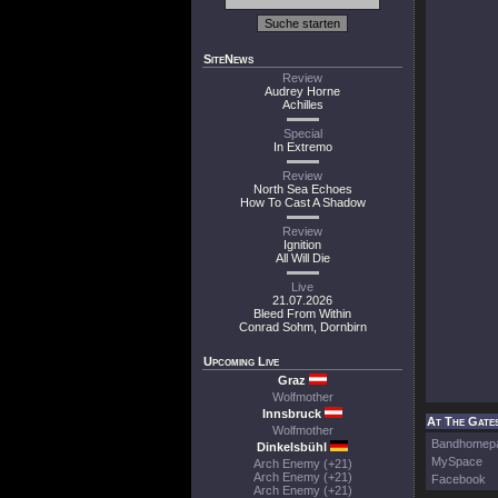
SiteNews
Review
Audrey Horne
Achilles
Special
In Extremo
Review
North Sea Echoes
How To Cast A Shadow
Review
Ignition
All Will Die
Live
21.07.2026
Bleed From Within
Conrad Sohm, Dornbirn
Upcoming Live
Graz
Wolfmother
Innsbruck
At The Gates
Wolfmother
Bandhomep
Dinkelsbühl
MySpace
Arch Enemy (+21)
Arch Enemy (+21)
Facebook
Arch Enemy (+21)