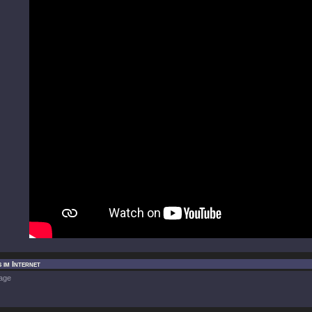
 im Internet
age