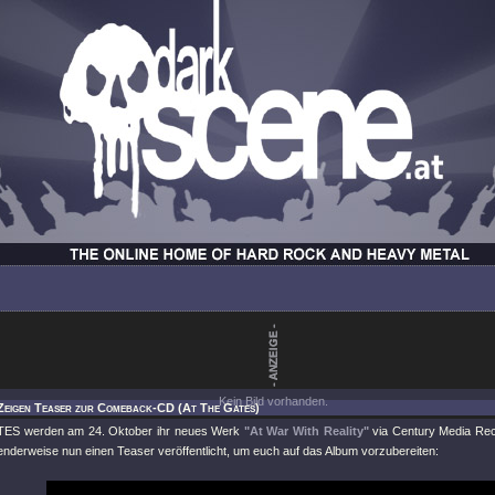
Kein Bild vorhanden.
 Zeigen Teaser zur Comeback-CD (At The Gates)
ES werden am 24. Oktober ihr neues Werk
"At War With Reality"
via Century Media Rec
nderweise nun einen Teaser veröffentlicht, um euch auf das Album vorzubereiten: