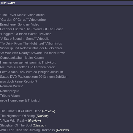
 The Gates
"The Fever Mask" Video online
"Garden Of Cyrus" Video online
Brandneuer Song mit Video
Fescher Clip zu "The Colouts Of The Beast
"Daggers Of Black Haze" Livevideo
"A Stare Bound In Stone" Videoclip
"To Drink From The Night Itself" Albuminfos
Videoclip und Releaseinfos der Rückkehrer!
"At War With Reality" Artwork und mehr News.
Comebackalbum ist im Kasten.
Hammertour gemeinsam mit Triptykon.
Alle Infos zur fetten DVD stehen bereit.
Fette 3-fach DVD zum 20-jährigen Jubiläum.
Sattes DVD Package zum 20-jährigen Jubiläum
also doch keine Reunion?
Reunion-Welle?
Nebenprojekt
Tribute Album
neue Homepage & Tributcd
The Ghost Of A Future Dead
(
Review
)
The Nightmare Of Being
(
Review
)
At War With Reality
(
Review
)
Slaughter Of The Soul
(
Classic
)
With Fear I Kiss the Burning Darkness
(
Review
)