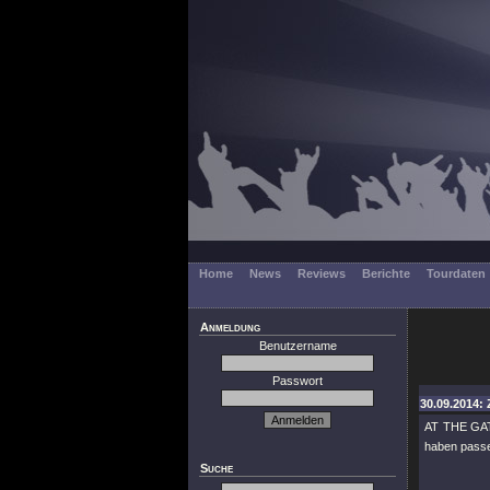
Home
News
Reviews
Berichte
Tourdaten
Anmeldung
Benutzername
Passwort
30.09.2014:
AT THE GAT
haben passe
Suche