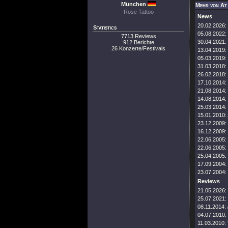
München
Mehr von At
Rose Tattoo
News
20.02.2026:
Statistics
05.08.2022:
7713 Reviews
30.04.2021:
912 Berichte
26 Konzerte/Festivals
13.04.2019:
05.03.2019:
31.03.2018:
26.02.2018:
17.10.2014:
21.08.2014:
14.08.2014:
25.03.2014:
15.01.2010:
23.12.2009:
16.12.2009:
22.06.2005:
22.06.2005:
25.04.2005:
17.09.2004:
23.07.2004:
Reviews
21.05.2026:
25.07.2021:
08.11.2014:
04.07.2010:
11.03.2010: