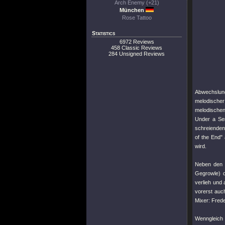
Arch Enemy (+21)
München
Rose Tattoo
Statistics
6972 Reviews
458 Classic Reviews
284 Unsigned Reviews
Abwechslun
melodischer
melodischen
Under a Se
schreienden
of the End"
a
wird.
Neben den 
Gegrowle) d
verlieh und
vorerst auc
Mixer: Fred
Wenngleich 