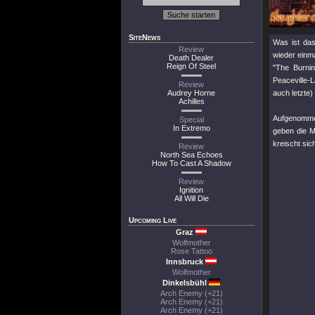
SiteNews
Was ist das
Review
wieder einm
Death Dealer
Reign Of Steel
"The Burni
Peaceville-
Review
Audrey Horne
auch letzte)
Achilles
Aufgenomme
Special
In Extremo
geben die M
kreischt sic
Review
North Sea Echoes
How To Cast A Shadow
Review
Ignition
All Will Die
Upcoming Live
Graz
Wolfmother
Rose Tattoo
Innsbruck
Wolfmother
Dinkelsbühl
Arch Enemy (+21)
Arch Enemy (+21)
Arch Enemy (+21)