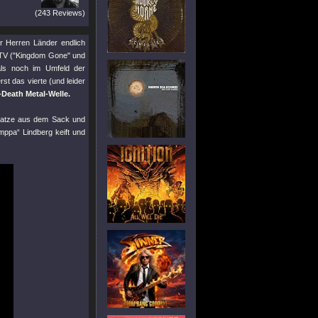
(243 Reviews)
r Herren Länder endlich
TV (
"Kingdom Gone"
und
als noch im Umfeld der
st das vierte (und leider
Death Metal-Welle.
Katze aus dem Sack und
ppa“ Lindberg keift und