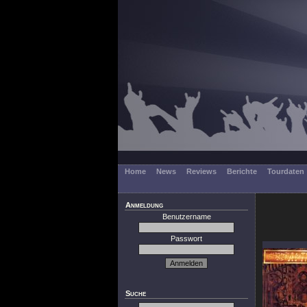
Home
News
Reviews
Berichte
Tourdaten
Anmeldung
Benutzername
Passwort
Suche