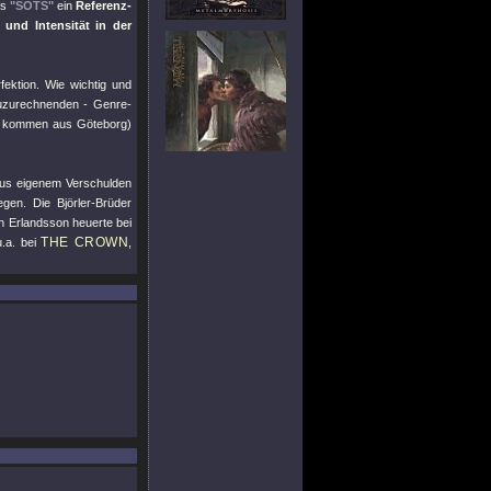
ss
"SOTS"
ein
Referenz-
n und Intensität in der
ektion. Wie wichtig und
zurechnenden - Genre-
kommen aus Göteborg)
 aus eigenem Verschulden
gen. Die Björler-Brüder
 Erlandsson heuerte bei
THE CROWN
.a. bei
,