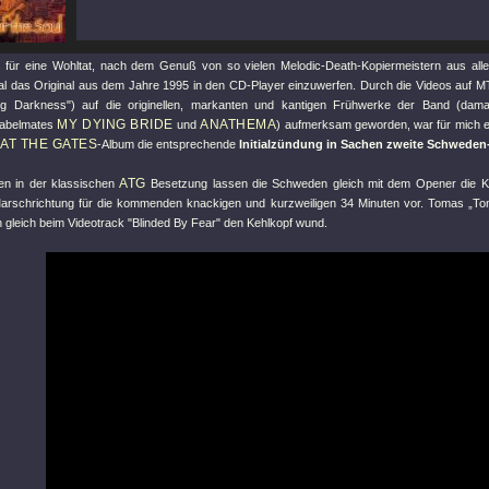
 für eine Wohltat, nach dem Genuß von so vielen Melodic-Death-Kopiermeistern aus alle
al das Original aus dem Jahre 1995 in den CD-Player einzuwerfen. Durch die Videos auf M
ng Darkness"
) auf die originellen, markanten und kantigen Frühwerke der Band (dam
MY DYING BRIDE
ANATHEMA
Labelmates
und
) aufmerksam geworden, war für mich er
AT THE GATES
-Album die entsprechende
Initialzündung in Sachen zweite Schweden-
ATG
n in der klassischen
Besetzung lassen die Schweden gleich mit dem Opener die 
arschrichtung für die kommenden knackigen und kurzweiligen 34 Minuten vor. Tomas „Tom
h gleich beim Videotrack
"Blinded By Fear"
den Kehlkopf wund.