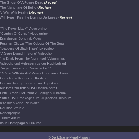
The Ghost Of A Future Dead
(
Review
)
The Nightmare Of Being
(
Review
)
At War With Reality
(
Review
)
With Fear I Kiss the Burning Darkness
(
Review
)
"The Fever Mask" Video online
"Garden Of Cyrus" Video online
Brandneuer Song mit Video
Fescher Clip zu "The Colouts Of The Beast
"Daggers Of Black Haze" Livevideo
"A Stare Bound In Stone" Videoclip
"To Drink From The Night Itself" Albuminfos
Videoclip und Releaseinfos der Rückkehrer!
Zeigen Teaser zur Comeback-CD
"At War With Reality" Artwork und mehr News.
Comebackalbum ist im Kasten.
Hammertour gemeinsam mit Triptykon.
Alle Infos zur fetten DVD stehen bereit.
Fette 3-fach DVD zum 20-jährigen Jubiläum.
Sattes DVD Package zum 20-jährigen Jubiläum
also doch keine Reunion?
Reunion-Welle?
Nebenprojekt
Tribute Album
neue Homepage & Tributcd
© DarkScene Metal Magazin