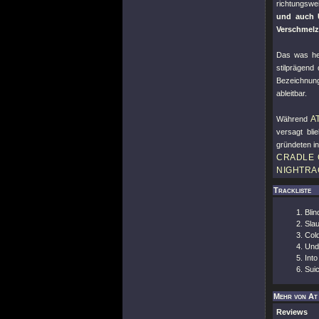
richtungswe
und auch 
Verschmelz
Das was he
stilprägend
Bezeichnun
ableitbar.
A
Während
versagt bli
gründeten i
CRADLE 
NIGHTRA
Trackliste
Bli
Slau
Col
Und
Int
Suic
Mehr von At
Reviews