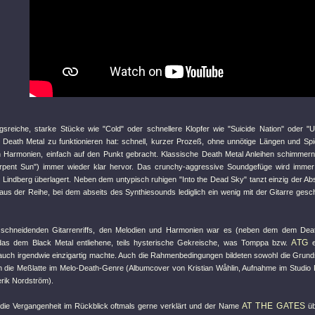
gsreiche, starke Stücke wie
"Cold"
oder schnellere Klopfer wie
"Suicide Nation"
oder
"U
 Death Metal zu funktionieren hat: schnell, kurzer Prozeß, ohne unnötige Längen und Spie
 Harmonien, einfach auf den Punkt gebracht. Klassische Death Metal Anleihen schimmer
rpent Sun"
) immer wieder klar hervor. Das crunchy-aggressive Soundgefüge wird imme
 Lindberg überlagert. Neben dem untypisch ruhigen
"Into the Dead Sky"
tanzt einzig der A
us der Reihe, bei dem abseits des Synthiesounds lediglich ein wenig mit der Gitarre gesc
schneidenden Gitarrenriffs, den Melodien und Harmonien war es (neben dem dem Deat
ATG
as dem Black Metal entliehene, teils hysterische Gekreische, was Tomppa bzw.
e
 auch irgendwie einzigartig machte. Auch die Rahmenbedingungen bildeten sowohl die Grun
h die Meßlatte im Melo-Death-Genre (Albumcover von Kristian Wåhlin, Aufnahme im Studio
erik Nordström).
AT THE GATES
die Vergangenheit im Rückblick oftmals gerne verklärt und der Name
üb