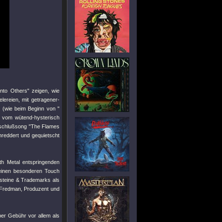
nto Others"
zeigen, wie
lereien, mit getragener-
n (wie beim Beginn von
"
r vom wütend-hysterisch
bschlußsong
"The Flames
hreddert und gequietscht
h Metal entspringenden
inen besonderen Touch
dsteine & Trademarks als
 Fredman, Produzent und
er Gebühr vor allem als