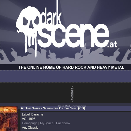
Kein Bild vorhanden.
At The Gates - Slaughter Of The Soul (CD)
Label: Earache
VÖ: 1995
Homepage
|
MySpace
|
Facebook
Art: Classic