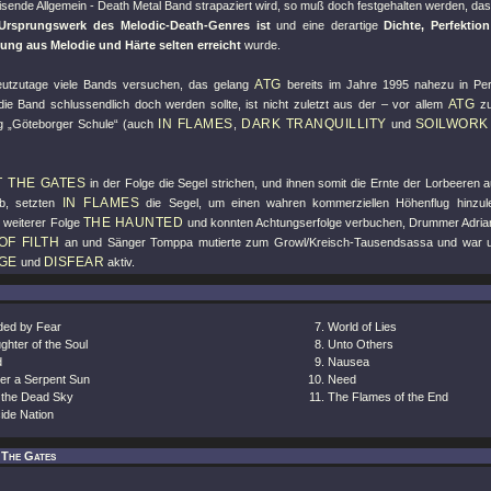
isende Allgemein - Death Metal Band strapaziert wird, so muß doch festgehalten werden, da
Ursprungswerk des Melodic-Death-Genres ist
und eine derartige
Dichte, Perfektio
ung aus Melodie und Härte selten erreicht
wurde.
ATG
utzutage viele Bands versuchen, das gelang
bereits im Jahre 1995 nahezu in Perf
ATG
 die Band schlussendlich doch werden sollte, ist nicht zuletzt aus der – vor allem
zu
IN FLAMES
DARK TRANQUILLITY
SOILWORK
g „Göteborger Schule“ (auch
,
und
T THE GATES
in der Folge die Segel strichen, und ihnen somit die Ernte der Lorbeeren
IN FLAMES
eb, setzten
die Segel, um einen wahren kommerziellen Höhenflug hinzule
THE HAUNTED
n weiterer Folge
und konnten Achtungserfolge verbuchen, Drummer Adrian
OF FILTH
an und Sänger Tomppa mutierte zum Growl/Kreisch-Tausendsassa und war u
GE
DISFEAR
und
aktiv.
nded by Fear
World of Lies
ghter of the Soul
Unto Others
d
Nausea
er a Serpent Sun
Need
o the Dead Sky
The Flames of the End
ide Nation
 The Gates