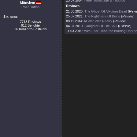
23.07.2004:
neue Homepage & Tributcd
München
Reviews
Rose Tattoo
21.05.2026:
The Ghost Of A Future Dead
(
Revi
25.07.2021:
The Nightmare Of Being
(
Review
)
Statistics
08.11.2014:
At War With Reality
(
Review
)
7713 Reviews
912 Berichte
04.07.2010:
Slaughter Of The Soul
(
Classic
)
26 Konzerte/Festivals
11.03.2010:
With Fear I Kiss the Burning Darkn