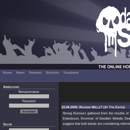
Home
News
Reviews
Berichte
Tourdaten
Anmeldung
Benutzername
Passwort
22.06.2005: Reunion-Welle? (At The Gates)
Strong Rumours gathered from the mouths of J
Erlandsson, Drummer of Swedish Melodic Dea
suggest that both bands are considering reformin
Suche