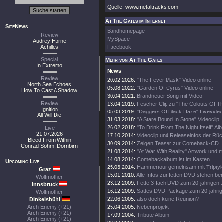
Quelle: www.metaltracks.com
At The Gates im Internet
SiteNews
Bandhomepage
Review
MySpace
Audrey Horne
Achilles
Facebook
Special
Mehr von At The Gates
In Extremo
News
Review
20.02.2026:
"The Fever Mask" Video online
North Sea Echoes
05.08.2022:
"Garden Of Cyrus" Video online
How To Cast A Shadow
30.04.2021:
Brandneuer Song mit Video
Review
13.04.2019:
Fescher Clip zu "The Colouts Of T
Ignition
05.03.2019:
"Daggers Of Black Haze" Livevide
All Will Die
31.03.2018:
"A Stare Bound In Stone" Videoclip
26.02.2018:
"To Drink From The Night Itself" Al
Live
21.07.2026
17.10.2014:
Videoclip und Releaseinfos der Rü
Bleed From Within
30.09.2014:
Zeigen Teaser zur Comeback-CD
Conrad Sohm, Dornbirn
21.08.2014:
"At War With Reality" Artwork und
14.08.2014:
Comebackalbum ist im Kasten.
Upcoming Live
25.03.2014:
Hammertour gemeinsam mit Tripty
Graz
15.01.2010:
Alle Infos zur fetten DVD stehen ber
Wolfmother
23.12.2009:
Fette 3-fach DVD zum 20-jährigen 
Innsbruck
16.12.2009:
Sattes DVD Package zum 20-jährig
Wolfmother
22.06.2005:
also doch keine Reunion?
Dinkelsbühl
Arch Enemy (+21)
25.04.2005:
Nebenprojekt
Arch Enemy (+21)
17.09.2004:
Tribute Album
Arch Enemy (+21)