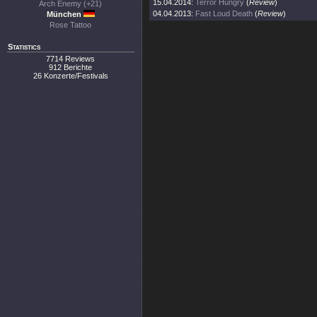
15.04.2014:
Terror Hungry
(
Review
)
Arch Enemy (+21)
04.04.2013:
Fast Loud Death
(
Review
)
München
Rose Tattoo
Statistics
7714 Reviews
912 Berichte
26 Konzerte/Festivals