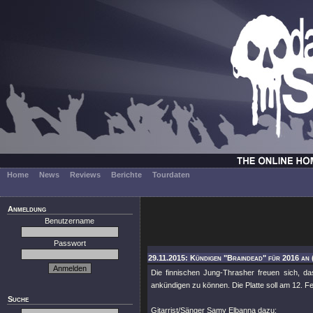
Home
News
Reviews
Berichte
Tourdaten
Anmeldung
Benutzername
Passwort
29.11.2015: Kündigen "Braindead" für 2016 an 
Die finnischen Jung-Thrasher freuen sich, d
ankündigen zu können. Die Platte soll am 12. F
Suche
Gitarrist/Sänger Samy Elbanna dazu: