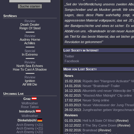
„Seit der Veröffentlichung unseres zweiten Albu
Songschreiber und als Musiker gereift. Wir s
sagen, dass diese Platte wahrhaftig zeigt
SiteNews
aggressivsten Material vollgepackt, das wir J
Review
Death Dealer
der Bandgeschichte und eines ist sicher: Es wi
Reign Of Steel
Abbild von uns. »Braindead« ist ein neuer Ausd
Review
als Titel für das beste Material, das wir bisher
Audrey Horne
Revolution ist gekommen!"
Achilles
Lost Society im Internet
Special
In Extremo
Twitter
Facebook
Review
North Sea Echoes
Mehr von Lost Society
How To Cast A Shadow
News
Review
Ignition
15.02.2016:
Rüpeln den "Hangover Activator" Vi
All Will Die
14.01.2016:
Neuer "Braindead"-Trailer
16.12.2015:
Albuminfo und neuer Videoclip der 
Upcoming Live
06.02.2015:
"Wasted After Midnight" Clip online
Graz
17.02.2014:
Neuer Song online
Wolfmother
15.03.2013:
Neuer Videoteaser der Jung-Thras
Rose Tattoo
28.02.2013:
Jungthrasher geben Vorgeschmac
Innsbruck
Reviews
Wolfmother
Dinkelsbühl
01.03.2026:
Hell Is A State Of Mind
(
Review
)
Arch Enemy (+21)
10.12.2022:
If The Sky Came Down
(
Review
)
Arch Enemy (+21)
29.02.2016:
Braindead
(
Review
)
Arch Enemy (+21)