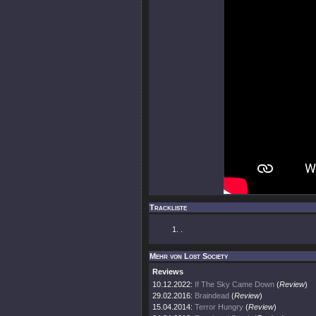
Trackliste
.
Mehr von Lost Society
Reviews
10.12.2022:
If The Sky Came Down
(
Review
)
29.02.2016:
Braindead
(
Review
)
15.04.2014:
Terror Hungry
(
Review
)