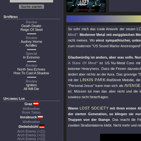
SiteNews
Review
Death Dealer
L
So sehr mich das coole Artwork der neuen
Reign Of Steel
Mind"
.
Moderner Metal mit ewiggleichen M
Review
nicht meines. Wo
einst sympathischer, unko
Audrey Horne
Achilles
zum modernen
"US Sound Marke-Anstrengend
Special
In Extremo
Glaubwürdig ist anders, aber was solls. Nu
A State Of Mind"
ist US Nu-Metal Core mit
Review
betonter Heavyness. Dass die Finnen dazwisch
North Sea Echoes
How To Cast A Shadow
ändert aber nichts an der Aura. Das groovige
"S
LINKIN PARK
mit der
-Reißbrett Melodie, di
Review
Ignition
AVENGE
"Personal Jesus"
kann man sich als
All Will Die
ist. Müssen tut man das aber nicht und die 
sowieso nicht hinterfragen.
Upcoming Live
Graz
LOST SOCIETY
Waren
mit ihren ersten 
Wolfmother
Rose Tattoo
der vierten Generation, so klingen sie nun
Innsbruck
Truppen von der Stange
. Das macht die Fi
Wolfmother
zweiten Straßenlaterne klebt. Nicht mehr und ni
Dinkelsbühl
Arch Enemy (+21)
Arch Enemy (+21)
Arch Enemy (+21)