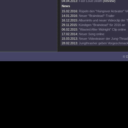
04.04.2013:
Fast Loud Death
(
Review
)
News
15.02.2016:
Rüpeln den "Hangover Activator" Vi
14.01.2016:
Neuer "Braindead"-Trailer
16.12.2015:
Albuminfo und neuer Videoclip der 
29.11.2015:
Kündigen "Braindead" für 2016 an
06.02.2015:
"Wasted After Midnight" Clip online
17.02.2014:
Neuer Song online
15.03.2013:
Neuer Videoteaser der Jung-Thras
28.02.2013:
Jungthrasher geben Vorgeschmac
© D