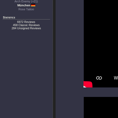
Arch Enemy (+21)
München
Rose Tattoo
Statistics
6972 Reviews
458 Classic Reviews
284 Unsigned Reviews