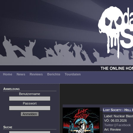
Home
News
Reviews
Berichte
Tourdaten
Anmeldung
Benutzername
Passwort
Lost Society - Hell 
Label: Nuclear Blast
VÖ: 06.03.2026
Twitter
|
Facebook
Suche
Art: Review