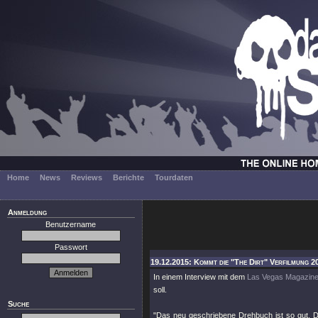
Home
News
Reviews
Berichte
Tourdaten
Anmeldung
Benutzername
Passwort
19.12.2015: Kommt die "The Dirt" Verfilmung 20
In einem Interview mit dem
Las Vegas Magazin
soll.
Suche
"Das neu geschriebene Drehbuch ist so gut. D