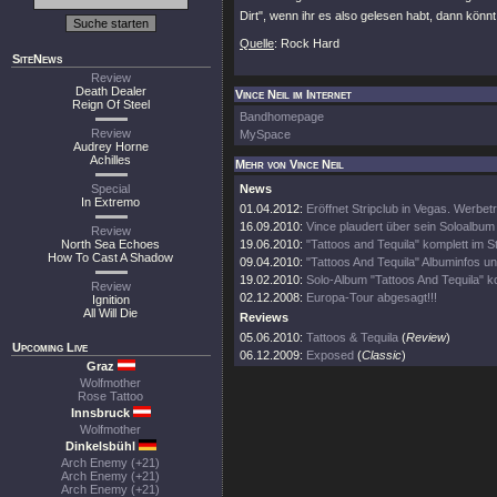
Dirt", wenn ihr es also gelesen habt, dann könnt
Quelle
: Rock Hard
SiteNews
Review
Death Dealer
Vince Neil im Internet
Reign Of Steel
Bandhomepage
Review
MySpace
Audrey Horne
Achilles
Mehr von Vince Neil
Special
News
In Extremo
01.04.2012:
Eröffnet Stripclub in Vegas. Werbetra
16.09.2010:
Vince plaudert über sein Soloalbum
Review
North Sea Echoes
19.06.2010:
"Tattoos and Tequila" komplett im 
How To Cast A Shadow
09.04.2010:
"Tattoos And Tequila" Albuminfos un
19.02.2010:
Solo-Album "Tattoos And Tequila" k
Review
02.12.2008:
Europa-Tour abgesagt!!!
Ignition
All Will Die
Reviews
05.06.2010:
Tattoos & Tequila
(
Review
)
Upcoming Live
06.12.2009:
Exposed
(
Classic
)
Graz
Wolfmother
Rose Tattoo
Innsbruck
Wolfmother
Dinkelsbühl
Arch Enemy (+21)
Arch Enemy (+21)
Arch Enemy (+21)