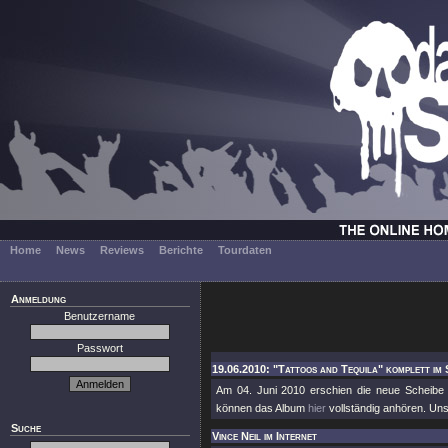
Home
News
Reviews
Berichte
Tourdaten
Anmeldung
Benutzername
Passwort
19.06.2010: "Tattoos and Tequila" komplett im 
Am 04. Juni 2010 erschien die neue Scheib
können das Album
hier
vollständig anhören. Un
Suche
Vince Neil im Internet