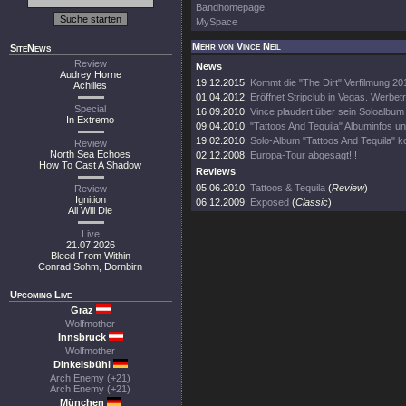
Bandhomepage
MySpace
Mehr von Vince Neil
SiteNews
Review
News
Audrey Horne
19.12.2015:
Kommt die "The Dirt" Verfilmung 20
Achilles
01.04.2012:
Eröffnet Stripclub in Vegas. Werbetra
Special
16.09.2010:
Vince plaudert über sein Soloalbum
In Extremo
09.04.2010:
"Tattoos And Tequila" Albuminfos un
19.02.2010:
Solo-Album "Tattoos And Tequila" k
Review
North Sea Echoes
02.12.2008:
Europa-Tour abgesagt!!!
How To Cast A Shadow
Reviews
05.06.2010:
Tattoos & Tequila
(
Review
)
Review
Ignition
06.12.2009:
Exposed
(
Classic
)
All Will Die
Live
21.07.2026
Bleed From Within
Conrad Sohm, Dornbirn
Upcoming Live
Graz
Wolfmother
Innsbruck
Wolfmother
Dinkelsbühl
Arch Enemy (+21)
Arch Enemy (+21)
München