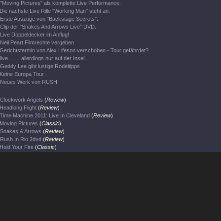
"Moving Pictures" als komplette Live Performance.
Die nächste Live Rille "Working Man" steht an.
Erste Auszüge von "Backstage Secrets".
Clip der "Snakes And Arrows Live" DVD.
Live Doppeldecker im Anflug!
Neil Peart Filmrechte vergeben
Gerichtstermin von Alex Lifeson verschoben - Tour gefährdet?
live ....... allerdings nur auf der Insel
Geddy Lee gibt lustige Rodeltipps
Keine Europa Tour
Neues Werk von RUSH
Clockwork Angels
(
Review
)
Headlong Flight
(
Review
)
Time Machine 2011: Live In Cleveland
(
Review
)
Moving Pictures
(
Classic
)
Snakes & Arrows
(
Review
)
Rush In Rio 2dvd
(
Review
)
Hold Your Fire
(
Classic
)