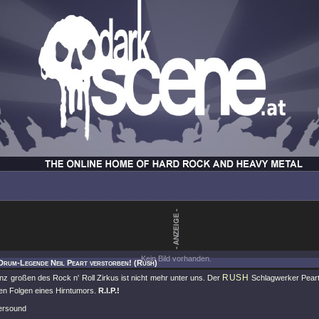
Kein Bild vorhanden.
Drum-Legende Neil Peart verstorben! (Rush)
RUSH
nz großen des Rock n' Roll Zirkus ist nicht mehr unter uns. Der
Schlagwerker Peart 
en Folgen eines Hirntumors.
R.I.P.!
dersound