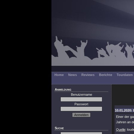
Home
News
Reviews
Berichte
Tourdaten
Anmeldung
Benutzername
Passwort
10.01.2020: 
Einer der ga
Jahren an d
Suche
Quelle
: lou