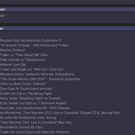
rnet
age
sh
Reunion-Tour mit deutscher Drummerin !!!
"A Farewell To Kings - 40th Anniversary"+Video
Machen Schluss!
Trailer zu "Time Stand Still" Doku.
Toller Liveclip zu "Subdivisions".
Weiterer Live-Clip
Trailer und Details zur "R40 Live"-DVD /CD
Wunderschönes Jubiläums-Vinyl des Debütalbums.
"The Studio Albums 1989-2007" - Boxset im September
Video zu Rush Cover "Anthem".
Zwei Gigs für Deutschland anvisiert
Endlich ein Clip zu "Headlong Flight".
Neue Single "Headlong Flight" im Testlauf.
Erste Details und Infos zu "Clockwork Angels".
Kurztrailer zum anstehenden Do - DVD Release
Veröffentlichen „Time Machine 2011: Live in Cleveland“ Doppel-CD & „Moving Pictu
Ab sofort bei Roadrunner unter Vertrag
"Time Machine 2011: Live In Cleveland" Blue-Ray.
Besonderes Zuckerl für Fans
Trailer der neuen Doku und Video der Premiere.