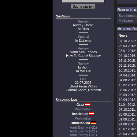
Rush im Inte
Bandhomep
SiteNews
MySpace
Review
Audrey Horne
Achilles
Mehr von Ru
News
Special
In Extremo
07.10.2025:
26.03.2018:
Review
23.01.2018:
North Sea Echoes
How To Cast A Shadow
04.10.2016:
16.11.2015:
Review
05.11.2015:
Ignition
10.10.2015:
All Will Die
04.04.2014:
Live
04.08.2013:
21.07.2026
13.02.2013:
Bleed From Within
Conrad Sohm, Dornbirn
08.06.2012:
20.04.2012:
Upcoming Live
19.04.2012:
Graz
11.04.2012:
Wolfmother
07.10.2011:
Innsbruck
20.09.2011:
Wolfmother
01.09.2011:
Dinkelsbühl
24.08.2011:
Arch Enemy (+21)
15.07.2010:
Arch Enemy (+21)
25.04.2010:
Arch Enemy (+21)