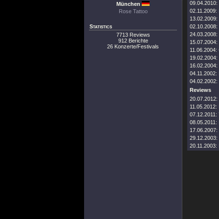
09.04.2010:
München
02.11.2009:
Rose Tattoo
13.02.2009:
Statistics
02.10.2008:
24.03.2008:
7713 Reviews
912 Berichte
15.07.2004:
26 Konzerte/Festivals
11.06.2004:
19.02.2004:
16.02.2004:
04.11.2002:
04.02.2002:
Reviews
20.07.2012:
11.05.2012:
07.12.2011:
08.05.2011:
17.06.2007:
29.12.2003:
20.11.2003: