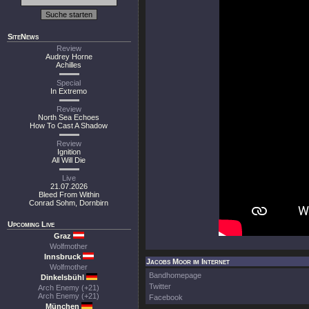
SiteNews
Review
Audrey Horne
Achilles
Special
In Extremo
Review
North Sea Echoes
How To Cast A Shadow
Review
Ignition
All Will Die
Live
21.07.2026
Bleed From Within
Conrad Sohm, Dornbirn
Upcoming Live
Graz
Wolfmother
Innsbruck
Jacobs Moor im Internet
Wolfmother
Bandhomepage
Dinkelsbühl
Twitter
Arch Enemy (+21)
Arch Enemy (+21)
Facebook
München