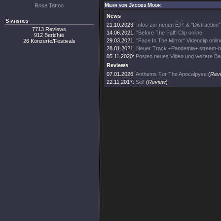
Mehr von Jacobs Moor
Rose Tattoo
News
Statistics
21.10.2023:
Infos zur neuen E.P. & "Distraction"
7713 Reviews
14.06.2021:
"Before The Fall" Clip online
912 Berichte
29.03.2021:
"Face In The Mirror" Videoclip onlin
26 Konzerte/Festivals
28.01.2021:
Neuer Track +Pandemia+ stream-b
05.11.2020:
Posten neues Video und weitere Ba
Reviews
07.01.2026:
Anthems For The Apocalpyse
(
Rev
22.11.2017:
Self
(
Review
)