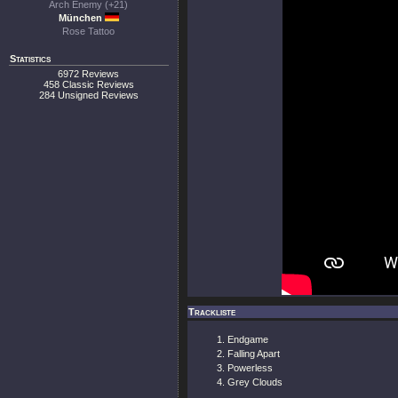
Arch Enemy (+21)
München
Rose Tattoo
Statistics
6972 Reviews
458 Classic Reviews
284 Unsigned Reviews
Trackliste
Endgame
Falling Apart
Powerless
Grey Clouds