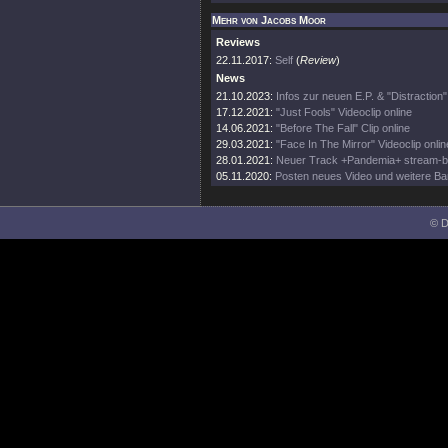
Mehr von Jacobs Moor
Reviews
22.11.2017:
Self
(
Review
)
News
21.10.2023:
Infos zur neuen E.P. & "Distraction"
17.12.2021:
"Just Fools" Videoclip online
14.06.2021:
"Before The Fall" Clip online
29.03.2021:
"Face In The Mirror" Videoclip onlin
28.01.2021:
Neuer Track +Pandemia+ stream-b
05.11.2020:
Posten neues Video und weitere Ba
© D