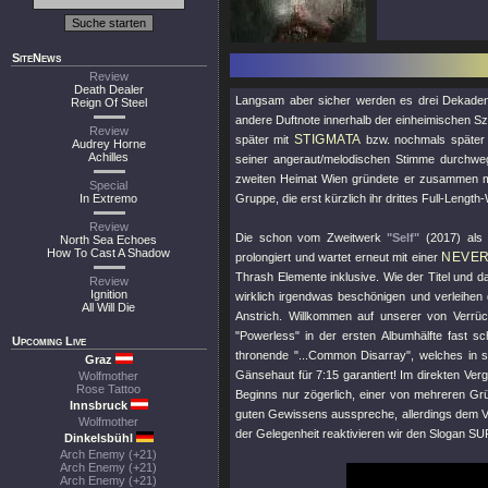
SiteNews
Review
Death Dealer
Langsam aber sicher werden es drei Dekaden -
Reign Of Steel
andere Duftnote innerhalb der einheimischen S
Review
STIGMATA
später mit
bzw. nochmals späte
Audrey Horne
Achilles
seiner angeraut/melodischen Stimme durchweg
zweiten Heimat Wien gründete er zusammen m
Special
In Extremo
Gruppe, die erst kürzlich ihr drittes Full-Length
Review
Die schon vom Zweitwerk
"Self"
(2017) als 
North Sea Echoes
How To Cast A Shadow
NEVE
prolongiert und wartet erneut mit einer
Thrash Elemente inklusive. Wie der Titel und d
Review
Ignition
wirklich irgendwas beschönigen und verleihe
All Will Die
Anstrich. Willkommen auf unserer von Verrü
"Powerless"
in der ersten Albumhälfte fast sc
Upcoming Live
thronende
"...Common Disarray"
, welches in 
Graz
Gänsehaut für 7:15 garantiert! Im direkten Ve
Wolfmother
Rose Tattoo
Beginns nur zögerlich, einer von mehreren Gr
Innsbruck
guten Gewissens ausspreche, allerdings dem 
Wolfmother
der Gelegenheit reaktivieren wir den Slog
Dinkelsbühl
Arch Enemy (+21)
Arch Enemy (+21)
Arch Enemy (+21)