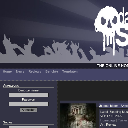
Home
News
Reviews
Berichte
Tourdaten
Anmeldung
Benutzername
Passwort
Jacobs Moor - Anth
Label: Bleeding Mus
VÖ: 17.10.2025
Homepage
|
Twitter
Suche
Art: Review