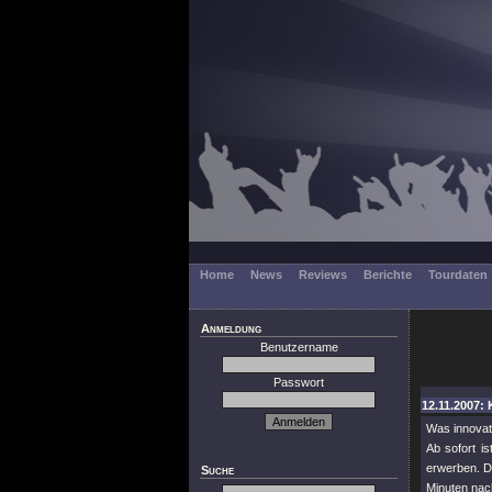
Home
News
Reviews
Berichte
Tourdaten
Anmeldung
Benutzername
Passwort
12.11.2007: 
Was innovati
Ab sofort i
erwerben. De
Suche
Minuten nach