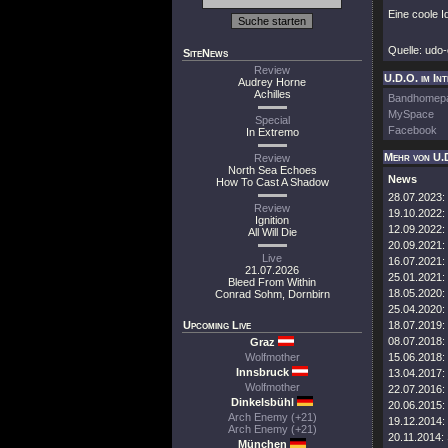
Eine coole I
Quelle: udo-
SiteNews
Review
U.D.O. im In
Audrey Horne
Achilles
Bandhomep
MySpace
Special
Facebook
In Extremo
Mehr von U.
Review
North Sea Echoes
News
How To Cast A Shadow
28.07.2023:
Review
19.10.2022:
Ignition
12.09.2022:
All Will Die
20.09.2021:
Live
16.07.2021:
21.07.2026
25.01.2021:
Bleed From Within
18.05.2020:
Conrad Sohm, Dornbirn
25.04.2020:
Upcoming Live
18.07.2019:
08.07.2018:
Graz
Wolfmother
15.06.2018:
Innsbruck
13.04.2017:
Wolfmother
22.07.2016:
Dinkelsbühl
20.06.2015:
Arch Enemy (+21)
19.12.2014:
Arch Enemy (+21)
20.11.2014:
München