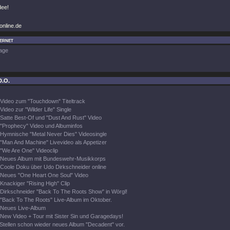
dee!
online.de
ternet
age
D.O.
Video zum "Touchdown" Titeltrack
Video zur "Wilder Life" Single
Satte Best-Of und "Dust And Rust" Video
"Prophecy" Video und Albuminfos
Hymnische "Metal Never Dies" Videosingle
"Man And Machine" Livevideo als Appetizer
"We Are One" Videoclip
Neues Album mit Bundeswehr-Musikkorps
Coole Doku über Udo Dirkschneider online
Neues "One Heart One Soul" Video
Knackiger "Rising High" Clip
Dirkschneider "Back To The Roots Show" in Wörgl!
"Back To The Roots" Live-Album im Oktober.
Neues Live-Album
New Video + Tour mit Sister Sin und Garagedays!
Stellen schon wieder neues Album "Decadent" vor.