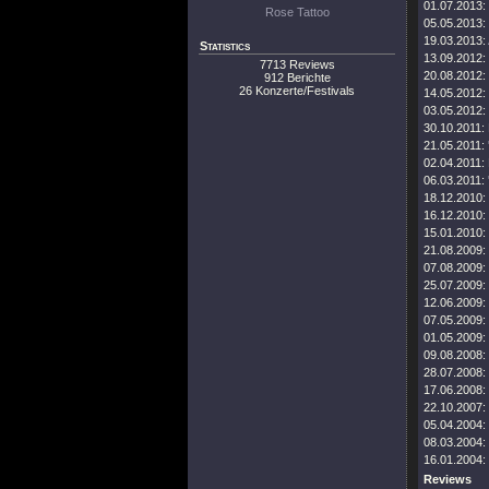
01.07.2013:
Rose Tattoo
05.05.2013:
19.03.2013:
Statistics
13.09.2012:
7713 Reviews
20.08.2012:
912 Berichte
26 Konzerte/Festivals
14.05.2012:
03.05.2012:
30.10.2011:
21.05.2011:
02.04.2011:
06.03.2011:
18.12.2010:
16.12.2010:
15.01.2010:
21.08.2009:
07.08.2009:
25.07.2009:
12.06.2009:
07.05.2009:
01.05.2009:
09.08.2008:
28.07.2008:
17.06.2008:
22.10.2007:
05.04.2004:
08.03.2004:
16.01.2004:
Reviews