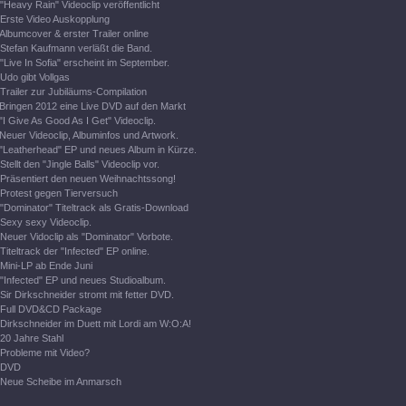
"Heavy Rain" Videoclip veröffentlicht
Erste Video Auskopplung
Albumcover & erster Trailer online
Stefan Kaufmann verläßt die Band.
"Live In Sofia" erscheint im September.
Udo gibt Vollgas
Trailer zur Jubiläums-Compilation
Bringen 2012 eine Live DVD auf den Markt
"I Give As Good As I Get" Videoclip.
Neuer Videoclip, Albuminfos und Artwork.
"Leatherhead" EP und neues Album in Kürze.
Stellt den "Jingle Balls" Videoclip vor.
Präsentiert den neuen Weihnachtssong!
Protest gegen Tierversuch
"Dominator" Titeltrack als Gratis-Download
Sexy sexy Videoclip.
Neuer Vidoclip als "Dominator" Vorbote.
Titeltrack der "Infected" EP online.
Mini-LP ab Ende Juni
"Infected" EP und neues Studioalbum.
Sir Dirkschneider stromt mit fetter DVD.
Full DVD&CD Package
Dirkschneider im Duett mit Lordi am W:O:A!
20 Jahre Stahl
Probleme mit Video?
DVD
Neue Scheibe im Anmarsch