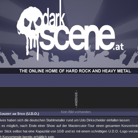
Kein Bild vorhanden.
Konzert am Stick (U.D.O.)
ves haben sich die deutschen Stahlmetaller rund um Udo Dirkscheider einfallen lassen:
st es möglich, nach Ende einer Show auf der Mastercutor-Tour einen gesamten Konzertmit
r Stick selbst hat eine Kapazität von 1GB und ist mit einem schnittigen U.D.O.-Logo verziert
 Konzertende bereits erhältlich sein.