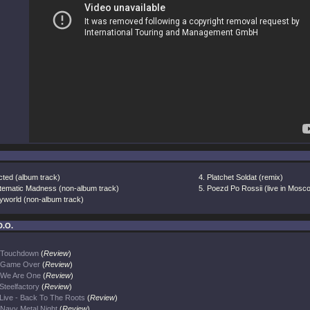
cted (album track)
Platchet Soldat (remix)
tematic Madness (non-album track)
Poezd Po Rossii (live in Mosc
yworld (non-album track)
D.O.
Touchdown
(
Review
)
Game Over
(
Review
)
We Are One
(
Review
)
Steelfactory
(
Review
)
Live - Back To The Roots
(
Review
)
Navy Metal Night
(
Review
)