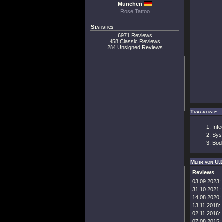
München
Rose Tattoo
Statistics
6971 Reviews
458 Classic Reviews
284 Unsigned Reviews
Trackliste
Infe
Sys
Bod
Mehr von U.
Reviews
03.09.2023:
31.10.2021:
14.08.2020:
13.11.2018:
02.11.2016:
07.08.2015: