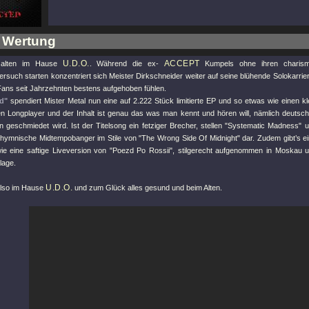
 Wertung
U.D.O.
ACCEPT
m alten im Hause
. Während die ex-
Kumpels ohne ihren charisma
uch starten konzentriert sich Meister Dirkschneider weiter auf seine blühende Solokarrier
ans seit Jahrzehnten bestens aufgehoben fühlen.
ed"
spendiert Mister Metal nun eine auf 2.222 Stück limitierte EP und so etwas wie einen 
n Longplayer und der Inhalt ist genau das was man kennt und hören will, nämlich deutsch
 geschmiedet wird. Ist der Titelsong ein fetziger Brecher, stellen
"Systematic Madness"
u
 hymnische Midtempobanger im Stile von
"The Wrong Side Of Midnight"
dar. Zudem gibt’s 
ie eine saftige Liveversion von
"Poezd Po Rossii"
, stilgerecht aufgenommen in Moskau u
lage.
U.D.O.
also im Hause
und zum Glück alles gesund und beim Alten.