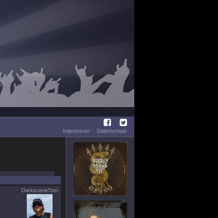
Impressum
Datenschutz
DarksceneTom