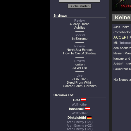
SiteNews
Keine
Review
Audrey Horne
Alles bei
Achilles
Comebackvers
Special
ACCEPT
F
In Extremo
Mit
"Infect
Review
den nächste
North Sea Echoes
How To Cast A Shadow
kleinen Mann
kantige und
Review
Soldat"
, sow
Ignition
All Will Die
Grund zur K
Live
21.07.2026
Nix Neues 
Bleed From Within
Conrad Sohm, Dornbirn
Upcoming Live
Graz
Wolfmother
Innsbruck
Wolfmother
Dinkelsbühl
Arch Enemy (+21)
Arch Enemy (+21)
Arch Enemy (+21)