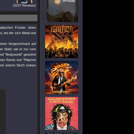
(3237 Reviews)
tischen Fronter einen
e, bei der sich Metal und
kleinen Vorgeschmack auf
er Stahl, wie er nur vom
nd
"Bodyworld"
gewohnt
einen Remix von
"Platchet
nd unterm Strich keinen