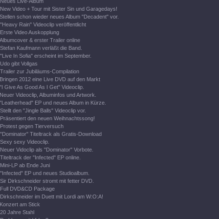
Neues Live-Album
New Video + Tour mit Sister Sin und Garagedays!
Stellen schon wieder neues Album "Decadent" vor.
"Heavy Rain" Videoclip veröffentlicht
Erste Video Auskopplung
Albumcover & erster Trailer online
Stefan Kaufmann verläßt die Band.
"Live In Sofia" erscheint im September.
Udo gibt Vollgas
Trailer zur Jubiläums-Compilation
Bringen 2012 eine Live DVD auf den Markt
"I Give As Good As I Get" Videoclip.
Neuer Videoclip, Albuminfos und Artwork.
"Leatherhead" EP und neues Album in Kürze.
Stellt den "Jingle Balls" Videoclip vor.
Präsentiert den neuen Weihnachtssong!
Protest gegen Tierversuch
"Dominator" Titeltrack als Gratis-Download
Sexy sexy Videoclip.
Neuer Vidoclip als "Dominator" Vorbote.
Titeltrack der "Infected" EP online.
Mini-LP ab Ende Juni
"Infected" EP und neues Studioalbum.
Sir Dirkschneider stromt mit fetter DVD.
Full DVD&CD Package
Dirkschneider im Duett mit Lordi am W:O:A!
Konzert am Stick
20 Jahre Stahl