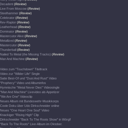
Decadent
(
Review
)
Live From Moscow
(
Review
)
Steelhammer
(
Review
)
Celebrator
(
Review
)
Rev-Raptor
(
Review
)
Leatherhead
(
Review
)
Dominator
(
Review
)
Mastercutor Alive
(
Review
)
Metallized
(
Review
)
Mastercutor
(
Review
)
Thunderball
(
Review
)
Nailed To Metal (the Missing Tracks)
(
Review
)
Man And Machine
(
Review
)
Video zum "Touchdown" Titeltrack
Video zur "Wilder Life" Single
Satte Best-Of und "Dust And Rust" Video
"Prophecy" Video und Albuminfos
Hymnische "Metal Never Dies" Videosingle
"Man And Machine" Livevideo als Appetizer
"We Are One" Videoclip
Neues Album mit Bundeswehr-Musikkorps
Coole Doku über Udo Dirkschneider online
Neues "One Heart One Soul" Video
Knackiger "Rising High" Clip
Dirkschneider "Back To The Roots Show" in Wörgl!
"Back To The Roots" Live-Album im Oktober.