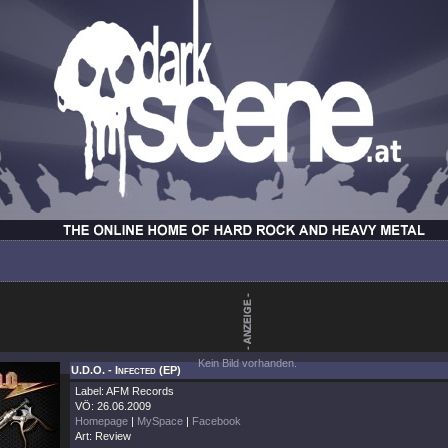
Kein Bild vorhanden.
U.D.O. - Infected (EP)
Label: AFM Records
VÖ: 26.06.2009
Homepage
|
MySpace
|
Facebook
Art: Review