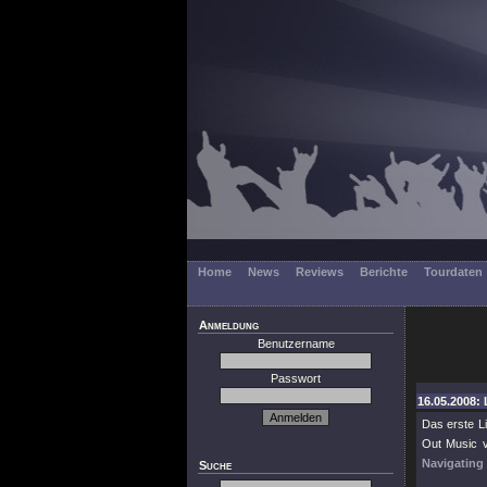
Home
News
Reviews
Berichte
Tourdaten
Anmeldung
Benutzername
Passwort
16.05.2008: 
Das erste L
Out Music v
Navigating
Suche