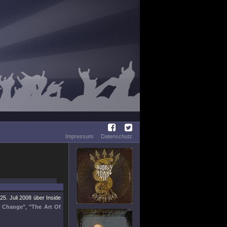
Impressum
Datenschutz
25. Juli 2008 über Inside
f Change"
,
"The Art Of