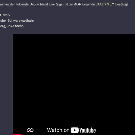
JOURNEY
us wurden folgende Deutschland Live Gigs mit der AOR Legende
bestätigt:
 E-werk
sruhe, Schwarzwaldhalle
erg, Jako Arena