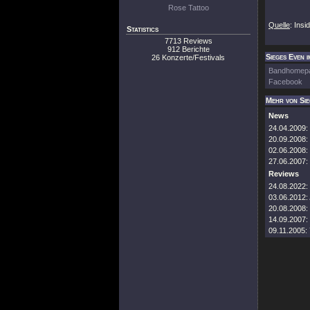
Rose Tattoo
Quelle
: Insi
Statistics
7713 Reviews
912 Berichte
Sieges Even i
26 Konzerte/Festivals
Bandhomep
Facebook
Mehr von Sie
News
24.04.2009:
20.09.2008:
02.06.2008:
27.06.2007:
Reviews
24.08.2022:
03.06.2012:
20.08.2008:
14.09.2007:
09.11.2005: