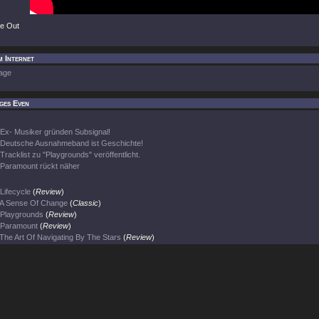
de Out
m Internet
age
ges Even
Ex- Musiker gründen Subsignal!
Deutsche Ausnahmeband ist Geschichte!
Tracklist zu "Playgrounds" veröffentlicht.
Paramount rückt näher
Lifecycle
(
Review
)
A Sense Of Change
(
Classic
)
Playgrounds
(
Review
)
Paramount
(
Review
)
The Art Of Navigating By The Stars
(
Review
)