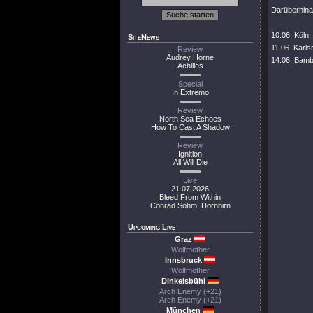
Darüberhina
10.06. Köln,
SiteNews
11.06. Karl
Review
Audrey Horne
14.06. Bamb
Achilles
Special
In Extremo
Review
North Sea Echoes
How To Cast A Shadow
Review
Ignition
All Will Die
Live
21.07.2026
Bleed From Within
Conrad Sohm, Dornbirn
Upcoming Live
Graz
Wolfmother
Innsbruck
Wolfmother
Dinkelsbühl
Arch Enemy (+21)
Arch Enemy (+21)
München