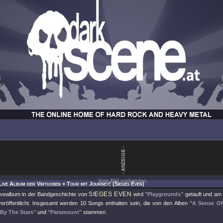
Kein Bild vorhanden.
Live Album der Virtuosen + Tour mit Journey! (Sieges Even)
SIEGES EVEN
ivealbum in der Bandgeschichte von
wird
"Playgrounds"
getauft und am 
eröffentlicht. Insgesamt werden 10 Songs enthalten sein, die von den Alben
"A Sense O
 By The Stars"
und
"Paramount"
stammen.