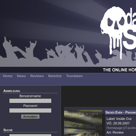
Home
News
Reviews
Berichte
Tourdaten
Anmeldung
Benutzername
Passwort
Sieges Even - Param
Label: Inside Out
VÖ: 28.09.2007
Homepage
|
Faceb
Suche
Art: Review