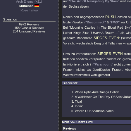
auf
"The Art Of Navigating By Stars"
weit me
Arch Enemy (+21)
München
der Sechssaitigen.
Rose Tattoo
RUSH
Neben den angesprochenen
Zitaten s
Statistics
letzten Werken
"Disconnect"
&
"FWX"
vor Ort
6972 Reviews
Bei
"Mounting Castles In The Blood Red Sky
458 Classic Reviews
284 Unsigned Reviews
Luther Kings Zitat
"I Have A Dream ..."
als wie
SIEGES EVEN
gesamte Bandbreite
' (selb
Vorsicht: wechselnde Berg und Talfahrten – rep
SIEGES EVEN
Ums zu verdeutlichen:
trete
Kriterien sondern versprühen zudem ein grazil
funktionieren, sich in
"Paramount"
nicht zu ve
Fragen, nichts als überflüssige Fragen. A
Weißwursthimmels wohl gemerkt …
Trackliste
When Alpha And Omega Collide
A Wallflower On The Day Of Saint Julia
Tidal
Iconic
Where Our Shadows Sleep
Mehr von Sieges Even
Reviews