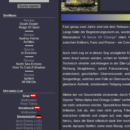
SiteNews
Review
Death Dealer
Fast genau zwei Jahre sind seit dem Release 
Reign Of Steel
Lange hallte der Begeisterungssturm an, wurde
Review
Masterpiece
"A Sense Of Change"
zitiert.
Audrey Horne
Achilles
zwischen Kritikern, Fans und Presse – ein Com
Special
In Extremo
Auch mich zog es in diesen Sog unsäglicher E
einen drauf setzen würden, schien im Vorfeld h
Review
Technisch ohnehin seit Anbeginn in der Elite-L
North Sea Echoes
How To Cast A Shadow
Richtung Straightness, sprich Fokussierung
entdeckten) geschärften Gitarrensounds ander
Review
Ignition
Songwritings, welches eine Fülle an Überrasch
All Will Die
glasklarer Ästhetik, emotionalem Tiefgang sowi
Upcoming Live
Alleine der vor Souveränität strotzende, durc
Graz
Opener
"When Alpha And Omega Collide"
verfüh
Wolfmother
Rose Tattoo
nie mehr umkehren möchte. Speziell Arno Mense
Innsbruck
brillanten Job ab, den man nicht genug Tri
Wolfmother
entzücken vollends und zeigen auf, was eigentl
Dinkelsbühl
hierzu, dass die Band stilistisch dank ihm noc
Arch Enemy (+21)
Arch Enemy (+21)
wurde. Apropos Steffen: seine stets flüssig- s
Arch Enemy (+21)