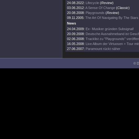
24.08.2022:
Lifecycle
(
Review
)
03.06.2012:
A Sense Of Change
(
Classic
)
20.08.2008:
Playgrounds
(
Review
)
09.11.2005:
The Art Of Navigating By The Stars
News
24.04.2009:
Ex- Musiker gründen Subsignal!
20.09.2008:
Deutsche Ausnahmeband ist Gesch
02.06.2008:
Tracklist zu "Playgrounds" veröffent
16.05.2008:
Live Album der Virtuosen + Tour mi
27.06.2007:
Paramount rückt näher
© D