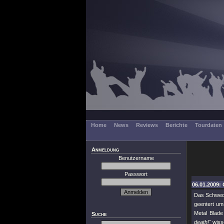
Home
News
Reviews
Berichte
Tourdaten
Anmeldung
Benutzername
Passwort
06.01.2009: 
Das Schwedi
geentert um
Metal Blade
Suche
death!"
wisse