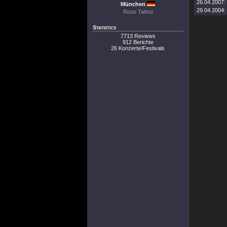
26.04.2007:
München
29.04.2004:
Rose Tattoo
Statistics
7713 Reviews
912 Berichte
26 Konzerte/Festivals