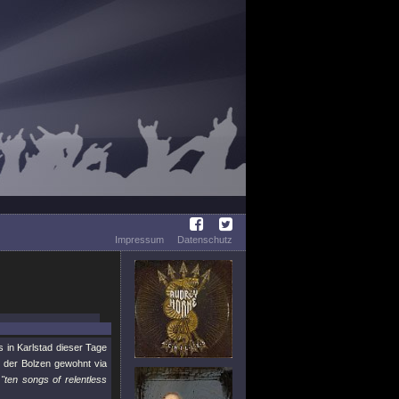
Impressum
Datenschutz
 in Karlstad dieser Tage
 der Bolzen gewohnt via
t
"ten songs of relentless