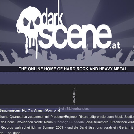
Kein Bild vorhanden.
Genickbrecher No. 7 in Arbeit (Vomitory)
sche Quartett hat zusammen mit Producer/Engineer Rikard Löfgren die Leon Music Studios
 das neue, inzwischen siebte Album
"Carnage Euphoria"
einzutrümmern. Erscheinen wird
 Records wahrscheinlich im Sommer 2009 - und die Band lässt uns vorab ein Gerät mi
n ... na, dann.