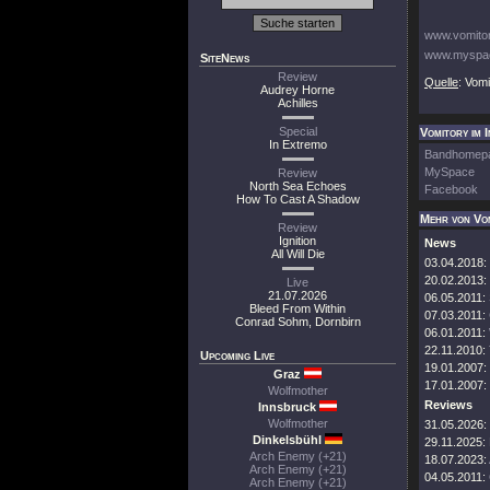
www.vomitor
www.myspac
SiteNews
Review
Quelle
: Vomi
Audrey Horne
Achilles
Special
Vomitory im 
In Extremo
Bandhomep
MySpace
Review
North Sea Echoes
Facebook
How To Cast A Shadow
Mehr von Vo
Review
Ignition
News
All Will Die
03.04.2018:
20.02.2013:
Live
21.07.2026
06.05.2011:
Bleed From Within
07.03.2011:
Conrad Sohm, Dornbirn
06.01.2011:
22.11.2010:
Upcoming Live
19.01.2007:
Graz
17.01.2007:
Wolfmother
Reviews
Innsbruck
Wolfmother
31.05.2026:
Dinkelsbühl
29.11.2025:
Arch Enemy (+21)
18.07.2023:
Arch Enemy (+21)
04.05.2011:
Arch Enemy (+21)