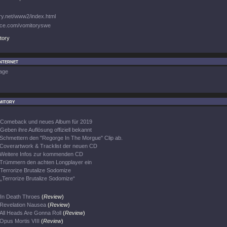
y.net/www2/index.html
e.com/vomitoryswe
tory
Internet
age
mitory
Comeback und neues Album für 2019
Geben ihre Auflösung offiziell bekannt
Schmettern den "Regorge In The Morgue" Clip ab.
Coverartwork & Tracklist der neuen CD
Weitere Infos zur kommenden CD
Trümmern den achten Longplayer ein
Terrorize Brutalize Sodomize
„Terrorize Brutalize Sodomize“
In Death Throes
(
Review
)
Revelation Nausea
(
Review
)
All Heads Are Gonna Roll
(
Review
)
Opus Mortis VIII
(
Review
)