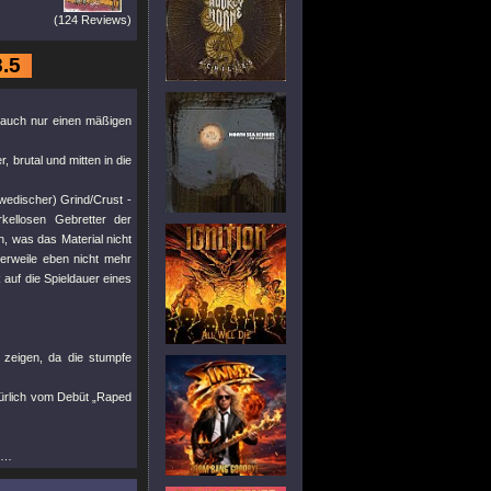
(124 Reviews)
8.5
h auch nur einen mäßigen
 brutal und mitten in die
hwedischer) Grind/Crust -
kellosen Gebretter der
 was das Material nicht
lerweile eben nicht mehr
 auf die Spieldauer eines
zeigen, da die stumpfe
türlich vom Debüt „Raped
en…