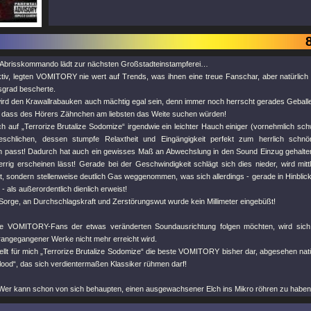
brisskommando lädt zur nächsten Großstadteinstampferei…
ktiv, legten VOMITORY nie wert auf Trends, was ihnen eine treue Fanschar, aber natürlic
sgrad bescherte.
rd den Krawallrabauken auch mächtig egal sein, denn immer noch herrscht gerades Geballer,
, dass des Hörers Zähnchen am liebsten das Weite suchen würden!
h auf „Terrorize Brutalize Sodomize“ irgendwie ein leichter Hauch einiger (vornehmlich sc
eschlichen, dessen stumpfe Relaxtheit und Eingängigkeit perfekt zum herrlich schnör
passt! Dadurch hat auch ein gewisses Maß an Abwechslung in den Sound Einzug gehalten,
rrig erscheinen lässt! Gerade bei der Geschwindigkeit schlägt sich dies nieder, wird mitt
, sondern stellenweise deutlich Gas weggenommen, was sich allerdings - gerade in Hinblick
- als außerordentlich dienlich erweist!
Sorge, an Durchschlagskraft und Zerstörungswut wurde kein Millimeter eingebüßt!
te VOMITORY-Fans der etwas veränderten Soundausrichtung folgen möchten, wird sich 
orangegangener Werke nicht mehr erreicht wird.
ellt für mich „Terrorize Brutalize Sodomize“ die beste VOMITORY bisher dar, abgesehen na
lood“, das sich verdientermaßen Klassiker rühmen darf!
er kann schon von sich behaupten, einen ausgewachsener Elch ins Mikro röhren zu hab