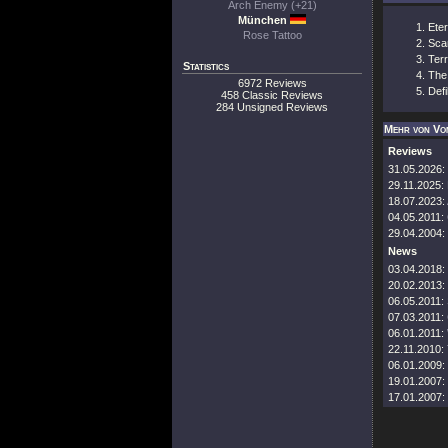
Arch Enemy (+21)
München
Eter
Rose Tattoo
Sca
Terr
Statistics
The
6972 Reviews
Defi
458 Classic Reviews
284 Unsigned Reviews
Mehr von Vo
Reviews
31.05.2026:
29.11.2025:
18.07.2023:
04.05.2011:
29.04.2004:
News
03.04.2018:
20.02.2013:
06.05.2011:
07.03.2011:
06.01.2011:
22.11.2010:
06.01.2009:
19.01.2007:
17.01.2007: