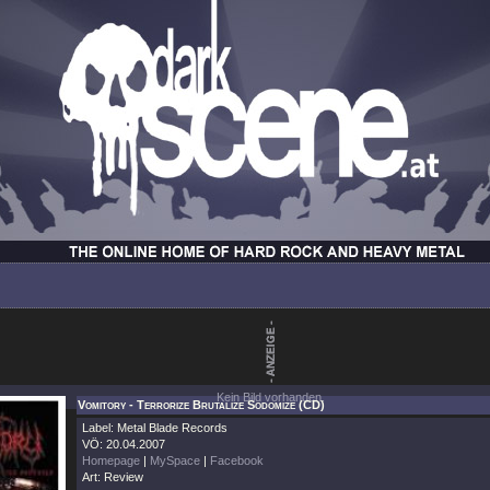
Kein Bild vorhanden.
Vomitory - Terrorize Brutalize Sodomize (CD)
Label: Metal Blade Records
VÖ: 20.04.2007
Homepage
|
MySpace
|
Facebook
Art: Review