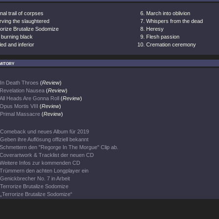
nal trail of corpses
March into oblivion
rving the slaughtered
Whispers from the dead
orize Brutalize Sodomize
Heresy
 burning black
Flesh passion
led and inferior
Cremation ceremony
mitory
In Death Throes
(
Review
)
Revelation Nausea
(
Review
)
All Heads Are Gonna Roll
(
Review
)
Opus Mortis VIII
(
Review
)
Primal Massacre
(
Review
)
Comeback und neues Album für 2019
Geben ihre Auflösung offiziell bekannt
Schmettern den "Regorge In The Morgue" Clip ab.
Coverartwork & Tracklist der neuen CD
Weitere Infos zur kommenden CD
Trümmern den achten Longplayer ein
Genickbrecher No. 7 in Arbeit
Terrorize Brutalize Sodomize
„Terrorize Brutalize Sodomize“