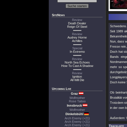
SiteNews
Review
Death Dealer
Schwedens A
Reign Of Steel
Seit 1989 a
Review
Bekanntheit
Audrey Horne
Achilles
Nun, dass wi
Fresse rein
Special
In Extremo
Doch hat sic
Bands eing
Review
Nordmannen 
North Sea Echoes
How To Cast A Shadow
mehr so spe
durchgebolzt
Review
Ignition
Longplayers 
All Will Die
Doch keine 
Upcoming Live
Ob beinhar
Graz
Brutalität v
Wolfmother
Rose Tattoo
Trotzdem st
Innsbruck
in der own b
Wolfmother
Dinkelsbühl
Außerdem: W
Arch Enemy (+21)
Arch Enemy (+21)
Arch Enemy (+21)
Trackliste