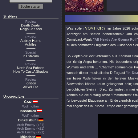
SiteNews
Review
Death Dealer
VOMITORY
Was sollen
im Jahre 2026 schon
Reign Of Steel
Achtziger am Besten beherrschen? Und vor a
Review
Comeback-Werk
"All Heads Are Gonna Roll
Audrey Horne
Achilles
zu den namhaften Originalen des Oldschool-Sc
Special
In Extremo
So klopfen die vier Veteranen aus Karlstad ei
der richtig Angst bekommt. Nie besonders orig
Review
Wumms und ähhh ... "Charme" stimmen die Para
North Sea Echoes
How To Cast A Shadow
wonach dieser musikalische D-Zug auf
"In De
ein fieser Widerhaken in den tiefsten Musk
Review
Ignition
Slowmotion könnte kaum gelungener sein; und
All Will Die
berüchtigten Stein im Brett. Zumindest in mei
können sie die auffällig affine
"Postmortem"
Stro
Upcoming Live
(unbewusste) Blaupause am Ende ziemlich egal.
Graz
mal sagen: das in Puncto Tempo eher gemäßig
Wolfmother
Innsbruck
Wolfmother
Dinkelsbühl
Arch Enemy (+21)
Arch Enemy (+21)
Arch Enemy (+21)
München