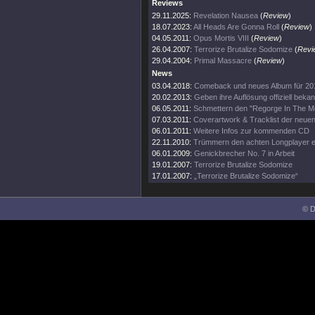
Reviews
29.11.2025:
Revelation Nausea
(
Review
)
18.07.2023:
All Heads Are Gonna Roll
(
Review
)
04.05.2011:
Opus Mortis VIII
(
Review
)
26.04.2007:
Terrorize Brutalize Sodomize
(
Revi
29.04.2004:
Primal Massacre
(
Review
)
News
03.04.2018:
Comeback und neues Album für 20
20.02.2013:
Geben ihre Auflösung offiziell bekan
06.05.2011:
Schmettern den "Regorge In The Mo
07.03.2011:
Coverartwork & Tracklist der neue
06.01.2011:
Weitere Infos zur kommenden CD
22.11.2010:
Trümmern den achten Longplayer e
06.01.2009:
Genickbrecher No. 7 in Arbeit
19.01.2007:
Terrorize Brutalize Sodomize
17.01.2007:
„Terrorize Brutalize Sodomize“
© D