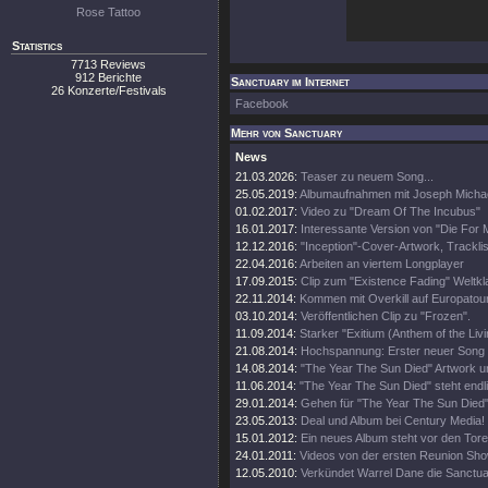
Rose Tattoo
Statistics
7713 Reviews
912 Berichte
Sanctuary im Internet
26 Konzerte/Festivals
Facebook
Mehr von Sanctuary
News
21.03.2026:
Teaser zu neuem Song...
25.05.2019:
Albumaufnahmen mit Joseph Micha
01.02.2017:
Video zu "Dream Of The Incubus"
16.01.2017:
Interessante Version von "Die For 
12.12.2016:
"Inception"-Cover-Artwork, Tracklis
22.04.2016:
Arbeiten an viertem Longplayer
17.09.2015:
Clip zum "Existence Fading" Weltk
22.11.2014:
Kommen mit Overkill auf Europatour
03.10.2014:
Veröffentlichen Clip zu "Frozen".
11.09.2014:
Starker "Exitium (Anthem of the Livin
21.08.2014:
Hochspannung: Erster neuer Song i
14.08.2014:
"The Year The Sun Died" Artwork un
11.06.2014:
"The Year The Sun Died" steht endli
29.01.2014:
Gehen für "The Year The Sun Died" 
23.05.2013:
Deal und Album bei Century Media!
15.01.2012:
Ein neues Album steht vor den Tore
24.01.2011:
Videos von der ersten Reunion Sho
12.05.2010:
Verkündet Warrel Dane die Sanctu