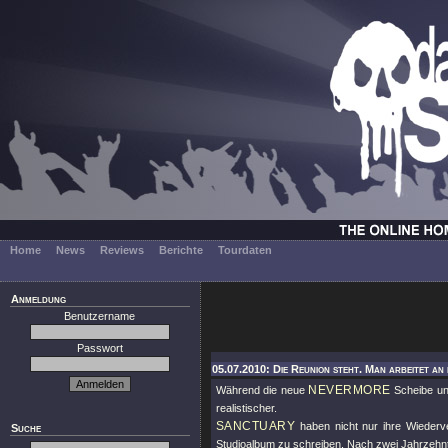
Home
News
Reviews
Berichte
Tourdaten
Anmeldung
Benutzername
Passwort
05.07.2010: Die Reunion steht. Man arbeitet an
NEVERMORE
Während die neue
Scheibe uns
realistischer.
SANCTUARY
haben nicht nur ihre Wiederv
Suche
Studioalbum zu schreiben. Nach zwei Jahrzehn