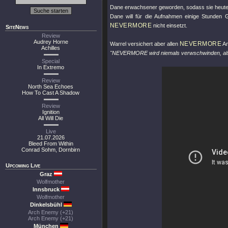
Dane erwachsener geworden, sodass sie heute
Dane will für die Aufnahmen einige Stunden 
NEVERMORE
nicht einsetzt.
SiteNews
Review
Audrey Horne
NEVERMORE
Warrel versichert aber allen
An
Achilles
"NEVERMORE wird niemals verwschwinden, also
Special
In Extremo
Review
North Sea Echoes
How To Cast A Shadow
Review
Ignition
All Will Die
Live
21.07.2026
Bleed From Within
Conrad Sohm, Dornbirn
Upcoming Live
Graz
Wolfmother
Innsbruck
Wolfmother
Dinkelsbühl
Arch Enemy (+21)
Arch Enemy (+21)
München