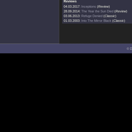
Reviews
04.03.2017:
Inceptions
(
Review
)
28.09.2014:
The Year the Sun Died
(
Review
)
03.06.2013:
Refuge Denied
(
Classic
)
01.03.2003:
Into The Mirror Black
(
Classic
)
© D