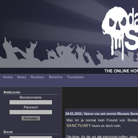
Home
News
Reviews
Berichte
Tourdaten
Anmeldung
Benutzername
Passwort
24.01.2011: Videos von der ersten Reunion Sho
Man ist ja normal kein Freund von Bootle
SANCTUARY
muss es doch sein.
Suche
Die Amis, für die wir alle inbrünstig hoffen, da