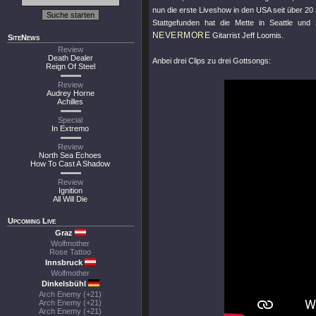
nun die erste Liveshow in den USA seit über 20 
Stattgefunden hat die Mette in Seattle und
NEVERMORE
Gitarrist Jeff Loomis.
SiteNews
Review
Death Dealer
Anbei drei Clips zu drei Gottsongs:
Reign Of Steel
Review
Audrey Horne
Achilles
Special
In Extremo
Review
North Sea Echoes
How To Cast A Shadow
Review
Ignition
All Will Die
Upcoming Live
Graz
Wolfmother
Rose Tattoo
Innsbruck
Wolfmother
Dinkelsbühl
Arch Enemy (+21)
Arch Enemy (+21)
Arch Enemy (+21)