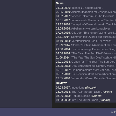
News
21.03.2026:
Teaser zu neuem Song...
25.05.2019:
Albumaufnahmen mit Joseph Micha
01.02.2017:
Video zu "Dream Of The Incubus"
16.01.2017:
Interessante Version von "Die For 
12.12.2016:
"Inception"-Cover-Artwork, Tracklis
22.04.2016:
Arbeiten an viertem Longplayer
17.09.2015:
Clip zum "Existence Fading" Weltk
22.11.2014:
Kommen mit Overkill auf Europatour
03.10.2014:
Veröffentlichen Clip zu "Frozen".
11.09.2014:
Starker "Exitium (Anthem of the Livin
21.08.2014:
Hochspannung: Erster neuer Song i
14.08.2014:
"The Year The Sun Died" Artwork un
11.06.2014:
"The Year The Sun Died" steht endli
29.01.2014:
Gehen für "The Year The Sun Died" 
23.05.2013:
Deal und Album bei Century Media!
15.01.2012:
Ein neues Album steht vor den Tore
05.07.2010:
Die Reunion steht. Man arbeitet an
12.05.2010:
Verkündet Warrel Dane die Sanctu
Reviews
04.03.2017:
Inceptions
(
Review
)
28.09.2014:
The Year the Sun Died
(
Review
)
03.06.2013:
Refuge Denied
(
Classic
)
01.03.2003:
Into The Mirror Black
(
Classic
)
© D