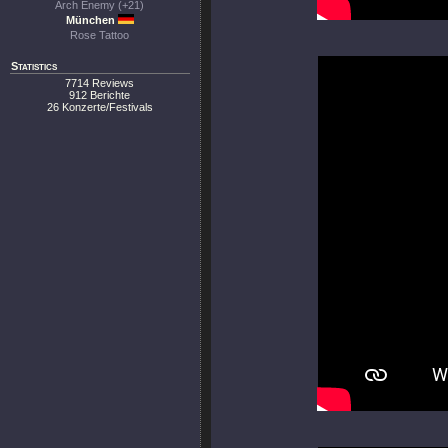
Arch Enemy (+21)
München
Rose Tattoo
Statistics
7714 Reviews
912 Berichte
26 Konzerte/Festivals