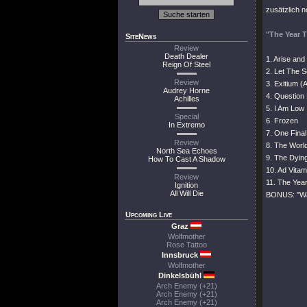
zusätzlich 
"The Year 
SiteNews
Review
Death Dealer
1. Arise and
Reign Of Steel
2. Let The 
Review
3. Exitium (
Audrey Horne
4. Question
Achilles
5. I Am Low
Special
6. Frozen
In Extremo
7. One Final
Review
8. The World
North Sea Echoes
9. The Dyin
How To Cast A Shadow
10. Ad Vita
Review
11. The Yea
Ignition
All Will Die
BONUS: "Wai
Upcoming Live
Graz
Wolfmother
Rose Tattoo
Innsbruck
Wolfmother
Dinkelsbühl
Arch Enemy (+21)
Arch Enemy (+21)
Arch Enemy (+21)