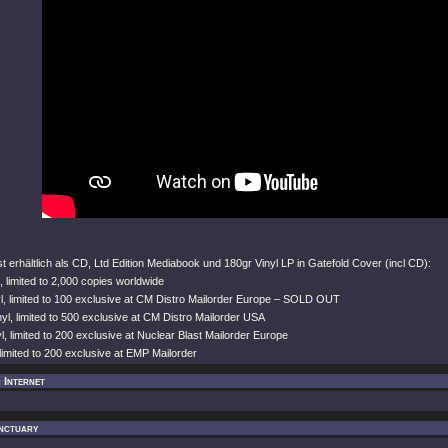
t erhältlich als CD, Ltd Edition Mediabook und 180gr Vinyl LP in Gatefold Cover (incl CD):
l, limited to 2,000 copies worldwide
yl, limited to 100 exclusive at CM Distro Mailorder Europe – SOLD OUT
yl, limited to 500 exclusive at CM Distro Mailorder USA
l, limited to 200 exclusive at Nuclear Blast Mailorder Europe
 limited to 200 exclusive at EMP Mailorder
 Internet
nctuary