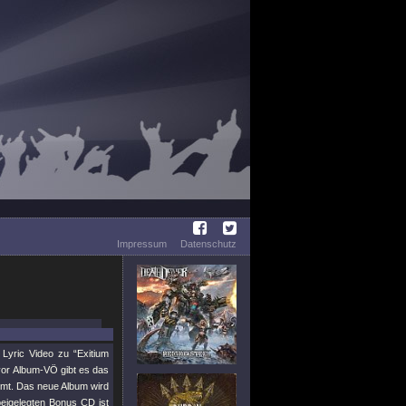
Impressum
Datenschutz
 Lyric Video zu “Exitium
 vor Album-VÖ gibt es das
mmt. Das neue Album wird
eigelegten Bonus CD ist