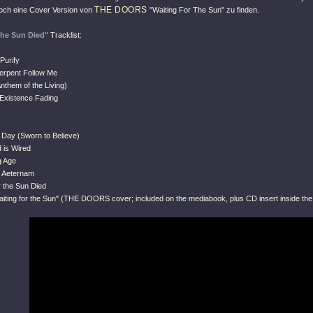
THE DOORS
noch eine Cover Version von
"Waiting For The Sun" zu finden.
The Sun Died"
Tracklist:
 Purify
Serpent Follow Me
Anthem of the Living)
 Existence Fading
 Day (Sworn to Believe)
 is Wired
g Age
m Aeternam
r the Sun Died
ting for the Sun" (THE DOORS cover; included on the mediabook, plus CD insert inside the