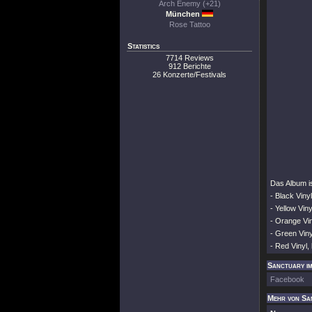
Arch Enemy (+21)
München
Rose Tattoo
Statistics
7714 Reviews
912 Berichte
26 Konzerte/Festivals
Das Album is
- Black Viny
- Yellow Vin
- Orange Vin
- Green Viny
- Red Vinyl,
Sanctuary im
Facebook
Mehr von Sa