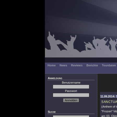
Home
News
Reviews
Berichte
Tourdaten
Anmeldung
Benutzername
Passwort
11.09.2014: 
SANCTU
(Anthem of t
"Frozen"
Vid
Suche
am 03. Okto