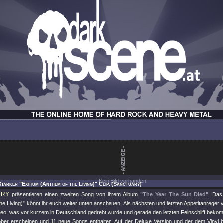
Kein Bild vorhanden.
Starker "Exitium (Anthem of the Living)" Clip. (Sanctuary)
ARY
präsentieren einen zweiten Song von ihrem Album
"The Year The Sun Died"
. Das
he Living)” könnt ihr euch weiter unten anschauen. Als nächsten und letzten Appetitanreger
eo, was vor kurzem in Deutschland gedreht wurde und gerade den letzten Feinschliff beko
ber erscheinen und 11 neue Songs enthalten. Auf der Deluxe Version und der dem Vinyl b