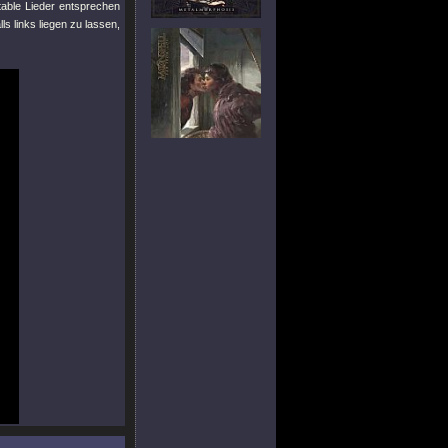
table Lieder entsprechen
s links liegen zu lassen,