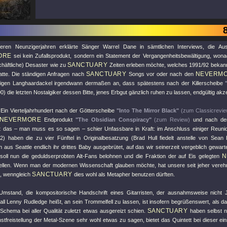
tleren Neunzigerjahren erklärte Sänger Warrel Dane in sämtlichen Interviews, die 
ORE
sei kein Zufallsprodukt, sondern ein Statement der Vergangenheitsbewältigung, wo
SANCTUARY
chäftliche) Desaster wie zu
Zeiten erleben möchte, welches 1991/92 bekann
SANCTUARY
NEVERM
atte. Die ständigen Anfragen nach
Songs vor oder nach den
igen Langhaardackel irgendwann dermaßen an, dass spätestens nach der Killerscheibe
0) die letzten Nostalgiker dessen Bitte, jenes Erbgut gänzlich ruhen zu lassen, endgültig ak
Ein Vierteljahrhundert nach der Götterscheibe
"Into The Mirror Black"
(zum Classicrevie
NEVERMORE
Endprodukt
"The Obsidian Conspiracy"
(zum Review)
und nach den
ritt das – man muss es so sagen – schier Unfassbare in Kraft: im Anschluss einiger Reuni
) haben die zu vier Fünftel in Originalbesatzung (Brad Hull fiedelt anstelle von Sean 
 aus Seattle endlich ihr drittes Baby ausgebrütet, auf das wir seinerzeit vergeblich gewart
N
oll nun die geduldserprobten Alt-Fans belohnen und die Fraktion der auf Eis gelegten
tellen. Wenn man der modernen Wissenschaft glauben möchte, hat unsere seit jeher verehr
SANCTUARY
, wenngleich
dies wohl als Metapher benutzen dürften.
 Umstand, die kompositorische Handschrift eines Gitarristen, der ausnahmsweise nicht 
all Lenny Rudledge heißt, an sein Trommelfell zu lassen, ist insofern begrüßenswert, als 
SANCTUARY
-Schema bei aller Qualität zuletzt etwas ausgereizt schien.
haben selbst n
tfreistellung der Metal-Szene sehr wohl etwas zu sagen, bietet das Quintett bei dieser ei