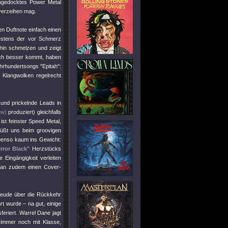
angedocktes Power Metal
 verzeihen mag.
en Duftnote einfach einen
ätestens der vor Schmerz
in schmelzen und zeigt
och besser kommt, haben
Jahrhundertsongs
"Epitah"
:
n Klangwolken regelrecht
und prickelnde Leads in
ew)
produziert) gleichfalls
 ist feinster Speed Metal,
üßt uns beim groovigen
 ebenso kaum ins Gewicht:
rror Black"
Herzstücks
 Eingängigkeit verleiten
an zudem einen Cover-
Freude über die Rückkehr
rt wurde – na gut, einige
eriert. Warrel Dane jagt
r immer noch mit Klasse,