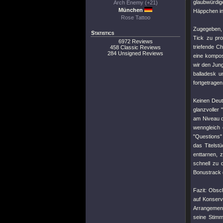
glaubwürdig
Arch Enemy (+21)
München
Häppchen in
Rose Tattoo
Zugegeben, 
Statistics
Tick zu pro
6972 Reviews
triefende C
458 Classic Reviews
284 Unsigned Reviews
eine kompos
wir den Jun
balladesk u
fortgetragen
Keinen Deu
glanzvoller
am Niveau d
wenngleich
"Questions"
das Titelst
enttarnen, 
schnell zu
Bonustrack 
Fazit: Obs
auf Konserve
Arrangement
seine Stimm