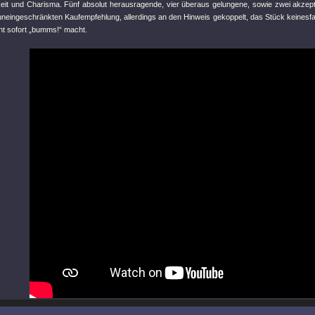
hkeit und Charisma. Fünf absolut herausragende, vier überaus gelungene, sowie zwei akzep
uneingeschränkten Kaufempfehlung, allerdings an den Hinweis gekoppelt, das Stück keinesfall
ht sofort „bumms!“ macht.