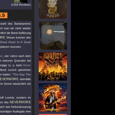
(1355 Reviews)
8.5
Auswahl des Bandnamens
nach man
nie mehr wieder
tlich die Band-Auflösung
ORE
Shows kotzten den
"Dead Heart In A Dead
zeptieren mussten.
w)
, vier Jahre nach dem
 internen Querelen bei
ongigs (u. a. beim
Metal-
Blosl) zurück gekehrten
et hatten.
"The Day The
EVERMORE
ebenfalls
te Sonne tatsächlich ein
Jeff Loomis, sondern im
NEVERMORE
dass das
ach fast fünfundzwanzig
nstündigen Audiogala eine