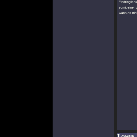
Eindringlic
somit einer 
wann es nic
Trackliste