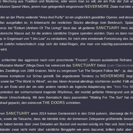
e Mischung aus Tradition und Moderne, oder wenn man so will, ein am Puls der Zeit 
NEVERMORE
klusive Speed-Vibes, jenem man gelegentlich eingestreute
Zitate mal bitte
der an der Pforte weilende
"Arise And Purify"
ist ein unglücklich gewählter Opener, weil dess
fan ausgefallen ist. In Anbetracht der restlichen Stücke allerdings kein Beinbruch. Sp
SANCTUARY
horus bei
"Exitium (Anthem Of The Living)"
lässt das alt gediente
Herz dah
itorische Klasse auf, für die andere sämtliche Organe spenden würden. Dass es dann n
gs in Gegenwart von
"I Am Low"
zu verdanken, für mich eine emotionale Fortsetzung des 
nd zutiefst melancholisch zeigt sich der Initial-Reigen, ehe man von mächtig-passionierte
 wird.
t schlechter das aggressiv nach vorn preschende
"Frozen"
, dessen ausladende Refrains 
SANCTUARY
 "Mustaine-Manier" (Mega-Dave hat seinerzeit das
Debüt
(zum Classicrevi
es Zweitlings von 1989 kratzen. Nicht zu vergessen
"Let The Serpent Follow Me"
- ja, das
NEVERMORE
 etwas komplexer zur Schau gestellt. Die angedeutete Tendenz zu
begr
sowie bei
"The World Is Wired"
, wo das Ideen-Arsenal allerdings nüchterner ausfiel. Fällt
ück am Ende wird der ein oder andere nämlich als logische Adaptierung des
"Into The Mi
zumindest der vorherrschend tragende Rhythmus, der morbid gefärbte Hintergrund und die
 dieser Umschreibung. Mit dem thematisch dazu passenden
"Waiting For The Sun"
hat m
THE DOORS
drauf gepackt, den seinerzeit
schrieben.
SANCTUARY
chon
anno 2014 keinen Geniestreich in den Orbit pulvern, überwiegt die 
, sowie die Tatsache, dass die Identität trotz der immensen Zeitspanne größtenteils bewah
s haben bereits über zwei Dekaden am Buckel und wurden würdig ins Hier und Jetzt transf
bänder zwar nicht mehr über sämtliche Berggipfel wie anno dazumal, brilliert dafür abe