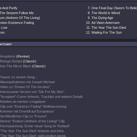
e And Purify
One Final Day (Sworn To Beli
 The Serpent Follow Me
The World Is Wired
tium (Anthem Of The Living)
The Dying Age
stion Existence Fading
Ad Vitam Aeternam
m Low
The Year The Sun Died
zen
Waiting For The Sun
nctuary
Inceptions
(
Review
)
Refuge Denied
(
Classic
)
Into The Mirror Black
(
Classic
)
Teaser zu neuem Song...
Albumaufnahmen mit Joseph Michael
Video zu "Dream Of The Incubus"
Interessante Version von "Die For My Sins".
"Inception"-Cover-Artwork, Tracklist und weitere Details
Arbeiten an viertem Longplayer
Clip zum "Existence Fading" Weltklassesong
Kommen mit Overkill auf Europatour!
Veröffentlichen Clip zu "Frozen".
Starker "Exitium (Anthem of the Living)" Clip.
Hochspannung: Erster neuer Song im Testlauf!
"The Year The Sun Died" Artwork und Infos.
"The Year The Sun Died" steht endlich bereit.