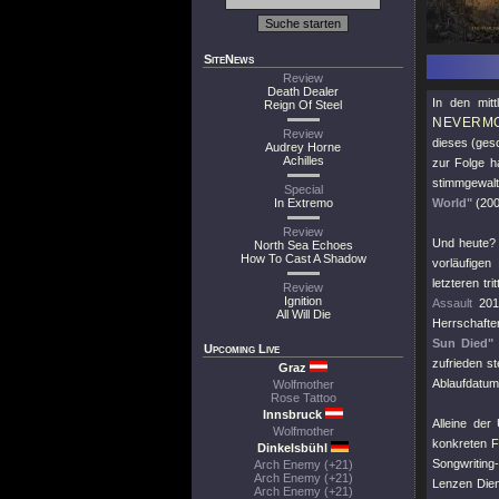
SiteNews
Review
Death Dealer
In den mit
Reign Of Steel
NEVERM
Review
dieses (ges
Audrey Horne
Achilles
zur Folge h
stimmgewalt
Special
In Extremo
World"
(200
Review
Und heute? 
North Sea Echoes
How To Cast A Shadow
vorläufigen
letzteren t
Review
Ignition
Assault
2012
All Will Die
Herrschaften
Sun Died"
s
Upcoming Live
zufrieden s
Graz
Ablaufdatum
Wolfmother
Rose Tattoo
Innsbruck
Alleine der
Wolfmother
konkreten F
Dinkelsbühl
Songwriting
Arch Enemy (+21)
Arch Enemy (+21)
Lenzen Diens
Arch Enemy (+21)