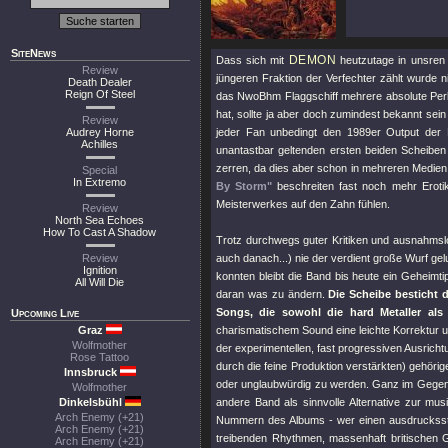
SiteNews
DEMON
Dass sich mit
heutzutage in unsren
Review
jüngeren Fraktion der Verfechter zählt wurde n
Death Dealer
Reign Of Steel
das NwoBhm Flaggschiff mehrere absolute Perle
hat, sollte ja aber doch zumindest bekannt sein
Review
Audrey Horne
jeder Fan unbedingt den 1989er Output der 
Achilles
unantastbar geltenden ersten beiden Scheiben
zerren, da dies aber schon in mehreren Medien 
Special
In Extremo
By Storm"
beschreiten fast noch mehr Eroti
Meisterwerkes auf den Zahn fühlen.
Review
North Sea Echoes
How To Cast A Shadow
Trotz durchwegs guter Kritiken und ausnahms
Review
auch danach...) nie der verdient große Wurf ge
Ignition
konnten bleibt die Band bis heute ein Geheimt
All Will Die
daran was zu ändern.
Die Scheibe besticht
Songs, die sowohl die hard Metaller al
Upcoming Live
Graz
charismatischem Sound eine leichte Korrektur u
Wolfmother
der experimentellen, fast progressiven Ausrich
Rose Tattoo
durch die feine Produktion verstärkten) gehöri
Innsbruck
oder unglaubwürdig zu werden. Ganz im Gegente
Wolfmother
Dinkelsbühl
andere Band als sinnvolle Alternative zur mu
Arch Enemy (+21)
Nummern des Albums - wer einen ausdrucksstark
Arch Enemy (+21)
treibenden Rhythmen, massenhaft britischen 
Arch Enemy (+21)