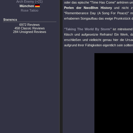
Arch Enemy (+21)
oder das epische
"Time Has Come"
anhören und 
München
Perlen der NwoBhm History
und nicht zu
Rose Tattoo
"Rememberance Day (A Song For Peace)"
mi
erhabenen Songaufbau das ewige Prunkstück 
Statistics
6972 Reviews
458 Classic Reviews
"Taking The World By Storm"
ist mitreisen
284 Unsigned Reviews
Kitsch und aufgesetzte Refrains! Ein Werk, 
erschließen und vielleicht genau hier die Ursa
aufgrund ihrer Fähigkeiten eigentlich sein sollten