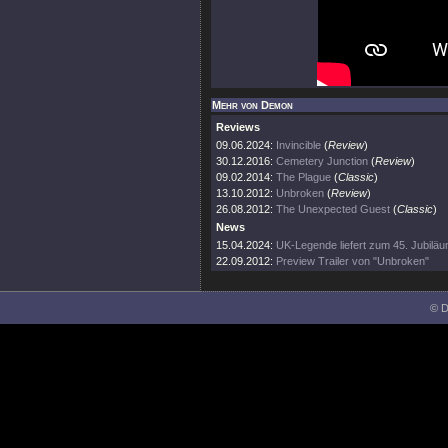
Mehr von Demon
Reviews
09.06.2024:
Invincible
(
Review
)
30.12.2016:
Cemetery Junction
(
Review
)
09.02.2014:
The Plague
(
Classic
)
13.10.2012:
Unbroken
(
Review
)
26.08.2012:
The Unexpected Guest
(
Classic
)
News
15.04.2024:
UK-Legende liefert zum 45. Jubiläu
22.09.2012:
Preview Trailer von "Unbroken"
© D