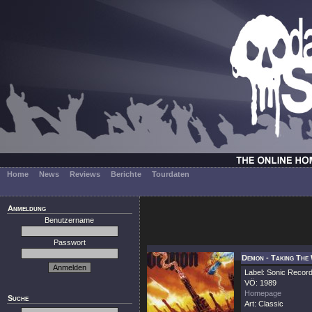
Home
News
Reviews
Berichte
Tourdaten
Anmeldung
Benutzername
Passwort
Demon - Taking The
Label: Sonic Recor
VÖ: 1989
Homepage
Suche
Art: Classic