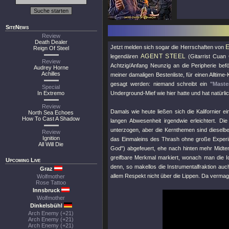
SiteNews
Review
Death Dealer
Jetzt melden sich sogar die Herrschaften von
Reign Of Steel
AGENT STEEL
legendären
(Gitarrist Cuan
Review
Achtzig/Anfang Neunzig an die Peripherie be
Audrey Horne
Achilles
meiner damaligen Bestenliste, für einen Alltime
gesagt werden: niemand schreibt ein
"Maste
Special
In Extremo
Underground-Mief wie hier hatte und hat natürl
Review
Damals wie heute ließen sich die Kalifornier 
North Sea Echoes
How To Cast A Shadow
langen Abwesenheit irgendwie erleichtert. Di
unterzogen, aber die Kernthemen sind dieselbe
Review
Ignition
das Einmaleins des Thrash ohne große Experi
All Will Die
God"
) abgefeuert, ehe nach hinten mehr Midte
greifbare Merkmal markiert, wonach man die I
Upcoming Live
denn, so makellos die Instrumentalfraktion au
Graz
allem Respekt nicht über die Lippen. Da vermag
Wolfmother
Rose Tattoo
Innsbruck
Wolfmother
Dinkelsbühl
Arch Enemy (+21)
Arch Enemy (+21)
Arch Enemy (+21)