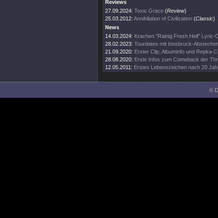
Reviews
27.09.2024:
Toxic Grace
(
Review
)
25.03.2012:
Annihilation of Civilization
(
Classic
)
News
14.03.2024:
Krachen "Rainig Fresh Hell" Lyric-C
28.02.2023:
Tourdates mit Innsbruck-Abstecher
21.09.2020:
Erster Clip, Albuminfo und Repka-
28.08.2020:
Erste Infos zum Comeback der Th
12.05.2011:
Erstes Lebenszeichen nach 20 Jah
© D