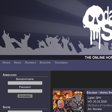
Home
News
Reviews
Berichte
Tourdaten
Anmeldung
Benutzername
Passwort
Evildead - United S
Label: SPV
VÖ: 20.10.2020
MySpace
|
Facebo
Suche
Art: Review