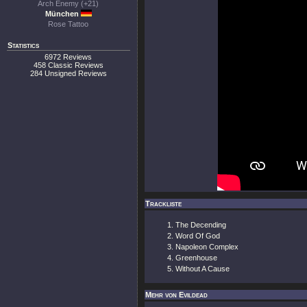
Arch Enemy (+21)
München
Rose Tattoo
Statistics
6972 Reviews
458 Classic Reviews
284 Unsigned Reviews
Trackliste
The Decending
Word Of God
Napoleon Complex
Greenhouse
Without A Cause
Mehr von Evildead