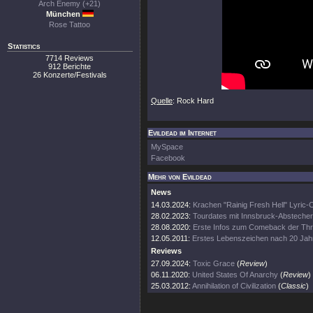
Arch Enemy (+21)
München
Rose Tattoo
Statistics
7714 Reviews
912 Berichte
26 Konzerte/Festivals
Quelle
: Rock Hard
Evildead im Internet
MySpace
Facebook
Mehr von Evildead
News
14.03.2024:
Krachen "Rainig Fresh Hell" Lyric-C
28.02.2023:
Tourdates mit Innsbruck-Abstecher
28.08.2020:
Erste Infos zum Comeback der Th
12.05.2011:
Erstes Lebenszeichen nach 20 Jah
Reviews
27.09.2024:
Toxic Grace
(
Review
)
06.11.2020:
United States Of Anarchy
(
Review
)
25.03.2012:
Annihilation of Civilization
(
Classic
)