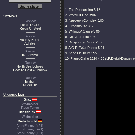
1. The Descending 3:12
2. Word Of God 3:04
SiteNews
3. Napoleon Complex 3:08
Review
Death Dealer
4. Greenhouse 3:59
Reign Of Steel
5. Without A Cause 3:05
Review
6. No Difference 4:20
Audrey Horne
7. Blasphemy Divine 2:57
Achilles
8. A.O.P. / War Dance 5:21
Special
9. Seed Of Doubt 5:27
In Extremo
10. Planet Claire 2020 4:03 (LP/Digital-Bonustra
Review
North Sea Echoes
How To Cast A Shadow
Review
Ignition
All Will Die
Upcoming Live
Graz
Wolfmother
Rose Tattoo
Innsbruck
Wolfmother
Dinkelsbühl
Arch Enemy (+21)
Arch Enemy (+21)
Arch Enemy (+21)