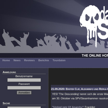
Home
News
Reviews
Berichte
Tourdaten
Anmeldung
Benutzername
Passwort
21.09.2020: Erster Clip, Albuminfo und Repka-
YES! 'The Descending' nennt sich die erste
am 30. Oktober via SPV/Steamhammer rauskomm
Suche
"United
tate
Of Anarchy"
-Tracklist: