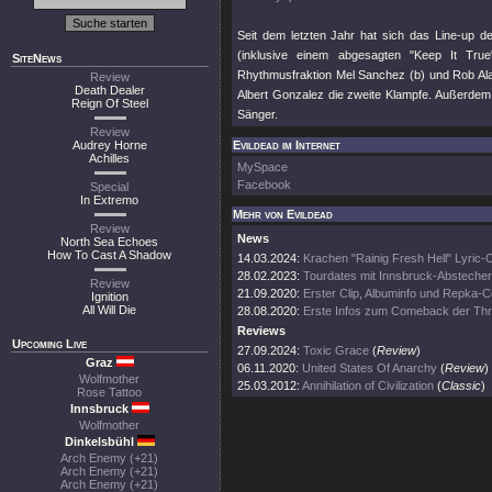
Seit dem letzten Jahr hat sich das Line-up 
(inklusive einem abgesagten "Keep It True
SiteNews
Rhythmusfraktion Mel Sanchez (b) und Rob Ala
Review
Death Dealer
Albert Gonzalez die zweite Klampfe. Außerde
Reign Of Steel
Sänger.
Review
Audrey Horne
Evildead im Internet
Achilles
MySpace
Facebook
Special
In Extremo
Mehr von Evildead
Review
News
North Sea Echoes
How To Cast A Shadow
14.03.2024:
Krachen "Rainig Fresh Hell" Lyric-C
28.02.2023:
Tourdates mit Innsbruck-Abstecher
Review
21.09.2020:
Erster Clip, Albuminfo und Repka-
Ignition
All Will Die
28.08.2020:
Erste Infos zum Comeback der Th
Reviews
Upcoming Live
27.09.2024:
Toxic Grace
(
Review
)
Graz
06.11.2020:
United States Of Anarchy
(
Review
)
Wolfmother
25.03.2012:
Annihilation of Civilization
(
Classic
)
Rose Tattoo
Innsbruck
Wolfmother
Dinkelsbühl
Arch Enemy (+21)
Arch Enemy (+21)
Arch Enemy (+21)