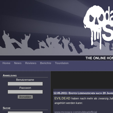
Home
News
Reviews
Berichte
Tourdaten
Anmeldung
Benutzername
Passwort
12.05.2011: Erstes Lebenszeichen nach 20 Jahr
EVILDEAD
haben nach mehr als zwanzig Jah
angehört werden kann:
Suche
www.myspace.com/evildeadofficial