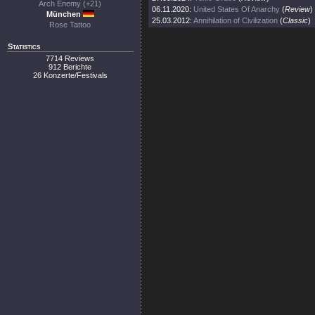
Arch Enemy (+21)
06.11.2020:
United States Of Anarchy
(
Review
)
München
25.03.2012:
Annihilation of Civilization
(
Classic
)
Rose Tattoo
Statistics
7714 Reviews
912 Berichte
26 Konzerte/Festivals