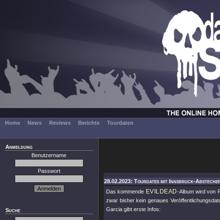
Home
News
Reviews
Berichte
Tourdaten
Anmeldung
Benutzername
Passwort
28.02.2023: Tourdates mit Innsbruck-Abstecher
EVILDEAD
Das kommende
-Album wird von Ro
zwar bisher kein genaues Veröffentlichungsdatu
Garcia gibt erste Infos:
Suche