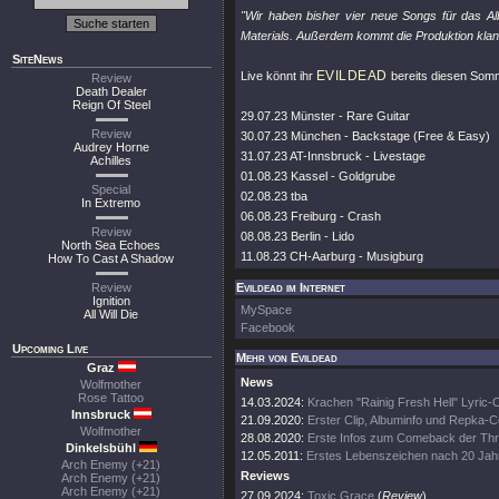
"Wir haben bisher vier neue Songs für das A
Materials. Außerdem kommt die Produktion klangl
SiteNews
EVILDEAD
Live könnt ihr
bereits diesen Somm
Review
Death Dealer
Reign Of Steel
29.07.23 Münster - Rare Guitar
Review
30.07.23 München - Backstage (Free & Easy)
Audrey Horne
31.07.23 AT-Innsbruck - Livestage
Achilles
01.08.23 Kassel - Goldgrube
Special
02.08.23 tba
In Extremo
06.08.23 Freiburg - Crash
Review
08.08.23 Berlin - Lido
North Sea Echoes
11.08.23 CH-Aarburg - Musigburg
How To Cast A Shadow
Review
Evildead im Internet
Ignition
MySpace
All Will Die
Facebook
Upcoming Live
Mehr von Evildead
Graz
News
Wolfmother
Rose Tattoo
14.03.2024:
Krachen "Rainig Fresh Hell" Lyric-C
Innsbruck
21.09.2020:
Erster Clip, Albuminfo und Repka-
Wolfmother
28.08.2020:
Erste Infos zum Comeback der Th
Dinkelsbühl
12.05.2011:
Erstes Lebenszeichen nach 20 Jah
Arch Enemy (+21)
Reviews
Arch Enemy (+21)
Arch Enemy (+21)
27.09.2024:
Toxic Grace
(
Review
)