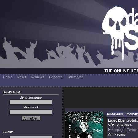
Home
News
Reviews
Berichte
Tourdaten
Anmeldung
Benutzername
Passwort
Mindpatrol - Monst
Label: Eigenprodukt
VÖ: 12.04.2024
Homepage
|
Twitter
Suche
Art: Review