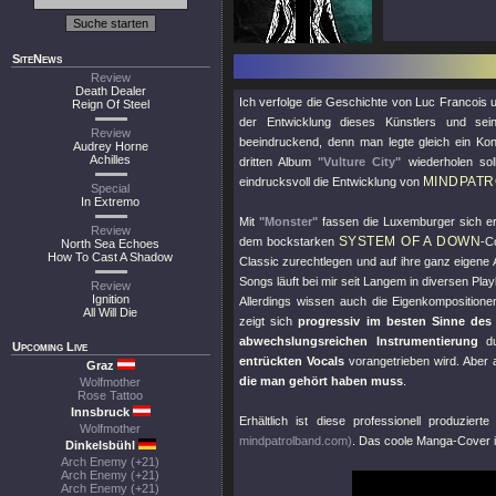
SiteNews
Review
Death Dealer
Ich verfolge die Geschichte von Luc Francois
Reign Of Steel
der Entwicklung dieses Künstlers und sei
Review
beeindruckend, denn man legte gleich ein Ko
Audrey Horne
Achilles
dritten Album
"Vulture City"
wiederholen sol
MINDPATR
eindrucksvoll die Entwicklung von
Special
In Extremo
Mit
"Monster"
fassen die Luxemburger sich ers
Review
SYSTEM OF A DOWN
dem bockstarken
-C
North Sea Echoes
How To Cast A Shadow
Classic zurechtlegen und auf ihre ganz eigene 
Songs läuft bei mir seit Langem in diversen Playl
Review
Ignition
Allerdings wissen auch die Eigenkomposition
All Will Die
zeigt sich
progressiv im besten Sinne des
abwechslungsreichen Instrumentierung
d
Upcoming Live
entrückten Vocals
vorangetrieben wird. Aber
Graz
die man gehört haben muss
.
Wolfmother
Rose Tattoo
Innsbruck
Erhältlich ist diese professionell produz
Wolfmother
mindpatrolband.com)
. Das coole Manga-Cover is
Dinkelsbühl
Arch Enemy (+21)
Arch Enemy (+21)
Arch Enemy (+21)