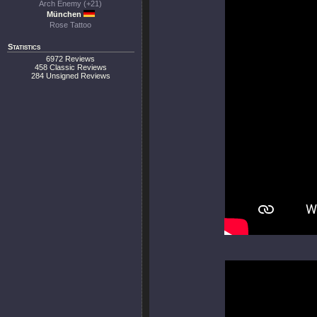
Arch Enemy (+21)
München
Rose Tattoo
Statistics
6972 Reviews
458 Classic Reviews
284 Unsigned Reviews