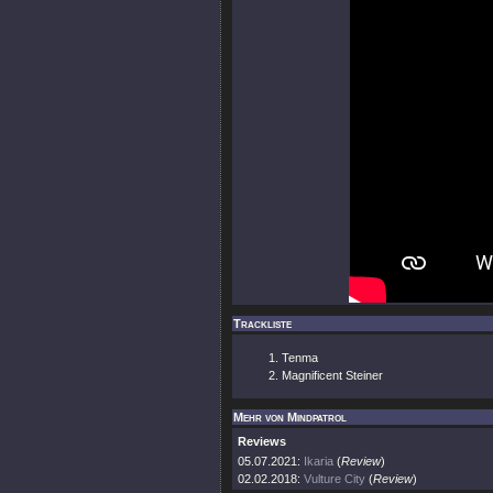
Trackliste
Tenma
Magnificent Steiner
Mehr von Mindpatrol
Reviews
05.07.2021:
Ikaria
(
Review
)
02.02.2018:
Vulture City
(
Review
)