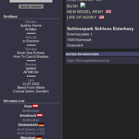
BUSH
NEW MODEL ARMY
SiteNews
LIFE OF AGONY
Review
Audrey Horne
Schlosspark Schloss Esterhazy
Achilles
Esterhazyplatz 1
Special
7000 Eisenstadt
In Extremo
Österreich
Review
North Sea Echoes
weitere Informationen
How To Cast A Shadow
https://forestgladefestival.at/
Review
Ignition
All Will Die
Live
21.07.2026
Bleed From Within
Conrad Sohm, Dornbirn
Upcoming Live
Graz
Wolfmother
Innsbruck
Wolfmother
Dinkelsbühl
Arch Enemy (+21)
Arch Enemy (+21)
München