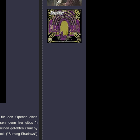
 für den Opener eines
n, denn hier gibt’s ’n
meinen geliebten crunchy
ock (
"Burning Shadows"
)