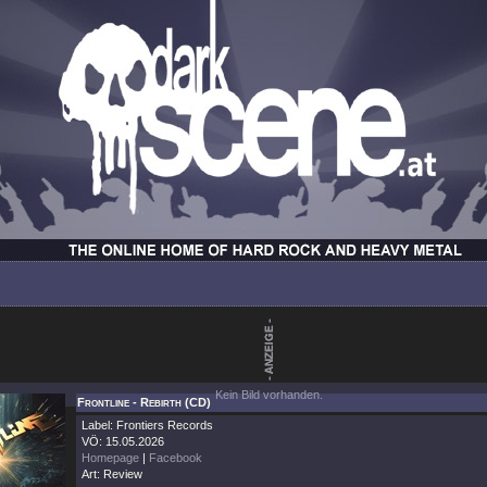
Kein Bild vorhanden.
Frontline - Rebirth (CD)
Label: Frontiers Records
VÖ: 15.05.2026
Homepage
|
Facebook
Art: Review