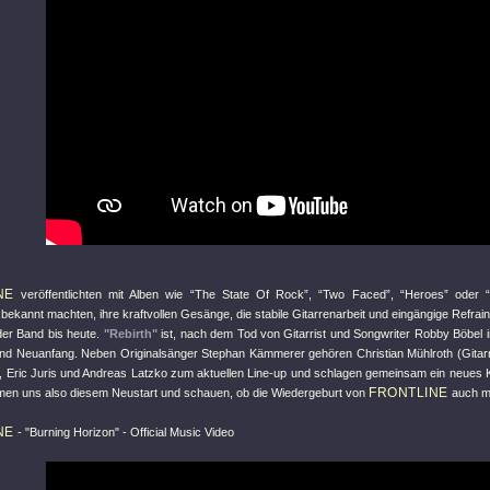
NE
veröffentlichten mit Alben wie “The State Of Rock”, “Two Faced”, “Heroes” oder “
l bekannt machten, ihre kraftvollen Gesänge, die stabile Gitarrenarbeit und eingängige Refrai
er Band bis heute.
"Rebirth"
ist, nach dem Tod von Gitarrist und Songwriter Robby Böbel i
 Neuanfang. Neben Originalsänger Stephan Kämmerer gehören Christian Mühlroth (Gitarre
, Eric Juris und Andreas Latzko zum aktuellen Line-up und schlagen gemeinsam ein neues K
FRONTLINE
dmen uns also diesem Neustart und schauen, ob die Wiedergeburt von
auch mu
NE
-
"Burning Horizon"
- Official Music Video