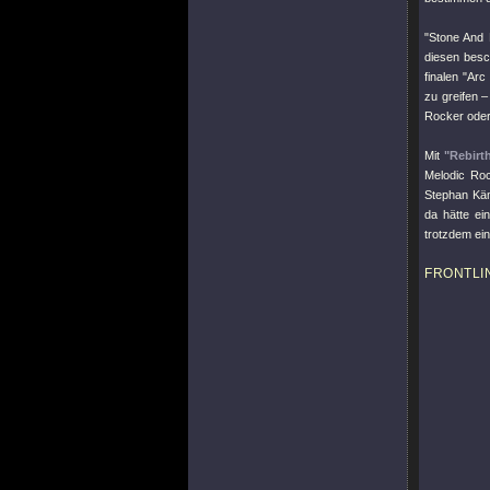
"Stone And 
diesen besc
finalen
"Arc 
zu greifen –
Rocker ode
Mit
"Rebirt
Melodic Roc
Stephan Kämm
da hätte ei
trotzdem ei
FRONTLI