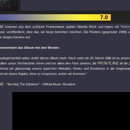
7.0
NE
kommen aus dem schönen Frankenland, spielen Melodic-Rock und haben mit
"Rebir
usic veröffentlicht, über das wir heute berichten möchten. Die Pioniere (gegründet 1989) 
rer langen Karriere auf.
ommentiert das Album mit den Worten:
spiegelt perfekt wider, wofür dieses Album steht. Nach mehr als 20 Jahren Stille ist es unse
FRONTLINE
ollten unser Vermächtnis ehren und vor allem den Fans danken, die
all die
rend wir gleichzeitig unsere typischen Melodien, Hooks und Emotionen in die Gegenwart
net ein neues Kapitel, ohne zu vergessen, woher wir kommen.“
NE
-
"Burning The Distance"
- Official Music Visualizer