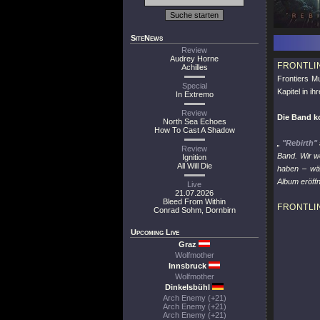
SiteNews
Review
Audrey Horne
FRONTLI
Achilles
Frontiers M
Special
Kapitel in ih
In Extremo
Review
Die Band k
North Sea Echoes
How To Cast A Shadow
„
"Rebirth"
Review
Band. Wir w
Ignition
All Will Die
haben – wäh
Album eröff
Live
21.07.2026
Bleed From Within
FRONTLI
Conrad Sohm, Dornbirn
Upcoming Live
Graz
Wolfmother
Innsbruck
Wolfmother
Dinkelsbühl
Arch Enemy (+21)
Arch Enemy (+21)
Arch Enemy (+21)