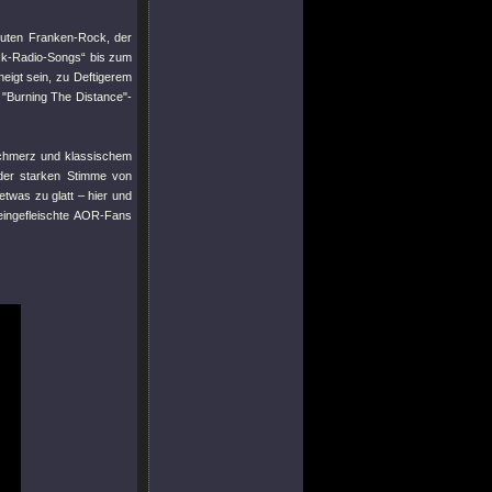
uten Franken-Rock, der
ck-Radio-Songs“ bis zum
neigt sein, zu Deftigerem
n
"Burning The Distance"
-
chmerz und klassischem
 der starken Stimme von
etwas zu glatt – hier und
eingefleischte AOR-Fans