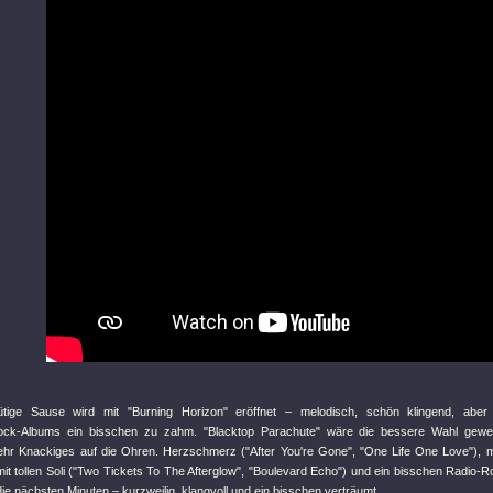
ütige Sause wird mit
"Burning Horizon"
eröffnet – melodisch, schön klingend, aber
Rock-Albums ein bisschen zu zahm.
"Blacktop Parachute"
wäre die bessere Wahl gewese
hr Knackiges auf die Ohren. Herzschmerz (
"After You're Gone"
,
"One Life One Love"
), 
t tollen Soli (
"Two Tickets To The Afterglow"
,
"Boulevard Echo"
) und ein bisschen Radio-R
e nächsten Minuten – kurzweilig, klangvoll und ein bisschen verträumt.