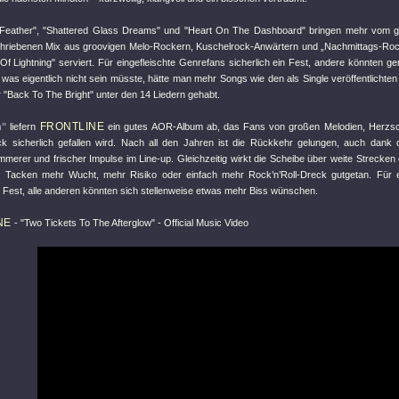
Feather"
,
"Shattered Glass Dreams"
und
"Heart On The Dashboard"
bringen mehr vom g
hriebenen Mix aus groovigen Melo-Rockern, Kuschelrock-Anwärtern und „Nachmittags-Ro
Of Lightning"
serviert. Für eingefleischte Genrefans sicherlich ein Fest, andere könnten ge
 was eigentlich nicht sein müsste, hätte man mehr Songs wie den als Single veröffentlichte
r
"Back To The Bright"
unter den 14 Liedern gehabt.
FRONTLINE
h"
liefern
ein gutes AOR-Album ab, das Fans von großen Melodien, Herzs
k sicherlich gefallen wird. Nach all den Jahren ist die Rückkehr gelungen, auch dank
erer und frischer Impulse im Line-up. Gleichzeitig wirkt die Scheibe über weite Strecken 
n Tacken mehr Wucht, mehr Risiko oder einfach mehr Rock’n’Roll-Dreck gutgetan. Für 
n Fest, alle anderen könnten sich stellenweise etwas mehr Biss wünschen.
NE
-
"Two Tickets To The Afterglow"
- Official Music Video