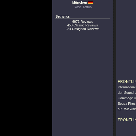
München
Rose Tattoo
Statistics
6971 Reviews
458 Classic Reviews
284 Unsigned Reviews
FRONTLI
internationa
den Sound d
Hommage und
Sousa Pires
auf. Wir wi
FRONTLI