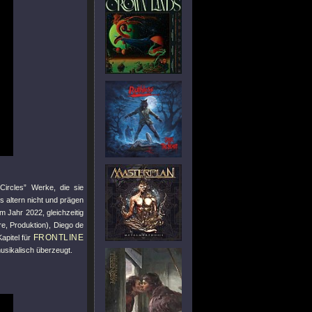
Circles” Werke, die sie
ns altern nicht und prägen
m Jahr 2022, gleichzeitig
, Produktion), Diego de
FRONTLINE
apitel für
sikalisch überzeugt.