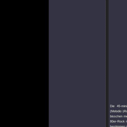
Die 45-min
(Melodic-)
bisschen me
80er-Rock mi
bestimmen di