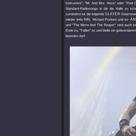
Instrument"
,
"Mr. And Mrs. Ness"
oder
"Pool 
Standard-Radiosongs in die die Halle zu sch
SLAYER
zumindest tut die folgende
-Gitarren
AN
wieder fette Riffs. Michael Povlsen und ex-
und
"The Mirror And The Reaper"
sind auch zw
Ende zu,
"Fallen"
ist und bleibt ein gottverdammt
beenden darf.