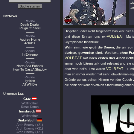
Li
In
SiteNews
Review
Death Dealer
Reign Of Steel
Hingehen, oder nicht hingehen? Das war hier s
Review
VOLBEAT
und diese führten uns ex-
Mania
Audrey Horne
Olympiahalle Innsbruck.
Achilles
Wahnsinn, wie groß die Dänen, die wir vor
Special
durften, geworden sind. Verdient, ohne Fr
In Extremo
VOLBEAT
mit ihren ersten drei Alben rich
Review
immer noch bärenstark und relevant und sie st
North Sea Echoes
VOLBEAT
aber was soll's. Live waren
- zumi
How To Cast A Shadow
man eh immer wieder mal sieht, obwohl man eigen
Review
Gründe genug, seinen Hintern von der Couch z
Ignition
All Will Die
die dank der konservativen Stadtführung ohnehin 
Upcoming Live
Graz
Wolfmother
Rose Tattoo
Innsbruck
Wolfmother
Dinkelsbühl
Arch Enemy (+21)
Arch Enemy (+21)
Arch Enemy (+21)