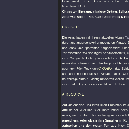
Dame an der Kassa kann nicht rechnen, die 
Gratulation Mr.B:
Chaos am Eingang, planlose Ordner, Stillsta
Aber was soll's:
"You Can't Stop Rock N Rol
CROBOT
:
Die Amis haben mit ihrem aktuellen Album
"W
durchaus anspruchsvoll umgesetzten Vintage
und dank der
"perfekten Organisation"
unse
Tanzsommer und sonstigen Schnöselscheis, aber
ihren Weg in die Halle gefunden haben. Die Ban
musikalisch brennt hier überhaupt nichts an
CROBOT
sperrigen 70er Rock von
das Schick
und eher höhepunktlosen Vintage Rock, wie
heutzutage zuhauf. Richtig umwerfen wollen uns
eines guten Gigs, der aber wohl zur falschen Ze
AIRBOURNE
Auf die Aussies und ihren irren Frontman ist 
Attitüde der 70er und 80er Jahre immer noch 
muss, sind die Australier livehaftig immer und ü
anreichern, oder ob sie ihre Smasher in R
aufstellen und den ersten Ton aus ihren 