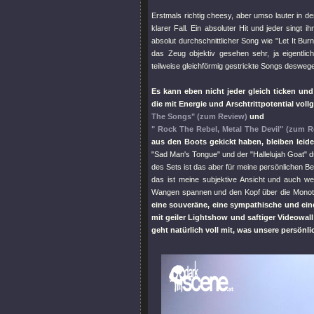
Erstmals richtig cheesy, aber umso lauter in 
klarer Fall. Ein absoluter Hit und jeder singt
absolut durchschnittlicher Song wie
"Let It Burn
das Zeug objektiv gesehen sehr, ja eigentli
teilweise gleichförmig gestrickte Songs desweg
Es kann eben nicht jeder gleich ticken und
die mit Energie und Arschtrittpotential v
The Songs"
(zum Review)
und
" Rock The Rebel, Metal The Devil"
(zum R
aus den Boots gekickt haben, bleiben leide
"Sad Man's Tongue"
und der
"Hallelujah Goat"
dü
des Sets ist das aber für meine persönlichen Bef
das ist meine subjektive Ansicht und auch w
Wangen spannen und den Kopf über die Monoto
eine souveräne, eine sympathische und ein
mit geiler Lightshow und saftiger Videowall
geht natürlich voll mit, was unsere persön