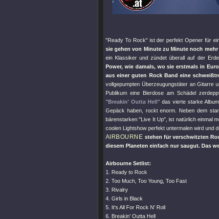
"Ready To Rock"
ist der perfekt Opener für e
sie gehen von Minute zu Minute noch mehr 
ein Klassiker und zündet überall auf der Erde
Power, wie damals, wo sie erstmals in Eur
aus einer guten Rock Band eine schweißt
vollgepumpten Überzeugungstäter an Gitarre 
Publikum eine Bierdose am Schädel zerdeppt
"Breakin' Outta Hell"
das vierte starke Albu
Gepäck haben, rockt enorm. Neben dem star
bärenstarken
"Live It Up"
, ist natürlich einmal 
coolen Lightshow perfekt untermalen wird und d
AIRBOURNE
stehen für verschwitzten Roc
diesem Planeten einfach nur saugut. Das wei
Airbourne Setlist:
1. Ready to Rock
2. Too Much, Too Young, Too Fast
3. Rivalry
4. Girls in Black
5. It's All For Rock N' Roll
6. Breakin' Outta Hell