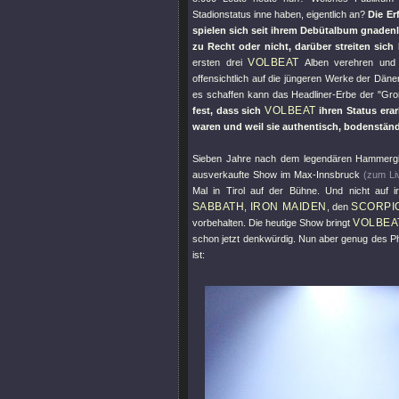
Stadionstatus inne haben, eigentlich an?
Die Er
spielen sich seit ihrem Debütalbum gnaden
zu Recht oder nicht, darüber streiten sich
VOLBEAT
ersten drei
Alben verehren und 
offensichtlich auf die jüngeren Werke der Dän
es schaffen kann das Headliner-Erbe der
"Gro
VOLBEAT
fest, dass sich
ihren Status era
waren und weil sie authentisch, bodenstän
Sieben Jahre nach dem legendären Hammer
ausverkaufte Show im Max-Innsbruck
(zum Li
Mal in Tirol auf der Bühne. Und nicht auf 
SABBATH
IRON MAIDEN
SCORPI
,
, den
VOLBEA
vorbehalten. Die heutige Show bringt
schon jetzt denkwürdig. Nun aber genug des Phi
ist: