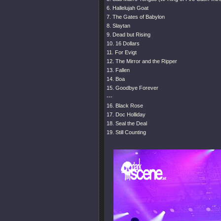
6. Hallelujah Goat
7. The Gates of Babylon
8. Slaytan
9. Dead but Rising
10. 16 Dollars
11. For Evigt
12. The Mirror and the Ripper
13. Fallen
14. Boa
15. Goodbye Forever
---
16. Black Rose
17. Doc Holliday
18. Seal the Deal
19. Still Counting