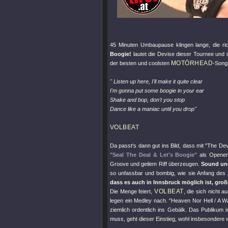
45 Minuten Umbaupause klingen lange, die rich
Boogie!
lautet die Devise dieser Tournee und 
MOTÖRHEAD
der besten und coolsten
-Song
" Listen up here, I'll make it quite clear
I'm gonna put some boogie in your ear
Shake and bop, don't you stop
Dance like a maniac until you drop"
VOLBEAT
Da passt's dann gut ins Bild, dass mit
"The Dev
"Seal The Deal & Let's Boogie"
als Opener 
Groove und geilem Riff überzeugen.
Sound und 
so unfassbar und bombig, wie sie Anfang des
dass es auch in Innsbruck möglich ist, groß
VOLBEAT
Die Menge feiert,
, die sich nicht 
legen ein Medley nach.
"Heaven Nor Hell / A Wa
ziemlich ordentlich ins Gebälk. Das Publikum 
muss, geht dieser Einstieg, wohl insbesondere