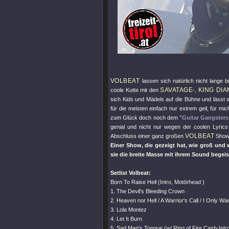
VOLBEAT
lassen sich natürlich nicht lange 
SAVATAGE
KING DI
coole Kutte mit den
-,
sich Kids und Mädels auf die Bühne und lässt
für die meisten einfach nur extrem geil, für mi
zum Glück doch noch dem
"Guitar Gangsters
genial und nicht nur wegen der coolen Lyric
VOLBEAT
Abschluss einer ganz großen
Show
Einer Show, die gezeigt hat, wie groß und
sie die breite Masse mit ihrem Sound begei
Setlist Volbeat:
Born To Raise Hell (Intro, Motörhead )
1. The Devil's Bleeding Crown
2. Heaven nor Hell / A Warrior's Call / I Only Wa
3. Lola Montez
4. Let It Burn
5. Sad Man's Tongue (w/ Ring of Fire Cash-Intr