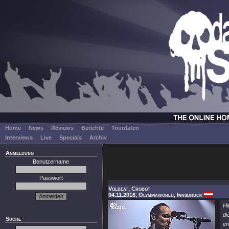
Home
News
Reviews
Berichte
Tourdaten
Interviews
Live
Specials
Archiv
Anmeldung
Benutzername
Passwort
Volbeat, Crobot
04.11.2016, Olympiaworld, Innsbruck
Hi
di
Suche
en