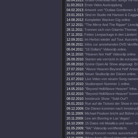
08.04.2013:
Gratis-Download des Songs mit Ki
11.03.2013:
Erste Video Auskopplung
04.02.2013:
Artwork von "Outlaw Gentlemen & 
23.01.2013:
Sind im Studio mit Hansen & Caggi
14.08.2012:
Kompletter Wacken Gig online.
07.12.2011:
"The Mirror And The Ripper" Liveclip
28.11.2011:
Trennen sich von Gitarrist Thomas 
17.11.2011:
Fettes Livepackage in den Länden!
12.09.2011:
Im Herbst wieder auf Tour. Ausverka
08.06.2011:
Infos zur anstehenden DVD Veröffe
05.04.2011:
"16 Dollars" Videoclip online.
04.11.2010:
"Heaven Nor Hell" Videoclip online.
26.09.2010:
Starten wie verrückt in die europäi
05.08.2010:
Szene Open Air Show abgesagt. Er
27.07.2010:
"Above Heaven-Beyond Hell" Artwor
26.07.2010:
Neuer Studioclip der Dänen online.
21.07.2010:
Live Video von neuem Song namens
02.07.2010:
Studioreport Nummer 1 online.
14.05.2010:
"Beyond Hell/Above Heaven" Infos.
15.02.2010:
"Beyond Hell/Above Heaven" kommt
08.02.2010:
Innsbruck Show: "Sold-Out"!
26.01.2010:
Run auf die Tickest der Show in In
09.12.2009:
Die Dänen kommen nach Innsbruck,
30.11.2009:
Michael Poulsen bricht auf Bühne
20.11.2009:
Live am Boxring in Las Vegas!
16.10.2009:
15 Dates mit Metallica und neuer S
01.05.2009:
"We" Videoclip veröffentlicht.
26.01.2009:
Wörgl Konzert restlos ausverkauft!