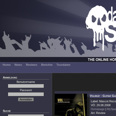
Home
News
Reviews
Berichte
Tourdaten
Anmeldung
Benutzername
Passwort
Volbeat - Guitar G
Label: Mascot Reco
VÖ: 29.08.2008
Homepage
|
MySpa
Suche
Art: Review