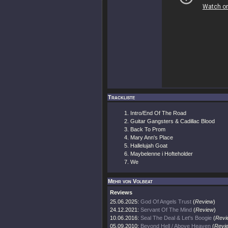
Trackliste
Intro/End Of The Road
Guitar Gangsters & Cadillac Blood
Back To Prom
Mary Ann's Place
Hallelujah Goat
Maybelenne i Hofteholder
We
Mehr von Volbeat
Reviews
25.06.2025:
God Of Angels Trust
(
Review
)
24.12.2021:
Servant Of The Mind
(
Review
)
10.06.2016:
Seal The Deal & Let's Boogie
(
Revi
05.09.2010:
Beyond Hell / Above Heaven
(
Revi