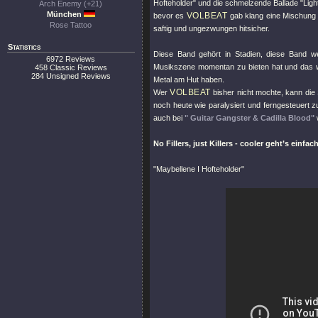
Hofteholder"
und die schmelzende Ballade
"Ligh
Arch Enemy (+21)
München
VOLBEAT
bevor es
gab klang eine Mischung 
Rose Tattoo
saftig und ungezwungen hitsicher.
Statistics
Diese Band gehört in Stadien, diese Band w
6972 Reviews
Musikszene momentan zu bieten hat und das we
458 Classic Reviews
284 Unsigned Reviews
Metal am Hut haben.
VOLBEAT
Wer
bisher nicht mochte, kann die 
noch heute wie paralysiert und ferngesteuert 
auch bei
" Guitar Gangster & Cadilla Blood"
No Fillers, just Killers - cooler geht’s einfac
"Maybellene I Hofteholder"