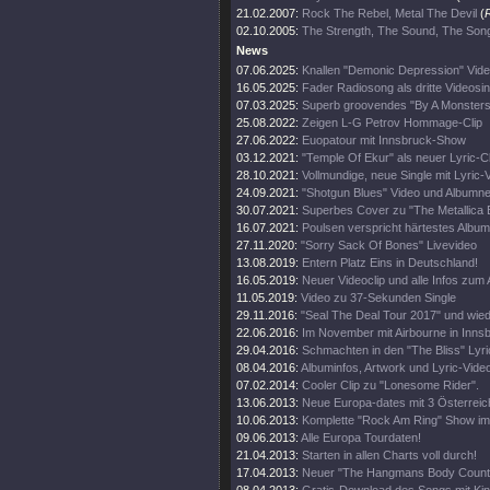
21.02.2007:
Rock The Rebel, Metal The Devil
(
02.10.2005:
The Strength, The Sound, The Son
News
07.06.2025:
Knallen "Demonic Depression" Vide
16.05.2025:
Fader Radiosong als dritte Videosin
07.03.2025:
Superb groovendes "By A Monsters
25.08.2022:
Zeigen L-G Petrov Hommage-Clip
27.06.2022:
Euopatour mit Innsbruck-Show
03.12.2021:
"Temple Of Ekur" als neuer Lyric-Cl
28.10.2021:
Vollmundige, neue Single mit Lyric-
24.09.2021:
"Shotgun Blues" Video und Albumn
30.07.2021:
Superbes Cover zu "The Metallica B
16.07.2021:
Poulsen verspricht härtestes Album
27.11.2020:
"Sorry Sack Of Bones" Livevideo
13.08.2019:
Entern Platz Eins in Deutschland!
16.05.2019:
Neuer Videoclip und alle Infos zum
11.05.2019:
Video zu 37-Sekunden Single
29.11.2016:
"Seal The Deal Tour 2017" und wied
22.06.2016:
Im November mit Airbourne in Inns
29.04.2016:
Schmachten in den "The Bliss" Lyric
08.04.2016:
Albuminfos, Artwork und Lyric-Vide
07.02.2014:
Cooler Clip zu "Lonesome Rider".
13.06.2013:
Neue Europa-dates mit 3 Österreic
10.06.2013:
Komplette "Rock Am Ring" Show im
09.06.2013:
Alle Europa Tourdaten!
21.04.2013:
Starten in allen Charts voll durch!
17.04.2013:
Neuer "The Hangmans Body Count" 