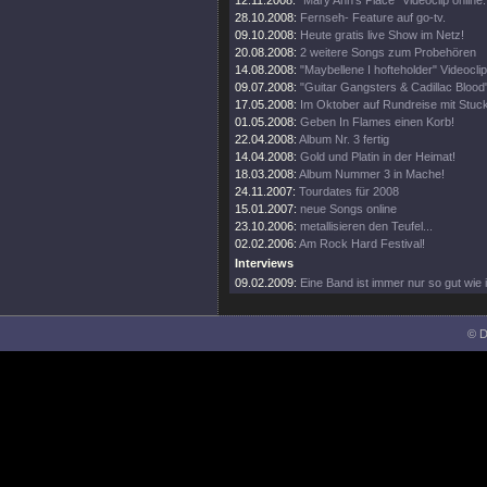
12.11.2008:
"Mary Ann's Place" Videoclip online.
28.10.2008:
Fernseh- Feature auf go-tv.
09.10.2008:
Heute gratis live Show im Netz!
20.08.2008:
2 weitere Songs zum Probehören
14.08.2008:
"Maybellene I hofteholder" Videoclip 
09.07.2008:
"Guitar Gangsters & Cadillac Blood"
17.05.2008:
Im Oktober auf Rundreise mit Stuc
01.05.2008:
Geben In Flames einen Korb!
22.04.2008:
Album Nr. 3 fertig
14.04.2008:
Gold und Platin in der Heimat!
18.03.2008:
Album Nummer 3 in Mache!
24.11.2007:
Tourdates für 2008
15.01.2007:
neue Songs online
23.10.2006:
metallisieren den Teufel...
02.02.2006:
Am Rock Hard Festival!
Interviews
09.02.2009:
Eine Band ist immer nur so gut wie i
© D