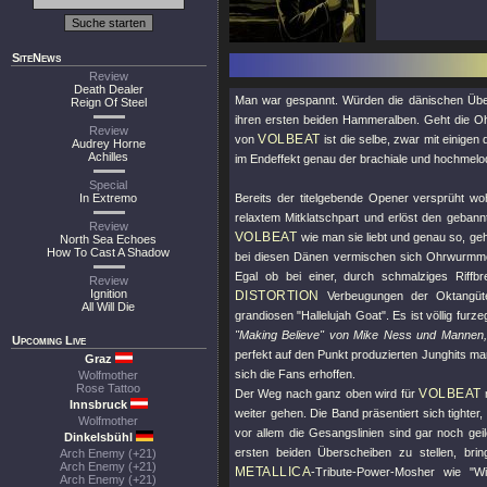
SiteNews
Review
Death Dealer
Man war gespannt. Würden die dänischen Über
Reign Of Steel
ihren ersten beiden Hammeralben. Geht die Oh
Review
VOLBEAT
von
ist die selbe, zwar mit einige
Audrey Horne
Achilles
im Endeffekt genau der brachiale und hochmelod
Special
In Extremo
Bereits der titelgebende Opener versprüht woh
relaxtem Mitklatschpart und erlöst den geban
Review
VOLBEAT
wie man sie liebt und genau so, ge
North Sea Echoes
How To Cast A Shadow
bei diesen Dänen vermischen sich Ohrwurmmel
Egal ob bei einer, durch schmalziges Riff
Review
Ignition
DISTORTION
Verbeugungen der Oktangü
All Will Die
grandiosen
"Hallelujah Goat"
. Es ist völlig fur
"Making Believe"
von Mike Ness und Mannen, s
Upcoming Live
perfekt auf den Punkt produzierten Junghits ma
Graz
sich die Fans erhoffen.
Wolfmother
Rose Tattoo
VOLBEAT
Der Weg nach ganz oben wird für
Innsbruck
weiter gehen. Die Band präsentiert sich tighte
Wolfmother
vor allem die Gesangslinien sind gar noch gei
Dinkelsbühl
ersten beiden Überscheiben zu stellen, b
Arch Enemy (+21)
Arch Enemy (+21)
METALLICA
-Tribute-Power-Mosher wie
"W
Arch Enemy (+21)