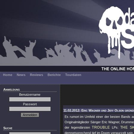
Home
News
Reviews
Berichte
Tourdaten
Anmeldung
Benutzername
Passwort
11.02.2012: Eric Wagner und Jeff Olson gründ
Es rumort im Umfeld einer der besten Bands
Originalmitglieder Sänger Eric Wagner, Drumme
TROUBLE
THE S
der legendärsten
LPs:
Suche
demnetsprechend tief im Doom verwurzelt sein.