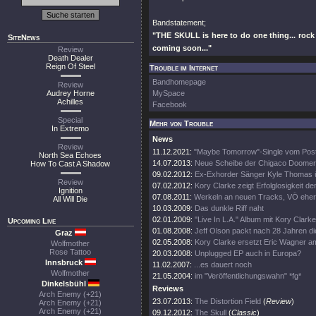
Bandstatement;
"THE SKULL is here to do one thing... rock
SiteNews
coming soon..."
Review
Death Dealer
Reign Of Steel
Trouble im Internet
Bandhomepage
Review
Audrey Horne
MySpace
Achilles
Facebook
Special
Mehr von Trouble
In Extremo
News
Review
11.12.2021:
"Maybe Tomorrow"-Single vom Pos
North Sea Echoes
14.07.2013:
Neue Scheibe der Chigaco Doomer
How To Cast A Shadow
09.02.2012:
Ex-Exhorder Sänger Kyle Thomas 
Review
07.02.2012:
Kory Clarke zeigt Erfolglosigkeit d
Ignition
07.08.2011:
Werkeln an neuen Tracks, VÖ eher
All Will Die
10.03.2009:
Das dunkle Riff naht
02.01.2009:
"Live In L.A." Album mit Kory Clarke
Upcoming Live
01.08.2008:
Jeff Olson packt nach 28 Jahren die
Graz
02.05.2008:
Kory Clarke ersetzt Eric Wagner am
Wolfmother
Rose Tattoo
20.03.2008:
Unplugged EP auch in Europa?
Innsbruck
11.02.2007:
...es dauert noch
Wolfmother
21.05.2004:
im "Veröffentlichungswahn" *fg*
Dinkelsbühl
Reviews
Arch Enemy (+21)
23.07.2013:
The Distortion Field
(
Review
)
Arch Enemy (+21)
Arch Enemy (+21)
09.12.2012:
The Skull
(
Classic
)