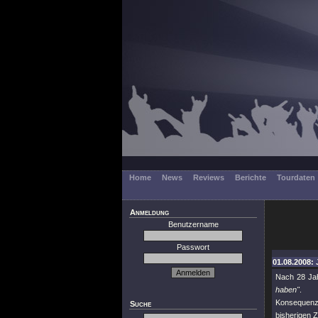
Home
News
Reviews
Berichte
Tourdaten
Anmeldung
Benutzername
Passwort
01.08.2008: 
Nach 28 Jah
haben"
.
Konsequenz
Suche
bisherigen 