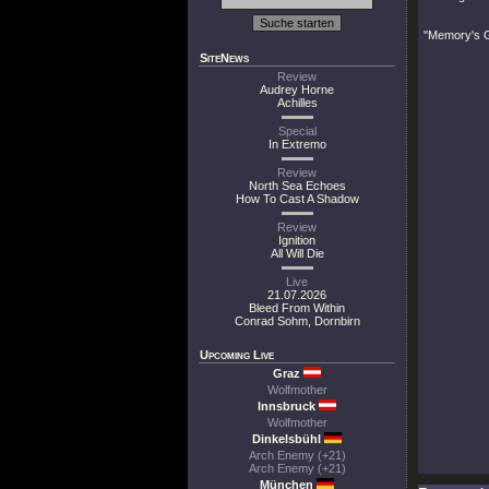
"Memory's 
SiteNews
Review
Audrey Horne
Achilles
Special
In Extremo
Review
North Sea Echoes
How To Cast A Shadow
Review
Ignition
All Will Die
Live
21.07.2026
Bleed From Within
Conrad Sohm, Dornbirn
Upcoming Live
Graz
Wolfmother
Innsbruck
Wolfmother
Dinkelsbühl
Arch Enemy (+21)
Arch Enemy (+21)
München