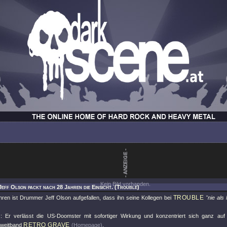
Kein Bild vorhanden.
Jeff Olson packt nach 28 Jahren die Einsicht. (Trouble)
TROUBLE
ren ist Drummer Jeff Olson aufgefallen, dass ihn seine Kollegen bei
"nie al
: Er verlässt die US-Doomster mit sofortiger Wirkung und konzentriert sich ganz auf
RETRO GRAVE
Zweitband
(Homepage)
.