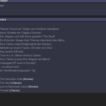
nternet
age
ouble
"Maybe Tomorrow"-Single vom Posthum-Soloalbum
Neue Scheibe der Chigaco Doomer!
Eric Wagner und Jeff Olson gründen "The Skull".
Ex-Exhorder Sänger Kyle Thomas übernimmt das Mikro.
Kory Clarke zeigt Erfolglosigkeit den Rücken.
Werkeln an neuen Tracks, VÖ eher erst 2012
Das dunkle Riff naht
"Live In L.A." Album mit Kory Clarke.
Kory Clarke ersetzt Eric Wagner am Mikro!!
Unplugged EP auch in Europa?
...es dauert noch
im "Veröffentlichungswahn" *fg*
The Distortion Field
(
Review
)
The Skull
(
Classic
)
Live In Stockholm (dvd)
(
Review
)
Trouble
(
Classic
)