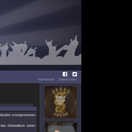
Impressum
Datenschutz
s Musiker ernstgenommen
 das Debütalbum seiner