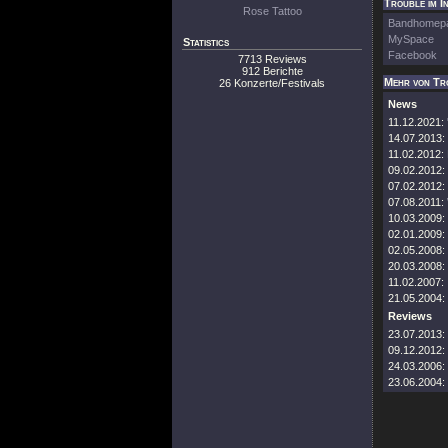
Trouble im I
Rose Tattoo
Bandhomep
MySpace
Statistics
Facebook
7713 Reviews
912 Berichte
Mehr von Tr
26 Konzerte/Festivals
News
11.12.2021:
14.07.2013:
11.02.2012:
09.02.2012:
07.02.2012:
07.08.2011:
10.03.2009:
02.01.2009:
02.05.2008:
20.03.2008:
11.02.2007:
21.05.2004:
Reviews
23.07.2013:
09.12.2012:
24.03.2006:
23.06.2004: