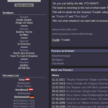
"As you can tell by the title, IT‘S HEAVY!
The band is resorting to the root of what made T
This will no doubt be the heaviest Trouble rel
SiteNews
as
"Psalm 9"
and
"The Skull"
.
Review
Death Dealer
“We can write whatever we want with no pressur
Reign Of Steel
Review
www.newtrouble.com
Audrey Horne
www.myspace.com/troublechicago
Achilles
Quelle
: Trouble
Special
In Extremo
Review
Trouble im Internet
North Sea Echoes
Bandhomepage
How To Cast A Shadow
MySpace
Review
Facebook
Ignition
All Will Die
Mehr von Trouble
News
Upcoming Live
Graz
11.12.2021:
"Maybe Tomorrow"-Single vom Pos
Wolfmother
14.07.2013:
Neue Scheibe der Chigaco Doomer
Rose Tattoo
11.02.2012:
Eric Wagner und Jeff Olson gründen
Innsbruck
09.02.2012:
Ex-Exhorder Sänger Kyle Thomas 
Wolfmother
07.02.2012:
Kory Clarke zeigt Erfolglosigkeit d
Dinkelsbühl
07.08.2011:
Werkeln an neuen Tracks, VÖ eher
Arch Enemy (+21)
02.01.2009:
"Live In L.A." Album mit Kory Clarke
Arch Enemy (+21)
Arch Enemy (+21)
01.08.2008:
Jeff Olson packt nach 28 Jahren die