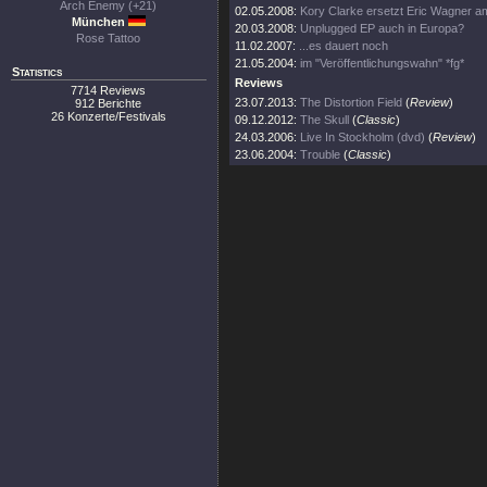
Arch Enemy (+21)
02.05.2008:
Kory Clarke ersetzt Eric Wagner am
München
20.03.2008:
Unplugged EP auch in Europa?
Rose Tattoo
11.02.2007:
...es dauert noch
21.05.2004:
im "Veröffentlichungswahn" *fg*
Statistics
Reviews
7714 Reviews
23.07.2013:
The Distortion Field
(
Review
)
912 Berichte
26 Konzerte/Festivals
09.12.2012:
The Skull
(
Classic
)
24.03.2006:
Live In Stockholm (dvd)
(
Review
)
23.06.2004:
Trouble
(
Classic
)