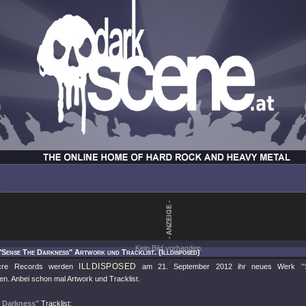
Kein Bild vorhanden.
"Sense The Darkness" Artwork und Tracklist. (Illdisposed)
ILLDISPOSED
cre Records werden
am 21. September 2012 ihr neues Werk
"
hen. Anbei schon mal Artwork und Tracklist.
 Darkness"
Tracklist: