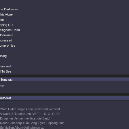
The Darkness
his Alone
son
pping Out
 Kingdom Dead
 Dominate
ndressed
Compromise
nning
ssessed
d To See
m Internet
age
disposed
"With Hate" Single kann gestreamt werden!
Artwork & Tracklist zu "W. T. L. S. O. O. S."
Drummer Jensen verlässt die Band
Neuer Videoclip zum Song 'Eyes Popping Out'
Schließen Album-Aufnahmen ab