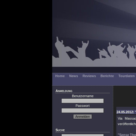
Home
News
Reviews
Berichte
Tourdaten
Anmeldung
Benutzername
Passwort
24.05.2012: 
Via Massa
veröffentlic
Suche
"Sense The