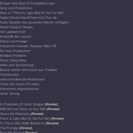
Bringen eine Best-Of Compilation raus
Song zum Probehören
Infos zu "There Is Light (But It's Not For Me)"
Sagen Deutschland/Österreich Tour ab.
Audio-Samples des gesamten Albums verfügbar
Neuer Song im Stream
Vor Labelwechsel
Krebshilfe like cancer!
Dänen mit Prestige
Aufnahmen beendet, Release: März '08
No more Roadrunner ...
familiäre Probleme
Neuer Song online
holen sich Verstärkung!
Basser wieder heil zurück aus Thailand
Chartbreaker
unterschreiben bei Roadrunner
Cover der neuen CD online
Aufnahmen abgeschlossen
neuer Vertrag
In Chambers Of Sonic Disgust
(
Review
)
With the Lost Souls on Our Side
(
Review
)
Sense the Darkness
(
Review
)
There Is Light (But It's Not For Me)
(
Review
)
To Those Who Walk Behind Us
(
Review
)
The Prestige
(
Review
)
Burn Me Wicked
(
Review
)