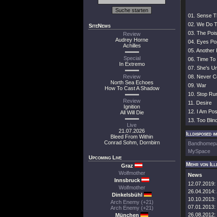
01. Sense 
02. We Do T
SiteNews
03. The Poi
Review
Audrey Horne
04. Eyes Po
Achilles
05. Another
Special
06. Time To
In Extremo
07. She's U
Review
08. Never 
North Sea Echoes
09. War
How To Cast A Shadow
10. Stop Ru
Review
11. Desire
Ignition
12. I Am Po
All Will Die
13. Too Blin
Live
21.07.2026
Illdisposed i
Bleed From Within
Conrad Sohm, Dornbirn
Bandhomep
MySpace
Upcoming Live
Mehr von Ill
Graz
Wolfmother
News
Innsbruck
12.07.2019:
Wolfmother
26.04.2014:
Dinkelsbühl
10.10.2013:
Arch Enemy (+21)
07.01.2013:
Arch Enemy (+21)
26.08.2012:
München