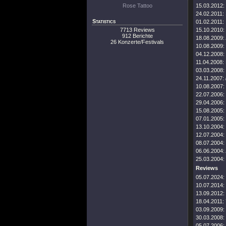
Rose Tattoo
15.03.2012:
24.02.2011:
Statistics
01.02.2011:
7713 Reviews
15.10.2010:
912 Berichte
18.08.2009:
26 Konzerte/Festivals
10.08.2009:
04.12.2008:
11.04.2008:
03.03.2008:
24.11.2007:
10.08.2007:
22.07.2006:
29.04.2006:
15.08.2005:
07.01.2005:
13.10.2004:
12.07.2004:
08.07.2004:
06.06.2004:
25.03.2004:
Reviews
05.07.2024:
10.07.2014:
13.09.2012:
18.04.2011:
03.09.2009:
30.03.2008:
05.07.2006: