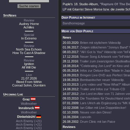
Puple's 18. Studio-Album,
"Rapture Of The D
LP mit Gitarrist Steve Morse bzw. die zweite S
SiteNews
Deep Purple im Internet
Review
Bandhomepage
Audrey Horne
Achilles
Mehr von Deep Purple
Special
News
In Extremo
20.03.2020:
Briten mit stylishem Videoclip
Review
01.06.2017:
Zeigen stilsicheren "Jonnys Band" V
North Sea Echoes
08.03.2017:
"All I Got Is You" Videoclip von "inFin
How To Cast A Shadow
17.12.2016:
Neuer Song & Artwork von "InFinite"
Review
28.11.2016:
Trailer zum zwanzigsten Studioalb
Ignition
18.08.2014:
"Celebrating Jon Lord" im Kino und
All Will Die
05.05.2014:
Infos zur Deluxe-Box "Made In Jap
Live
18.09.2013:
Bringen Live-DVD aus Perfect Str
21.07.2026
19.06.2013:
Bombastischer neuer Videoclip.
Bleed From Within
16.03.2013:
Lyric-video und "Now What?" Album
Conrad Sohm, Dornbirn
14.08.2012:
Trailer und Infos zur Tribute-CD
16.07.2012:
Jon Lord im Alter von 71 Jahren ve
Upcoming Live
09.03.2010:
Die Tourdates für Deutschland ste
Graz
07.01.2009:
Lars Ulrich als Ergänzung zu "MK I
Wolfmother
10.02.2008:
Ian Gillan mit Live Doppeldecker!
Innsbruck
Wolfmother
02.10.2005:
Neues von den Dinos!
Dinkelsbühl
16.06.2004:
canceln
Arch Enemy (+21)
26.08.2002:
Drum Clinic mit Ian Paice
Arch Enemy (+21)
Reviews
Arch Enemy (+21)