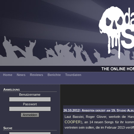
Home
News
Reviews
Berichte
Tourdaten
Anmeldung
Benutzername
Passwort
26.10.2012: Arbeiten derzeit am 19. Studio Alb
Laut Bassist, Roger Glover, werkeln die Ha
COOPER
), an 14 neuen Songs für ihr komm
vertreten sein sollen, die im Februar 2013 veröff
Suche