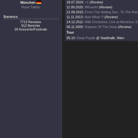
18.07.2024:
=1
(
Review
)
München
Rose Tattoo
11.09.2020:
Whoosh!
(
Review
)
21.09.2015:
From The Setting Sun...To The Ris
Statistics
11.11.2013:
Now What ?!
(
Review
)
7713 Reviews
14.12.2011:
With Orchestra: Live at Montreux 2
912 Berichte
06.11.2005:
Rapture Of The Deep
(
Review
)
26 Konzerte/Festivals
Tour
05.10:
Deep Purple
@ Stadthalle, Wien