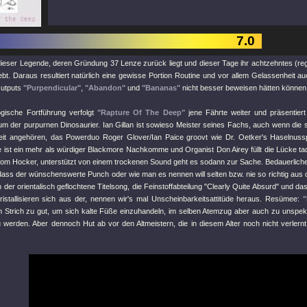
7.0
dieser Legende, deren Gründung 37 Lenze zurück liegt und dieser Tage ihr achtzehntes (re
ebt. Daraus resultiert natürlich eine gewisse Portion Routine und vor allem Gelassenheit a
Outputs
"Purpendicular"
,
"Abandon"
und
"Bananas"
nicht besser beweisen hätten können
ogische Fortführung verfolgt
"Rapture Of The Deep"
jene Fährte weiter und präsentiert
m der purpurnen Dinosaurier. Ian Gillan ist sowieso Meister seines Fachs, auch wenn die s
it angehören, das Powerduo Roger Glover/Ian Paice groovt wie Dr. Oetker's Haselnuss
ist ein mehr als würdiger Blackmore Nachkomme und Organist Don Airey füllt die Lücke tade
vom Hocker, unterstützt von einem trockenen Sound geht es sodann zur Sache. Bedauerlich
ass der wünschenswerte Punch oder wie man es nennen will selten bzw. nie so richtig au
ch der orientalisch geflochtene Titelsong, die Feinstoffabteilung
"Clearly Quite Absurd"
und das
istallisieren sich aus der, nennen wir's mal Unscheinbarkeitsattitüde heraus. Resümee:
"
m Strich zu gut, um sich kalte Füße einzuhandeln, im selben Atemzug aber auch zu unspekta
 werden. Aber dennoch Hut ab vor den Altmeistern, die in diesem Alter noch nicht verlern