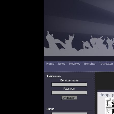
Home
News
Reviews
Berichte
Tourdaten
Anmeldung
Benutzername
Passwort
Suche