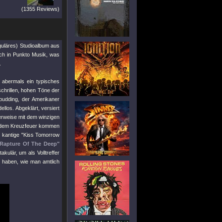
(1355 Reviews)
guläres) Studioalbum aus
uch in Punkto Musik, was
.
 abermals ein typisches
chrillen, hohen Töne der
pudding, der Amerikaner
llos. Abgeklärt, versiert
erweise mit dem winzigen
s dem Kreuzfeuer kommen
 kantige
"Kiss Tomorrow
Rapture Of The Deep"
kulär, um als Volltreffer
t haben, wie man amtlich