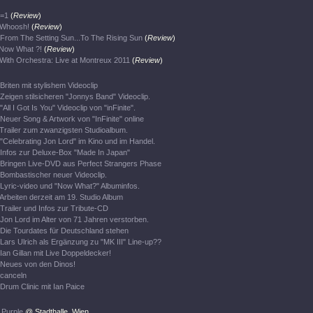
=1
(
Review
)
Whoosh!
(
Review
)
From The Setting Sun...To The Rising Sun
(
Review
)
Now What ?!
(
Review
)
With Orchestra: Live at Montreux 2011
(
Review
)
Briten mit stylishem Videoclip
Zeigen stilsicheren "Jonnys Band" Videoclip.
"All I Got Is You" Videoclip von "inFinite".
Neuer Song & Artwork von "InFinite" online
Trailer zum zwanzigsten Studioalbum.
"Celebrating Jon Lord" im Kino und im Handel.
Infos zur Deluxe-Box "Made In Japan"
Bringen Live-DVD aus Perfect Strangers Phase
Bombastischer neuer Videoclip.
Lyric-video und "Now What?" Albuminfos.
Arbeiten derzeit am 19. Studio Album
Trailer und Infos zur Tribute-CD
Jon Lord im Alter von 71 Jahren verstorben.
Die Tourdates für Deutschland stehen
Lars Ulrich als Ergänzung zu "MK III" Line-up??
Ian Gillan mit Live Doppeldecker!
Neues von den Dinos!
canceln
Drum Clinic mit Ian Paice
 Purple
@ Stadthalle, Wien