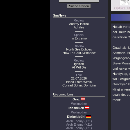
SiteNews
Review
Audrey Horne
Hut ab vor 
Achilles
der Taufe h
Special
die letzten 
In Extremo
Review
Quasi als l
North Sea Echoes
How To Cast A Shadow
Sammelsuriu
Vergangenhe
Review
Steve Morse 
Ignition
All Will Die
und locker 
Handycap, d
Live
21.07.2026
will. Ledigli
Bleed From Within
Goodbye"
kr
Conrad Sohm, Dornbirn
klingt unter
Upcoming Live
geahndet zu
Graz
rockt!
Wolfmother
Innsbruck
Wolfmother
Dinkelsbühl
Arch Enemy (+21)
Arch Enemy (+21)
Arch Enemy (+21)