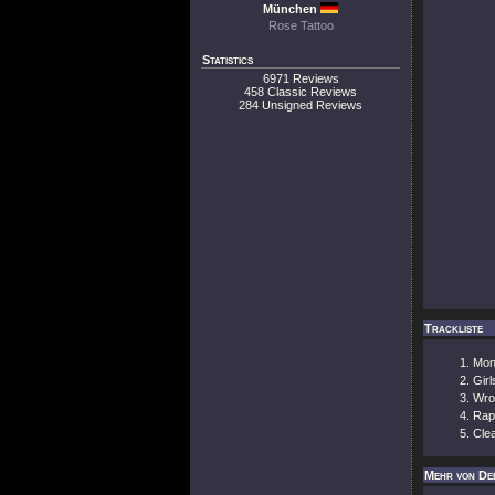
München
Rose Tattoo
Statistics
6971 Reviews
458 Classic Reviews
284 Unsigned Reviews
Trackliste
Mon
Girl
Wro
Rap
Clea
Mehr von De