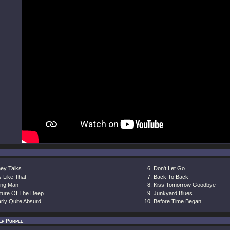
ey Talks
Don't Let Go
s Like That
Back To Back
ng Man
Kiss Tomorrow Goodbye
ture Of The Deep
Junkyard Blues
rly Quite Absurd
Before Time Began
ep Purple