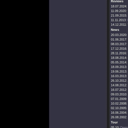
Reviews
18.07.2024:
11.09.2020:
21.09.2015:
11.11.2013:
14.12.2011:
News
20.03.2020:
01.06.2017:
08.03.2017:
17.12.2016:
28.11.2016:
18.08.2014:
05.05.2014:
18.09.2013:
19.06.2013:
16.03.2013:
26.10.2012:
14.08.2012:
16.07.2012:
09.03.2010:
07.01.2009:
10.02.2008:
02.10.2005:
16.06.2004:
26.08.2002:
Tour
05.10:
Deep