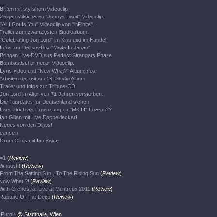
Briten mit stylishem Videoclip
Zeigen stilsicheren "Jonnys Band" Videoclip.
"All I Got Is You" Videoclip von "inFinite".
Trailer zum zwanzigsten Studioalbum.
"Celebrating Jon Lord" im Kino und im Handel.
Infos zur Deluxe-Box "Made In Japan"
Bringen Live-DVD aus Perfect Strangers Phase
Bombastischer neuer Videoclip.
Lyric-video und "Now What?" Albuminfos.
Arbeiten derzeit am 19. Studio Album
Trailer und Infos zur Tribute-CD
Jon Lord im Alter von 71 Jahren verstorben.
Die Tourdates für Deutschland stehen
Lars Ulrich als Ergänzung zu "MK III" Line-up??
Ian Gillan mit Live Doppeldecker!
Neues von den Dinos!
canceln
Drum Clinic mit Ian Paice
=1
(
Review
)
Whoosh!
(
Review
)
From The Setting Sun...To The Rising Sun
(
Review
)
Now What ?!
(
Review
)
With Orchestra: Live at Montreux 2011
(
Review
)
Rapture Of The Deep
(
Review
)
 Purple
@ Stadthalle, Wien