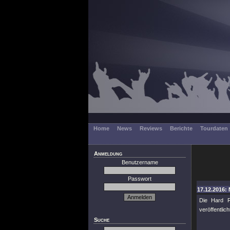
Home
News
Reviews
Berichte
Tourdaten
Anmeldung
Benutzername
Passwort
17.12.2016: 
Die Hard 
veröffentlic
Suche