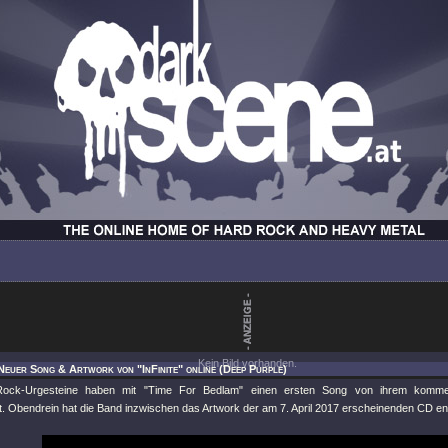
Kein Bild vorhanden.
Neuer Song & Artwork von "InFinite" online (Deep Purple)
Rock-Urgesteine haben mit "Time For Bedlam" einen ersten Song von ihrem kom
ht. Obendrein hat die Band inzwischen das Artwork der am 7. April 2017 erscheinenden CD ent