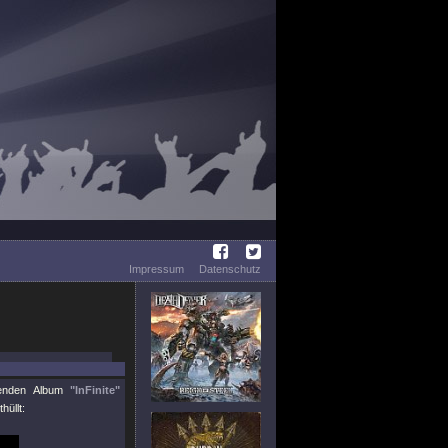
Impressum
Datenschutz
menden Album
"InFinite"
hüllt: