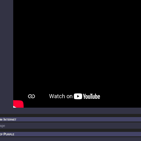
im Internet
age
ep Purple