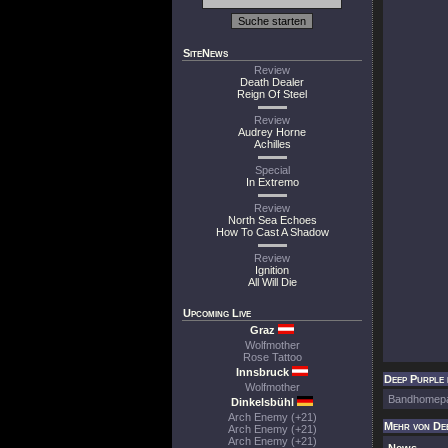
SiteNews
Review
Death Dealer
Reign Of Steel
Review
Audrey Horne
Achilles
Special
In Extremo
Review
North Sea Echoes
How To Cast A Shadow
Review
Ignition
All Will Die
Upcoming Live
Graz
Wolfmother
Rose Tattoo
Innsbruck
Deep Purple 
Wolfmother
Bandhomep
Dinkelsbühl
Arch Enemy (+21)
Mehr von De
Arch Enemy (+21)
Arch Enemy (+21)