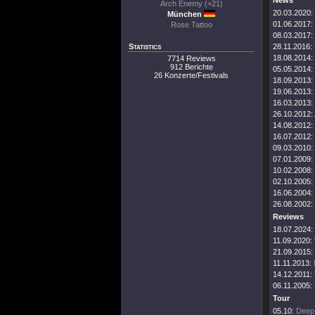
News
Arch Enemy (+21)
20.03.2020:
München
01.06.2017:
Rose Tattoo
08.03.2017:
Statistics
28.11.2016:
18.08.2014:
7714 Reviews
912 Berichte
05.05.2014:
26 Konzerte/Festivals
18.09.2013:
19.06.2013:
16.03.2013:
26.10.2012:
14.08.2012:
16.07.2012:
09.03.2010:
07.01.2009:
10.02.2008:
02.10.2005:
16.06.2004:
26.08.2002:
Reviews
18.07.2024:
11.09.2020:
21.09.2015:
11.11.2013:
14.12.2011:
06.11.2005:
Tour
05.10:
Deep