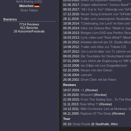
20.03.2020:
Briten mit stylishem Videoclip
Arch Enemy (+21)
01.06.2017:
Zeigen stilsicheren "Jonnys Band" V
München
08.03.2017:
"All I Got Is You" Videoclip von "inFin
Rose Tattoo
17.12.2016:
Neuer Song & Artwork von "InFinite"
28.11.2016:
Trailer zum zwanzigsten Studioalb
Statistics
18.08.2014:
"Celebrating Jon Lord" im Kino und
7714 Reviews
912 Berichte
05.05.2014:
Infos zur Deluxe-Box "Made In Jap
26 Konzerte/Festivals
18.09.2013:
Bringen Live-DVD aus Perfect Str
16.03.2013:
Lyric-video und "Now What?" Album
26.10.2012:
Arbeiten derzeit am 19. Studio Albu
14.08.2012:
Trailer und Infos zur Tribute-CD
16.07.2012:
Jon Lord im Alter von 71 Jahren ve
09.03.2010:
Die Tourdates für Deutschland ste
07.01.2009:
Lars Ulrich als Ergänzung zu "MK I
10.02.2008:
Ian Gillan mit Live Doppeldecker!
02.10.2005:
Neues von den Dinos!
16.06.2004:
canceln
26.08.2002:
Drum Clinic mit Ian Paice
Reviews
18.07.2024:
=1
(
Review
)
11.09.2020:
Whoosh!
(
Review
)
21.09.2015:
From The Setting Sun...To The Ris
11.11.2013:
Now What ?!
(
Review
)
14.12.2011:
With Orchestra: Live at Montreux 2
06.11.2005:
Rapture Of The Deep
(
Review
)
Tour
05.10:
Deep Purple
@ Stadthalle, Wien