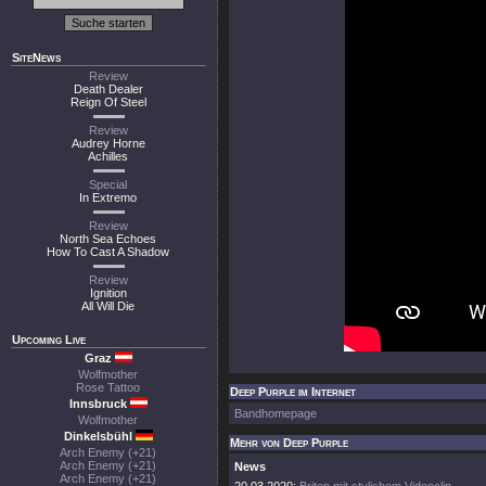
SiteNews
Review
Death Dealer
Reign Of Steel
Review
Audrey Horne
Achilles
Special
In Extremo
Review
North Sea Echoes
How To Cast A Shadow
Review
Ignition
All Will Die
Upcoming Live
Graz
Wolfmother
Rose Tattoo
Deep Purple im Internet
Innsbruck
Bandhomepage
Wolfmother
Dinkelsbühl
Mehr von Deep Purple
Arch Enemy (+21)
Arch Enemy (+21)
News
Arch Enemy (+21)