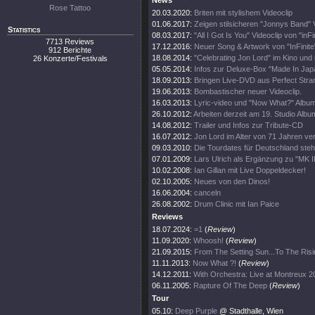
News
Rose Tattoo
20.03.2020:
Briten mit stylishem Videoclip
01.06.2017:
Zeigen stilsicheren "Jonnys Band" V
Statistics
08.03.2017:
"All I Got Is You" Videoclip von "inFin
7713 Reviews
17.12.2016:
Neuer Song & Artwork von "InFinite"
912 Berichte
18.08.2014:
"Celebrating Jon Lord" im Kino und
26 Konzerte/Festivals
05.05.2014:
Infos zur Deluxe-Box "Made In Jap
18.09.2013:
Bringen Live-DVD aus Perfect Str
19.06.2013:
Bombastischer neuer Videoclip.
16.03.2013:
Lyric-video und "Now What?" Album
26.10.2012:
Arbeiten derzeit am 19. Studio Albu
14.08.2012:
Trailer und Infos zur Tribute-CD
16.07.2012:
Jon Lord im Alter von 71 Jahren ve
09.03.2010:
Die Tourdates für Deutschland ste
07.01.2009:
Lars Ulrich als Ergänzung zu "MK I
10.02.2008:
Ian Gillan mit Live Doppeldecker!
02.10.2005:
Neues von den Dinos!
16.06.2004:
canceln
26.08.2002:
Drum Clinic mit Ian Paice
Reviews
18.07.2024:
=1
(
Review
)
11.09.2020:
Whoosh!
(
Review
)
21.09.2015:
From The Setting Sun...To The Ris
11.11.2013:
Now What ?!
(
Review
)
14.12.2011:
With Orchestra: Live at Montreux 2
06.11.2005:
Rapture Of The Deep
(
Review
)
Tour
05.10:
Deep Purple
@ Stadthalle, Wien