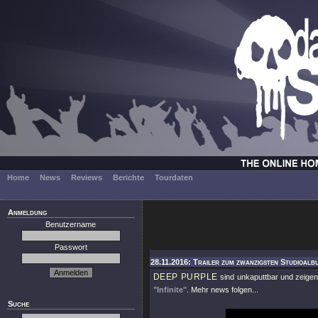
Home
News
Reviews
Berichte
Tourdaten
Anmeldung
Benutzername
Passwort
28.11.2016: Trailer zum zwanzigsten Studioalb
DEEP PURPLE
sind unkaputtbar und zeigen
"Infinite"
. Mehr news folgen...
Suche