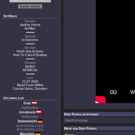
SiteNews
Review
Audrey Horne
Achilles
Special
In Extremo
Review
North Sea Echoes
How To Cast A Shadow
Review
Ignition
All Will Die
Live
21.07.2026
Bleed From Within
Conrad Sohm, Dornbirn
Upcoming Live
Graz
Wolfmother
Innsbruck
Deep Purple im Internet
Wolfmother
Bandhomepage
Dinkelsbühl
Arch Enemy (+21)
Mehr von Deep Purple
Arch Enemy (+21)
München